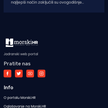
najljepši način zaključili su ovogodišnje
Margaretino leto. Na Žalu ribara okupili su se
brojni
Jadranski web portal
Pratite nas
Info
O portalu Morski.HR
Oglašavanje na Morski.HR