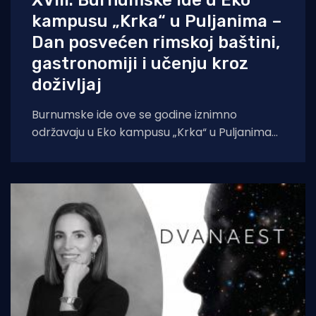
kampusu „Krka“ u Puljanima –
Dan posvećen rimskoj baštini,
gastronomiji i učenju kroz
doživljaj
Burnumske ide ove se godine iznimno
održavaju u Eko kampusu „Krka“ u Puljanima
zbog konzervatorskih radova na dosadašnjoj
lokaciji, rimskom