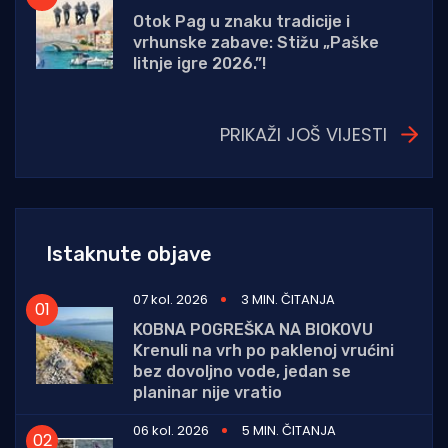
Otok Pag u znaku tradicije i
vrhunske zabave: Stižu „Paške
litnje igre 2026.”!
PRIKAŽI JOŠ VIJESTI
Istaknute objave
07 kol. 2026
3 MIN. ČITANJA
KOBNA POGREŠKA NA BIOKOVU
Krenuli na vrh po paklenoj vrućini
bez dovoljno vode, jedan se
planinar nije vratio
06 kol. 2026
5 MIN. ČITANJA