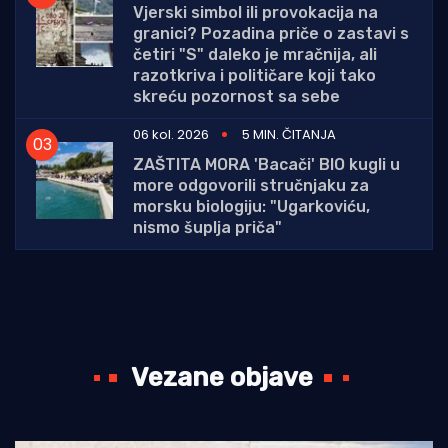
Vjerski simbol ili provokacija na
granici? Pozadina priče o zastavi s
četiri "S" daleko je mračnija, ali
razotkriva i političare koji tako
skreću pozornost sa sebe
06 kol. 2026
5 MIN. ČITANJA
ZAŠTITA MORA 'Bacači' BIO kugli u
more odgovorili stručnjaku za
morsku biologiju: "Ugarkoviću,
nismo šuplja priča"
Vezane objave