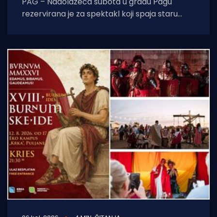
PAG – Nadolazeća subota u gradu Pagu
rezervirana je za spektakl koji spaja staru
tradiciju, natjecateljski duh i vrhunski provod.
U