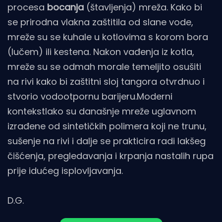
procesa
bocanja
(štavljenja) mreža. Kako bi
se prirodna vlakna zaštitila od slane vode,
mreže su se kuhale u kotlovima s korom bora
(lučem) ili kestena. Nakon vađenja iz kotla,
mreže su se odmah morale temeljito osušiti
na rivi kako bi zaštitni sloj tangora otvrdnuo i
stvorio vodootpornu barijeru.Moderni
kontekstIako su današnje mreže uglavnom
izrađene od sintetičkih polimera koji ne trunu,
sušenje na rivi i dalje se prakticira radi lakšeg
čišćenja, pregledavanja i krpanja nastalih rupa
prije idućeg isplovljavanja.
D.G.