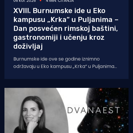
06 kol. 2026
4 MIN. ČITANJA
XVIII. Burnumske ide u Eko
kampusu „Krka“ u Puljanima –
Dan posvećen rimskoj baštini,
gastronomiji i učenju kroz
doživljaj
Burnumske ide ove se godine iznimno
održavaju u Eko kampusu „Krka“ u Puljanima
zbog konzervatorskih radova na dosadašnjoj
lokaciji, rimskom