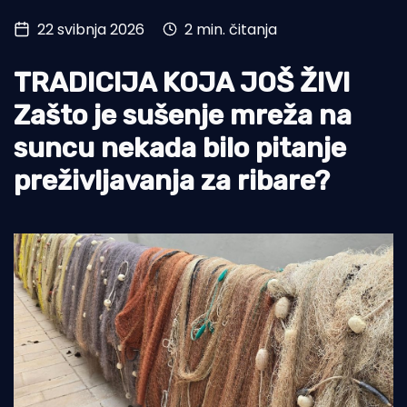
22 svibnja 2026
2 min. čitanja
Turizam i nautika
Pomorstvo
TRADICIJA KOJA JOŠ ŽIVI
Ribolov
Zašto je sušenje mreža na
suncu nekada bilo pitanje
Ekologija
preživljavanja za ribare?
Tradicija i kultura