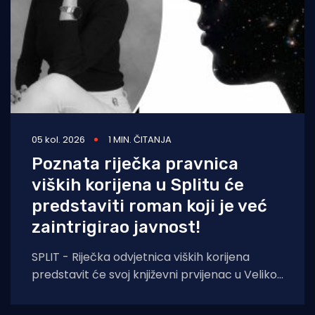
05 kol. 2026
1 MIN. ČITANJA
Poznata riječka pravnica
viških korijena u Splitu će
predstaviti roman koji je već
zaintrigirao javnost!
SPLIT - Riječka odvjetnica viških korijena
predstavit će svoj književni prvijenac u Velikoj
dvorani Gradske knjižnice Marka Marulića u
Splitu, u