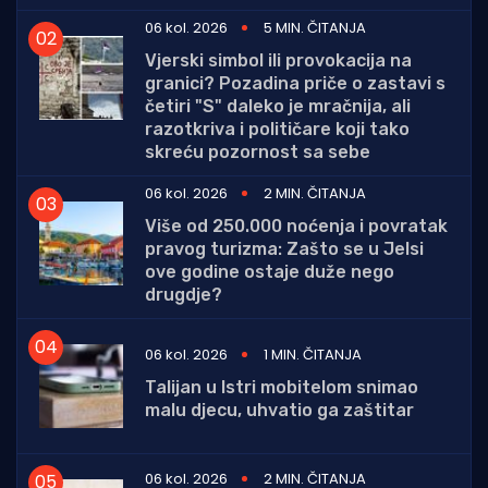
06 kol. 2026
5 MIN. ČITANJA
Vjerski simbol ili provokacija na
granici? Pozadina priče o zastavi s
četiri "S" daleko je mračnija, ali
razotkriva i političare koji tako
skreću pozornost sa sebe
06 kol. 2026
2 MIN. ČITANJA
Više od 250.000 noćenja i povratak
pravog turizma: Zašto se u Jelsi
ove godine ostaje duže nego
drugdje?
06 kol. 2026
1 MIN. ČITANJA
Talijan u Istri mobitelom snimao
malu djecu, uhvatio ga zaštitar
06 kol. 2026
2 MIN. ČITANJA