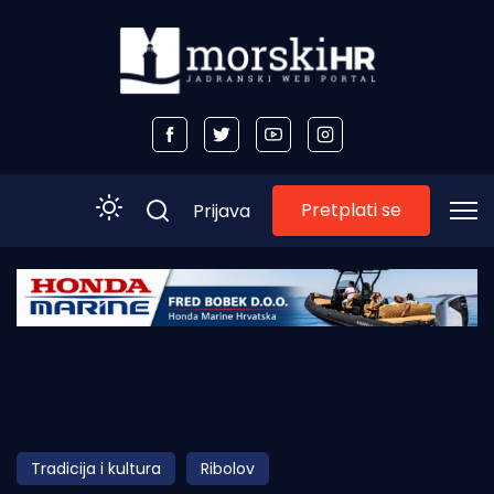
Pretplati se
Prijava
Početna
Morski plus
Morski TV
Obala
Tradicija i kultura
Ribolov
Otoci