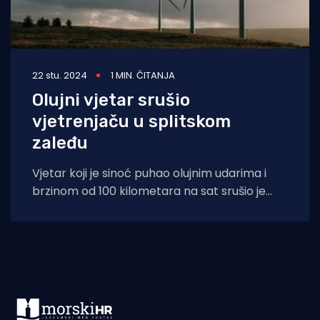
22 stu. 2024
1 MIN. ČITANJA
Olujni vjetar srušio
vjetrenjaču u splitskom
zaleđu
Vjetar koji je sinoć puhao olujnim udarima i
brzinom od 100 kilometara na sat srušio je
vjetrenjaču u blizini Dugopolja,