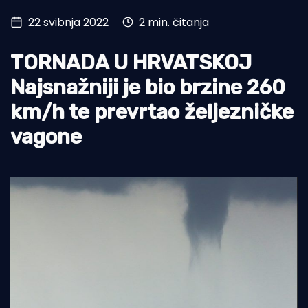
22 svibnja 2022
2 min. čitanja
Turizam i nautika
Pomorstvo
TORNADA U HRVATSKOJ
Ribolov
Najsnažniji je bio brzine 260
km/h te prevrtao željezničke
Ekologija
vagone
Tradicija i kultura