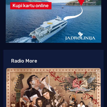
Radio More