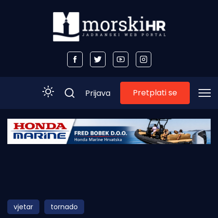
Pretplati se
Prijava
Početna
Morski plus
Morski TV
Obala
vjetar
tornado
Otoci