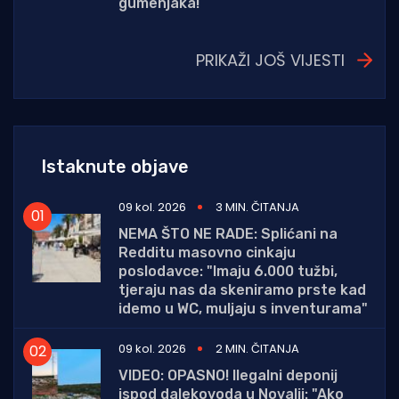
gumenjaka!
PRIKAŽI JOŠ VIJESTI
Istaknute objave
09 kol. 2026
3 MIN. ČITANJA
NEMA ŠTO NE RADE: Splićani na
Redditu masovno cinkaju
poslodavce: "Imaju 6.000 tužbi,
tjeraju nas da skeniramo prste kad
idemo u WC, muljaju s inventurama"
09 kol. 2026
2 MIN. ČITANJA
VIDEO: OPASNO! Ilegalni deponij
ispod dalekovoda u Novalji: "Ako