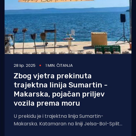
28 lip. 2025
1 MIN. ČITANJA
Zbog vjetra prekinuta
trajektna linija Sumartin -
Makarska, pojačan priljev
vozila prema moru
U prekidu je i trajektna linija Sumartin-
Makarska. Katamaran na liniji Jelsa-Bol-Split
plovi bez pristajanja u luku Bol.