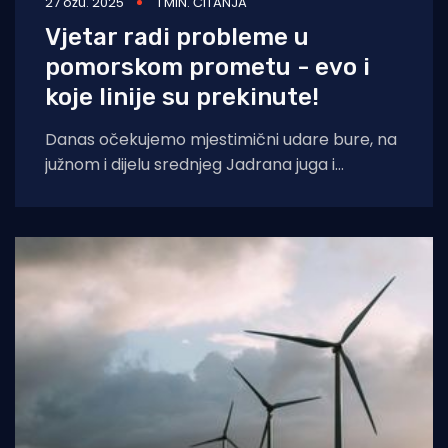
27 ožu. 2025
1 MIN. ČITANJA
Vjetar radi probleme u
pomorskom prometu - evo i
koje linije su prekinute!
Danas očekujemo mjestimični udare bure, na
južnom i dijelu srednjeg Jadrana juga i
istočnog vjetra 35-60 čvorova, podno
Velebita