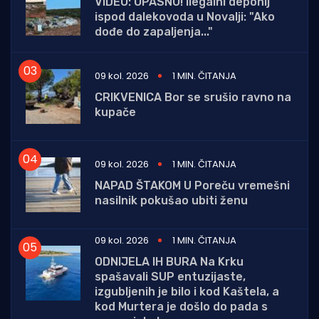
VIDEO: OPASNO! Ilegalni deponij
ispod dalekovoda u Novalji: "Ako
dođe do zapaljenja..."
09 kol. 2026
1 MIN. ČITANJA
CRIKVENICA Bor se srušio ravno na
kupače
09 kol. 2026
1 MIN. ČITANJA
NAPAD ŠTAKOM U Poreču vremešni
nasilnik pokušao ubiti ženu
09 kol. 2026
1 MIN. ČITANJA
ODNIJELA IH BURA Na Krku
spašavali SUP entuzijaste,
izgubljenih je bilo i kod Kaštela, a
kod Murtera je došlo do pada s