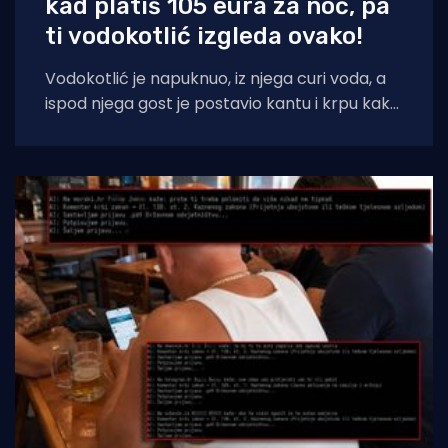
kad platiš 105 eura za noć, pa
ti vodokotlić izgleda ovako!
Vodokotlić je napuknuo, iz njega curi voda, a
ispod njega gost je postavio kantu i krpu kako
bi dosjetljivo doskočio