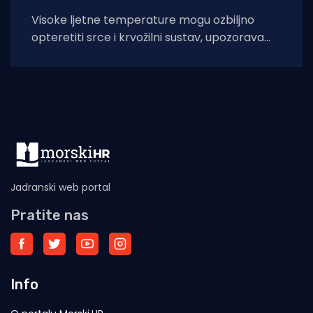
Visoke ljetne temperature mogu ozbiljno
opteretiti srce i krvožilni sustav, upozorava
kardiologinja dr. Nieca Goldberg iz
zdravstvenog sustava NYU Langone
Jadranski web portal
Pratite nas
Info