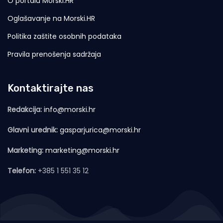
O portalu Morski.HR
Oglašavanje na Morski.HR
Politika zaštite osobnih podataka
Pravila prenošenja sadržaja
Kontaktirajte nas
Redakcija:
info@morski.hr
Glavni urednik:
gasparjurica@morski.hr
Marketing:
marketing@morski.hr
Telefon:
+385 1 551 35 12