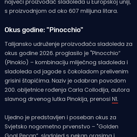
najveći proizvođač sladoleda u Europskoj uniji,
s proizvodnjom od oko 607 milijuna litara.
Okus godine: "Pinocchio"
Talijansko udruženje proizvođača sladoleda za
okus godine 2026. proglasilo je "Pinocchio“
(Pinokio) – kombinaciju mliječnog sladoleda i
sladoleda od jagode s čokoladom prelivenim
grisini štapićima. Naziv je odabran povodom
200. obljetnice rođenja Carla Collodija, autora
slavnog drvenog lutka Pinokija, prenosi
N1.
Ujedno je predstavljen i poseban okus za
Svjetsko nogometno prvenstvo – "Golden
Goal Pecan“, sladoled s pekan orasima i