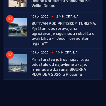
Jelene Karleuše u Vodicama za
Veliku Gospu
10 kol. 2026
2 MIN. ČITANJA
SUTIVAN POD PRITISKOM TURIZMA:
Mještani upozoravaju na
ugrožavanje sigurnosti i okoliša u
uvali Likva - "Jesu li ovi pontoni
legalni?"
10 kol. 2026
1 MIN. ČITANJA
Ministarstvo jutros najavilo, pa
odustalo od najavljene akcije:
Iznenada otkazana 'SIGURNA
PLOVIDBA 2026' u Pločama