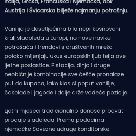
Italija, Grčka, Francuska i Njemačka, dok
Austrija i Švicarska bilježe najmanju potrošnju.
Vanilija je desetljećima bila neprikosnoveni
kralj sladoleda u Europi, no nove navike
potrošača i trendovi s društvenih mreža
polako mijenjaju ukus europskih ljubitelja ove
ljetne poslastice. Pistacija, dinja i druge
neobičnije kombinacije sve češće pronalaze
put do kupaca, iako klasici poput vanilije,
čokolade i jagode i dalje drže vodeće pozicije.
Ljetni mjeseci tradicionalno donose procvat
prodaje sladoleda. Prema podacima
njemačke Savezne udruge konditorske