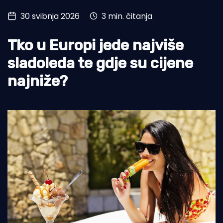
30 svibnja 2026
3 min. čitanja
Turizam i nautika
Pomorstvo
Tko u Europi jede najviše
Ribolov
sladoleda te gdje su cijene
najniže?
Ekologija
Tradicija i kultura