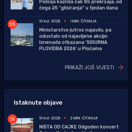
Policija kaznila čak 85 prekršaja, od
čega 25 "glisiranja“ u tjedan dana
10 kol. 2026
1 MIN. ČITANJA
Ministarstvo jutros najavilo, pa
odustalo od najavljene akcije:
Iznenada otkazana 'SIGURNA
PLOVIDBA 2026' u Pločama
PRIKAŽI JOŠ VIJESTI
Istaknute objave
10 kol. 2026
2 MIN. ČITANJA
NIŠTA OD CAJKE Odgođen koncert