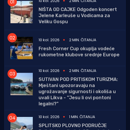
10 kol. 2026
2 MIN. ČITANJA
NIŠTA OD CAJKE Odgođen koncert
Jelene Karleuše u Vodicama za
Veliku Gospu
10 kol. 2026
2 MIN. ČITANJA
Fresh Corner Cup okuplja vodeće
rukometne klubove srednje Europe
10 kol. 2026
2 MIN. ČITANJA
SUTIVAN POD PRITISKOM TURIZMA:
Mještani upozoravaju na
ugrožavanje sigurnosti i okoliša u
uvali Likva - "Jesu li ovi pontoni
legalni?"
10 kol. 2026
1 MIN. ČITANJA
SPLITSKO PLOVNO PODRUČJE