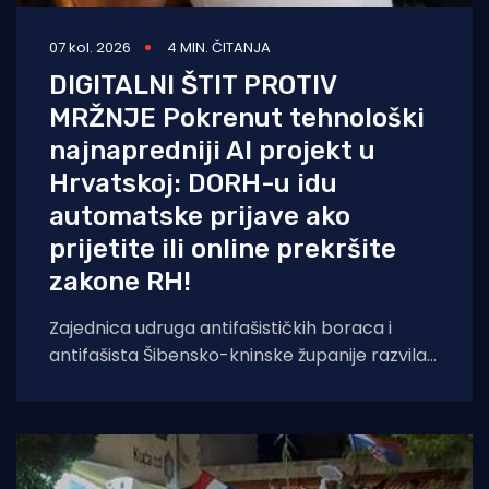
07 kol. 2026
4 MIN. ČITANJA
DIGITALNI ŠTIT PROTIV
MRŽNJE Pokrenut tehnološki
najnapredniji AI projekt u
Hrvatskoj: DORH-u idu
automatske prijave ako
prijetite ili online prekršite
zakone RH!
Zajednica udruga antifašističkih boraca i
antifašista Šibensko-kninske županije razvila
je sustav temeljen na umjetnoj inteligenciji koji
će kontinuirano pratiti,