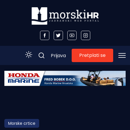
Pretplati se
Prijava
Početna
Morski plus
Morski TV
Obala
Morske crtice
Otoci