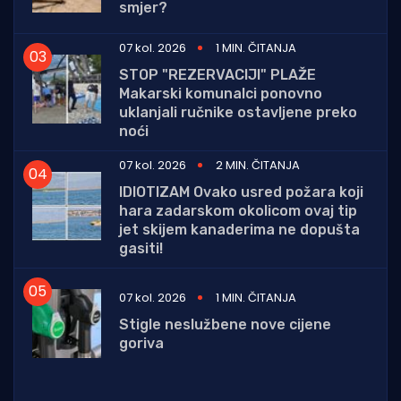
smjer?
07 kol. 2026
1 MIN. ČITANJA
STOP "REZERVACIJI" PLAŽE
Makarski komunalci ponovno
uklanjali ručnike ostavljene preko
noći
07 kol. 2026
2 MIN. ČITANJA
IDIOTIZAM Ovako usred požara koji
hara zadarskom okolicom ovaj tip
jet skijem kanaderima ne dopušta
gasiti!
07 kol. 2026
1 MIN. ČITANJA
Stigle neslužbene nove cijene
goriva