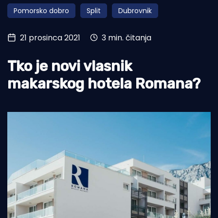
Pomorsko dobro
Split
Dubrovnik
Turizam i nautika
Pomorstvo
21 prosinca 2021
3 min. čitanja
Ribolov
Tko je novi vlasnik
Ekologija
makarskog hotela Romana?
Tradicija i kultura