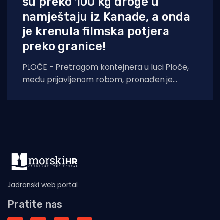
su preko 100 kg droge u
namještaju iz Kanade, a onda
je krenula filmska potjera
preko granice!
PLOČE - Pretragom kontejnera u luci Ploče,
među prijavljenom robom, pronađen je
ukupno 171 paket sa drogom konoplja, ukupne
težine 105,
Jadranski web portal
Pratite nas