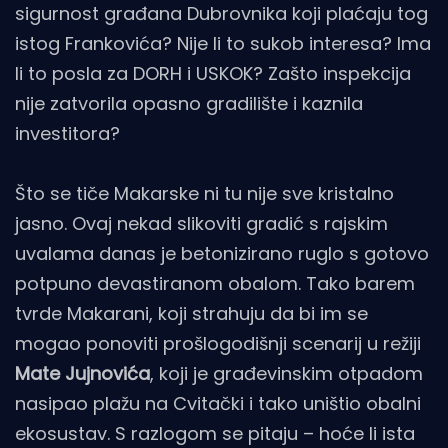
sigurnost građana Dubrovnika koji plaćaju tog
istog Frankovića? Nije li to sukob interesa? Ima
li to posla za DORH i USKOK? Zašto inspekcija
nije zatvorila opasno gradilište i kaznila
investitora?
Što se tiče Makarske ni tu nije sve kristalno
jasno. Ovaj nekad slikoviti gradić s rajskim
uvalama danas je betonizirano ruglo s gotovo
potpuno devastiranom obalom. Tako barem
tvrde Makarani, koji strahuju da bi im se
mogao ponoviti prošlogodišnji scenarij u režiji
Mate Jujnovića
, koji je građevinskim otpadom
nasipao plažu na Cvitački i tako uništio obalni
ekosustav. S razlogom se pitaju – hoće li ista