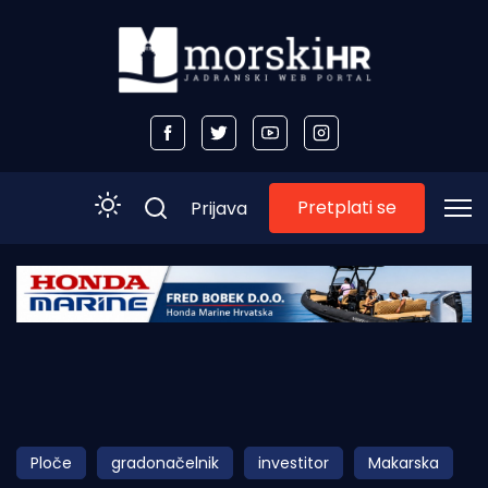
Pretplati se
Prijava
Početna
Morski plus
Morski TV
Obala
Ploče
gradonačelnik
investitor
Makarska
Otoci