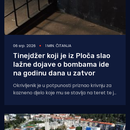
06 srp. 2026
1 MIN. ČITANJA
Tinejdžer koji je iz Ploča slao
lažne dojave o bombama ide
na godinu dana u zatvor
Okrivljenik je u potpunosti priznao krivnju za
kazneno djelo koje mu se stavlja na teret te je
osuđen na godinu