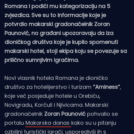
Romana i podići mu kategorizaciju na 5
zvjezdica. Sve su to informacije koje je
potvrdio makarski gradonačelnik Zoran
Paunović, no građani upozoravaju da iza
dioničkog društva koje je kupilo spomenuti
makarski hotel, stoji ekipa koju se povezuje sa
prilično sumnjivim igračima.
Novi vlasnik hotela Romana je dioničko
društvo za hotelijerstvo i turizam
“Aminess”
,
koje već posjeduje hotele u Orebiću,
Novigradu, Korčuli i Njivicama. Makarski
gradonačelnik
Zoran Paunović
pohvalio se
portalu
Makarska danas
kako su u pitanju
ozbiljni turistički igrači, usporedivši ih s