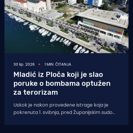
30 lip. 2026
1 MIN. ČITANJA
Mladić iz Ploča koji je slao
poruke o bombama optužen
za terorizam
Uskok je nakon provedene istrage koja je
pokrenuta 1. svibnja, pred Županijskim sudom
u Splitu podigao optužnicu zbog terorizma
protiv