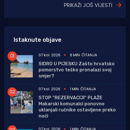
PRIKAŽI JOŠ VIJESTI
Istaknute objave
07 kol. 2026
6 MIN. ČITANJA
SIDRO U PIJESKU Zašto hrvatsko
pomorstvo teško pronalazi svoj
smjer?
07 kol. 2026
1 MIN. ČITANJA
STOP "REZERVACIJI" PLAŽE
Makarski komunalci ponovno
uklanjali ručnike ostavljene preko
noći
07 kol. 2026
1 MIN. ČITANJA