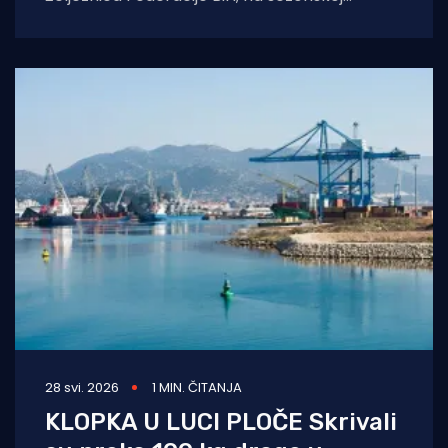
putničkoj liniji trebao prometovati do kraja
rujna, krenuo
28 svi. 2026
1 MIN. ČITANJA
KLOPKA U LUCI PLOČE Skrivali