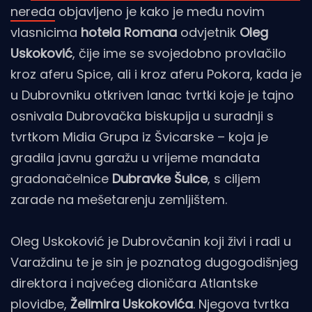
nereda
objavljeno je kako je među novim
vlasnicima
hotela Romana
odvjetnik
Oleg
Uskoković
, čije ime se svojedobno provlačilo
kroz aferu Spice, ali i kroz aferu Pokora, kada je
u Dubrovniku otkriven lanac tvrtki koje je tajno
osnivala Dubrovačka biskupija u suradnji s
tvrtkom Midia Grupa iz Švicarske – koja je
gradila javnu garažu u vrijeme mandata
gradonačelnice
Dubravke Šuice
, s ciljem
zarade na mešetarenju zemljištem.
Oleg Uskoković je Dubrovčanin koji živi i radi u
Varaždinu te je sin je poznatog dugogodišnjeg
direktora i najvećeg dioničara Atlantske
plovidbe,
Želimira Uskokovića
. Njegova tvrtka