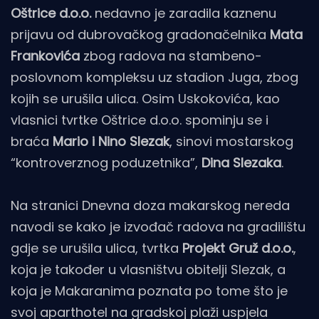
Oštrice d.o.o.
nedavno je zaradila kaznenu
prijavu od dubrovačkog gradonačelnika
Mata
Frankovića
zbog radova na stambeno-
poslovnom kompleksu uz stadion Juga, zbog
kojih se urušila ulica. Osim Uskokovića, kao
vlasnici tvrtke Oštrice d.o.o. spominju se i
braća
Mario i Nino Slezak
, sinovi mostarskog
“kontroverznog poduzetnika”,
Dina Slezaka
.
Na stranici Dnevna doza makarskog nereda
navodi se kako je izvođač radova na gradilištu
gdje se urušila ulica, tvrtka
Projekt Gruž d.o.o.
,
koja je također u vlasništvu obitelji Slezak, a
koja je Makaranima poznata po tome što je
svoj aparthotel na gradskoj plaži uspjela