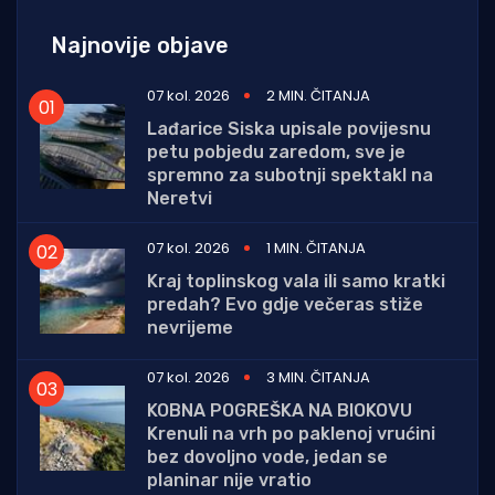
Najnovije objave
07 kol. 2026
2 MIN. ČITANJA
Lađarice Siska upisale povijesnu
petu pobjedu zaredom, sve je
spremno za subotnji spektakl na
Neretvi
07 kol. 2026
1 MIN. ČITANJA
Kraj toplinskog vala ili samo kratki
predah? Evo gdje večeras stiže
nevrijeme
07 kol. 2026
3 MIN. ČITANJA
KOBNA POGREŠKA NA BIOKOVU
Krenuli na vrh po paklenoj vrućini
bez dovoljno vode, jedan se
planinar nije vratio