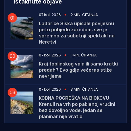
Istaknute objave
07 kol. 2026
2 MIN. ČITANJA
Lađarice Siska upisale povijesnu
petu pobjedu zaredom, sve je
spremno za subotnji spektakl na
Neretvi
07 kol. 2026
1 MIN. ČITANJA
Kraj toplinskog vala ili samo kratki
predah? Evo gdje večeras stiže
nevrijeme
07 kol. 2026
3 MIN. ČITANJA
KOBNA POGREŠKA NA BIOKOVU
Krenuli na vrh po paklenoj vrućini
bez dovoljno vode, jedan se
planinar nije vratio