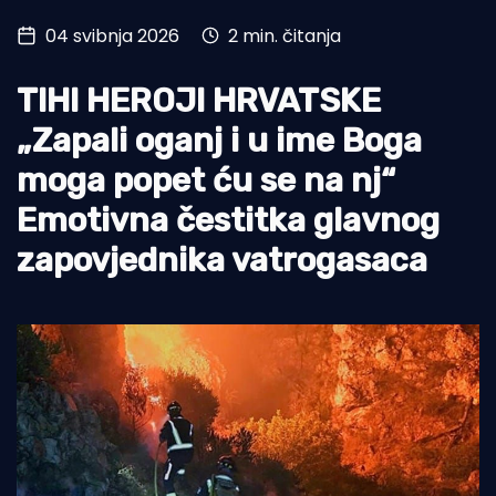
04 svibnja 2026
2 min. čitanja
Turizam i nautika
Pomorstvo
TIHI HEROJI HRVATSKE
Ribolov
„Zapali oganj i u ime Boga
moga popet ću se na nj“
Ekologija
Emotivna čestitka glavnog
Tradicija i kultura
zapovjednika vatrogasaca