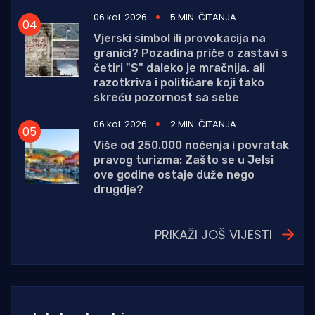
06 kol. 2026
5 MIN. ČITANJA
Vjerski simbol ili provokacija na
granici? Pozadina priče o zastavi s
četiri "S" daleko je mračnija, ali
razotkriva i političare koji tako
skreću pozornost sa sebe
06 kol. 2026
2 MIN. ČITANJA
Više od 250.000 noćenja i povratak
pravog turizma: Zašto se u Jelsi
ove godine ostaje duže nego
drugdje?
PRIKAŽI JOŠ VIJESTI