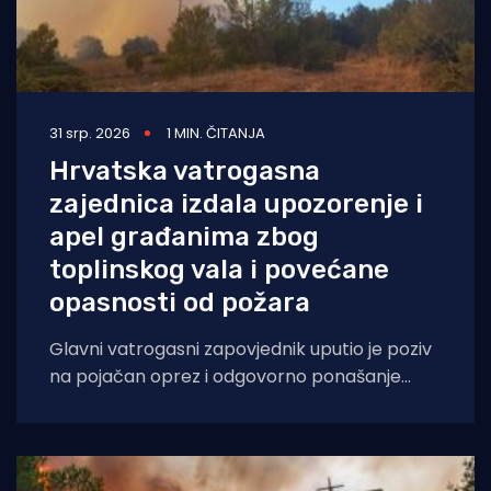
31 srp. 2026
1 MIN. ČITANJA
Hrvatska vatrogasna
zajednica izdala upozorenje i
apel građanima zbog
toplinskog vala i povećane
opasnosti od požara
Glavni vatrogasni zapovjednik uputio je poziv
na pojačan oprez i odgovorno ponašanje
tijekom razdoblja ekstremno visokih
temperatura i povećane opasnosti