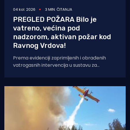
04 kol. 2026
3 MIN. ČITANJA
PREGLED POŽARA Bilo je
vatreno, većina pod
nadzorom, aktivan požar kod
Ravnog Vrdova!
Prema evidenciji zaprimljenih i obrađenih
vatrogasnih intervencija u sustavu za
upravljanje vatrogasnim intervencijama,
zabilježeno je 147 vatrogasnih intervencija na
kojima