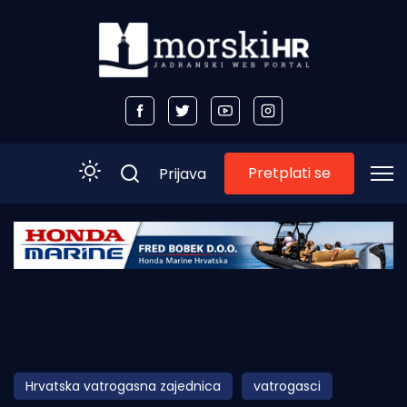
Pretplati se
Prijava
Početna
Morski plus
Morski TV
Obala
Hrvatska vatrogasna zajednica
vatrogasci
Otoci