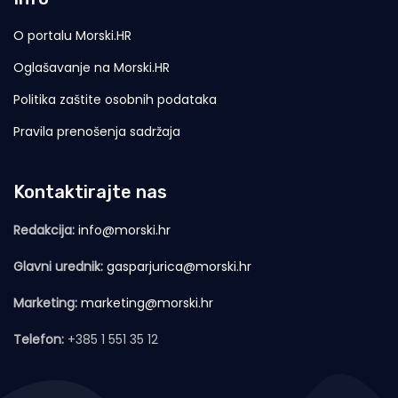
O portalu Morski.HR
Oglašavanje na Morski.HR
Politika zaštite osobnih podataka
Pravila prenošenja sadržaja
Kontaktirajte nas
Redakcija:
info@morski.hr
Glavni urednik:
gasparjurica@morski.hr
Marketing:
marketing@morski.hr
Telefon:
+385 1 551 35 12