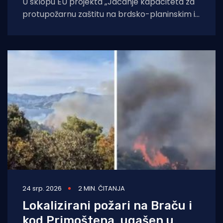
U sklopu EU projekta „Jačanje kapaciteta za
protupožarnu zaštitu na brdsko-planinskim i
potpomognutim područjima“ provedi se
ljetna promidžbena kampanja
24 srp. 2026
2 MIN. ČITANJA
Lokalizirani požari na Braču i
kod Primoštena, ugašen u