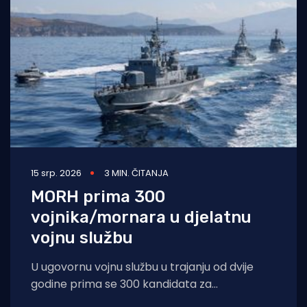
15 srp. 2026
3 MIN. ČITANJA
MORH prima 300
vojnika/mornara u djelatnu
vojnu službu
U ugovornu vojnu službu u trajanju od dvije
godine prima se 300 kandidata za
vojnika/mornara s početkom službe 1.