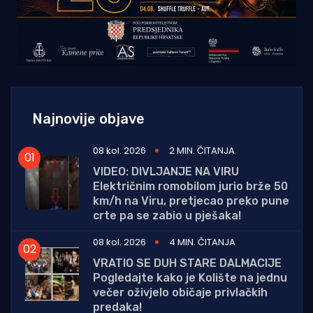
Najnovije objave
08 kol. 2026
2 MIN. ČITANJA
VIDEO: DIVLJANJE NA VIRU
Električnim romobilom jurio brže 50
km/h na Viru, pretjecao preko pune
crte pa se zabio u pješaka!
08 kol. 2026
4 MIN. ČITANJA
VRATIO SE DUH STARE DALMACIJE
Pogledajte kako je Kolište na jednu
večer oživjelo običaje privlačkih
predaka!