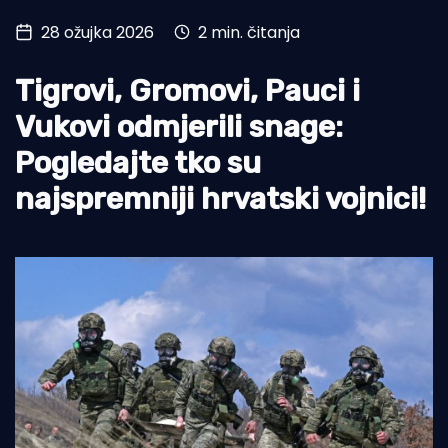
28 ožujka 2026
2 min. čitanja
Turizam i nautika
Pomorstvo
Tigrovi, Gromovi, Pauci i
Ribolov
Vukovi odmjerili snage:
Pogledajte tko su
Ekologija
najspremniji hrvatski vojnici!
Tradicija i kultura