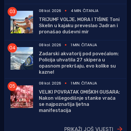
08 kol. 2026
4 MIN. ČITANJA
TRIJUMF VOLJE, MORA I TIŠINE Toni
Skelin u kajaku preveslao Jadran i
pronašao duševni mir
08 kol. 2026
1 MIN. ČITANJA
Zadarski akvatorij pod povećalom:
Policija uhvatila 27 skipera u
opasnom prekršaju, evo kolike su
kazne!
08 kol. 2026
1 MIN. ČITANJA
VELIKI POVRATAK OMIŠKIH GUSARA:
Nakon višegodišnje stanke vraća
se najpoznatija ljetna
manifestacija
PRIKAŽI JOŠ VIJESTI