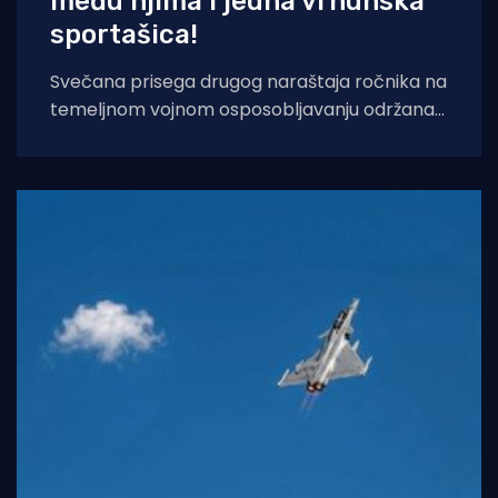
među njima i jedna vrhunska
sportašica!
Svečana prisega drugog naraštaja ročnika na
temeljnom vojnom osposobljavanju održana
je danas u vojarnama u Požegi, Kninu i Slunju.
Domovini