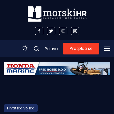
Pretplati se
Prijava
Početna
Morski plus
Morski TV
Obala
Hrvatska vojska
Otoci