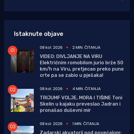
Istaknute objave
08 kol. 2026
2 MIN. ČITANJA
VIDEO: DIVLJANJE NA VIRU
Električnim romobilom jurio brže 50
km/h na Viru, pretjecao preko pune
crte pa se zabio u pješaka!
08 kol. 2026
4 MIN. ČITANJA
TRIJUMF VOLJE, MORA I TIŠINE Toni
Skelin u kajaku preveslao Jadran i
pronašao duševni mir
08 kol. 2026
1 MIN. ČITANJA
Zadarski akvatorij pod povećalom: