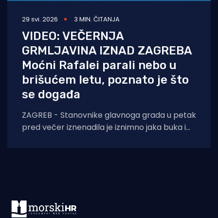
29 svi. 2026
3 MIN. ČITANJA
VIDEO: VEČERNJA
GRMLJAVINA IZNAD ZAGREBA
Moćni Rafalei parali nebo u
brišućem letu, poznato je što
se događa
ZAGREB - Stanovnike glavnoga grada u petak
pred večer iznenadila je iznimno jaka buka i
spektakularne zračne akrobacije. Riječ je o