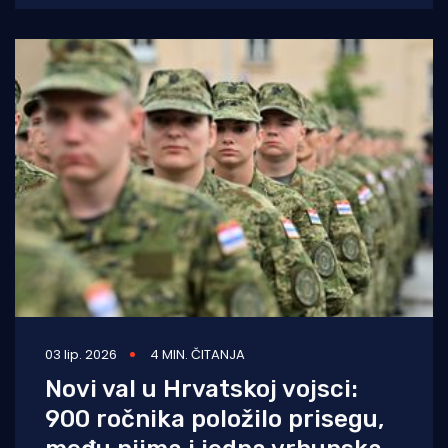
03 lip. 2026
4 MIN. ČITANJA
Novi val u Hrvatskoj vojsci:
900 ročnika položilo prisegu,