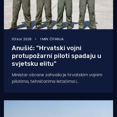
03 kol. 2026
1 MIN. ČITANJA
Anušić: "Hrvatski vojni
protupožarni piloti spadaju u
svjetsku elitu"
Ministar obrane zahvalio je hrvatskim vojnim
pilotima, tehničarima letačima i
zrakoplovnim tehničarima na pomoći i
ogromnom angažmanu u gašenju požara