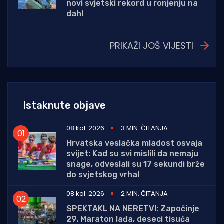
novi svjetski rekord u ronjenju na
dah!
PRIKAŽI JOŠ VIJESTI
Istaknute objave
08 kol. 2026
3 MIN. ČITANJA
Hrvatska veslačka mladost osvaja
svijet: Kad su svi mislili da nemaju
snage, odveslali su 17 sekundi brže
do svjetskog vrha!
08 kol. 2026
2 MIN. ČITANJA
SPEKTAKL NA NERETVI: Započinje
29. Maraton lađa, deseci tisuća