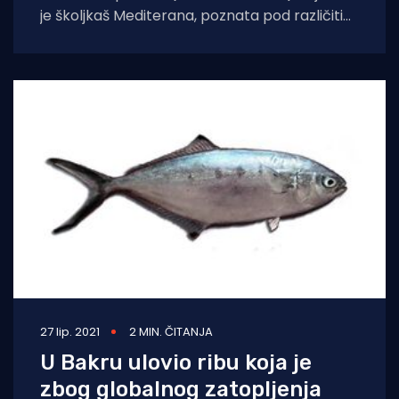
je školjkaš Mediterana, poznata pod različitim
imenima: lostura, loščura, palastura. Raste na
dubinama do
27 lip. 2021
2 MIN. ČITANJA
U Bakru ulovio ribu koja je
zbog globalnog zatopljenja