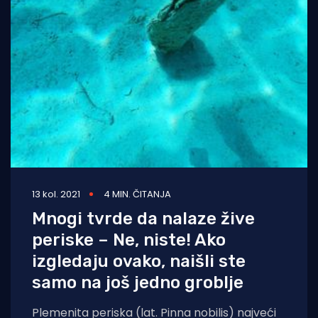
13 kol. 2021
4 MIN. ČITANJA
Mnogi tvrde da nalaze žive
periske – Ne, niste! Ako
izgledaju ovako, naišli ste
samo na još jedno groblje
Plemenita periska (lat. Pinna nobilis) najveći