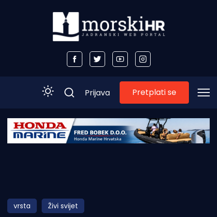
Pretplati se
Prijava
Početna
Morski plus
Morski TV
Obala
vrsta
Živi svijet
Otoci