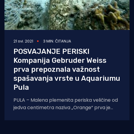
21 svi. 2021
3 MIN. ČITANJA
POSVAJANJE PERISKI
Kompanija Gebruder Weiss
prva prepoznala važnost
spašavanja vrste u Aquariumu
Pula
PULA – Malena plemenita periska veličine od
jedva centimetra naziva „Orange“ prva je
posvojena jedinka o kojoj će ubuduće brinuti
logistička