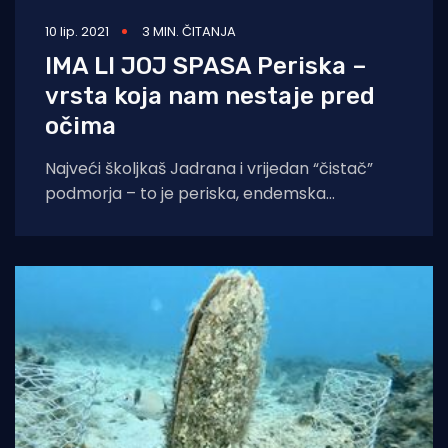
10 lip. 2021
3 MIN. ČITANJA
IMA LI JOJ SPASA Periska –
vrsta koja nam nestaje pred
očima
Najveći školjkaš Jadrana i vrijedan “čistač”
podmorja – to je periska, endemska
mediteranska vrsta, u lokalnim narječjima
poznata još i kao