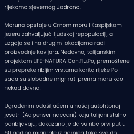
rijekama sjevernog Jadrana.
Moruna opstaje u Crnom moru i Kaspijskom
jezeru zahvaljujući ljudskoj repopulaciji, a
uzgaja se i na drugim lokacijama radi
proizvodnje kavijara. Nedavno, talijanskim
projektom LIFE-NATURA Con.Flu.Po, premoštene
su prepreke ribljim vrstama korita rijeke Po i
sada su slobodne migrirati prema moru kao
nekad davno.
Ugrađenim odašiljačem u našoj autohtonoj
jesetri (Acipenser naccarii) koju talijani stalno
poribljavaju, dokazano je da su ribe prvi put u
60 godina migrirale iz gornjeg toka sve do