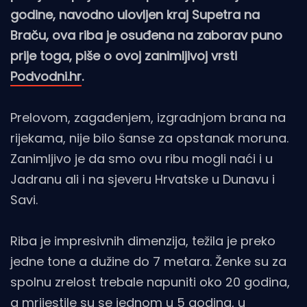
godine, navodno ulovljen kraj Supetra na
Braču, ova riba je osuđena na zaborav puno
prije toga, piše o ovoj zanimljivoj vrsti
Podvodni.hr
.
Prelovom, zagađenjem, izgradnjom brana na
rijekama, nije bilo šanse za opstanak moruna.
Zanimljivo je da smo ovu ribu mogli naći i u
Jadranu ali i na sjeveru Hrvatske u Dunavu i
Savi.
Riba je impresivnih dimenzija, težila je preko
jedne tone a dužine do 7 metara. Ženke su za
spolnu zrelost trebale napuniti oko 20 godina,
a mrijestile su se jednom u 5 godina, u