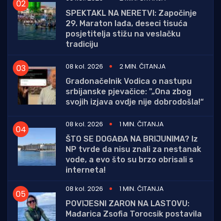
SPEKTAKL NA NERETVI: Započinje
29. Maraton lađa, deseci tisuća
posjetitelja stižu na veslačku
tradiciju
08 kol. 2026
2 MIN. ČITANJA
Gradonačelnik Vodica o nastupu
srbijanske pjevačice: "„Ona zbog
svojih izjava ovdje nije dobrodošla!“
08 kol. 2026
1 MIN. ČITANJA
ŠTO SE DOGAĐA NA BRIJUNIMA? Iz
NP tvrde da nisu znali za nestanak
vode, a evo što su brzo obrisali s
interneta!
08 kol. 2026
1 MIN. ČITANJA
POVIJESNI ZARON NA LASTOVU:
Mađarica Zsofia Torocsik postavila