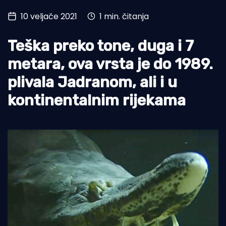
10 veljače 2021
1 min. čitanja
Turizam i nautika
Pomorstvo
Teška preko tone, duga i 7
Ribolov
metara, ova vrsta je do 1989.
plivala Jadranom, ali i u
Ekologija
kontinentalnim rijekama
Tradicija i kultura