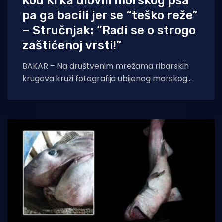
Kod Krka ulovili morskog psa
pa ga bacili jer se “teško reže”
– Stručnjak: “Radi se o strogo
zaštićenoj vrsti!”
BAKAR – Na društvenim mrežama ribarskih
krugova kruži fotografija ubijenog morskog
psa, navodno ulovljenog kod otoka Krka. Na
slici pozira osoba