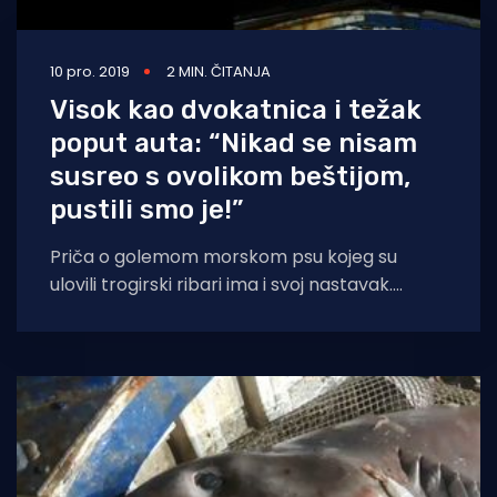
10 pro. 2019
2 MIN. ČITANJA
Visok kao dvokatnica i težak
poput auta: “Nikad se nisam
susreo s ovolikom beštijom,
pustili smo je!”
Priča o golemom morskom psu kojeg su
ulovili trogirski ribari ima i svoj nastavak.
Naime, pas volonja (Hexanchus griseus) težak