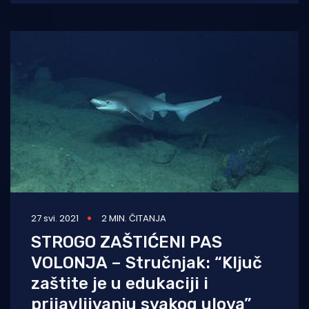
mrežama. Oni su naime vratili
27 svi. 2021
2 MIN. ČITANJA
STROGO ZAŠTIĆENI PAS
VOLONJA – Stručnjak: “Ključ
zaštite je u edukaciji i
prijavljivanju svakog ulova”