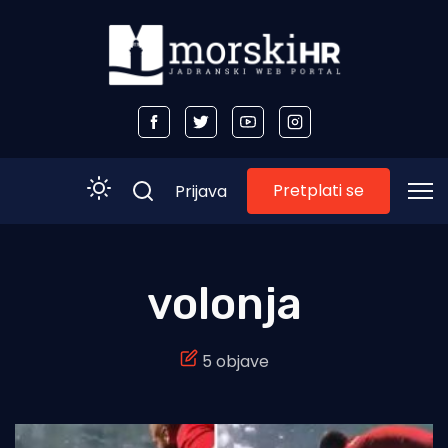
Pretplati se
Prijava
Početna
volonja
Morski plus
5 objave
Morski TV
Obala
Otoci