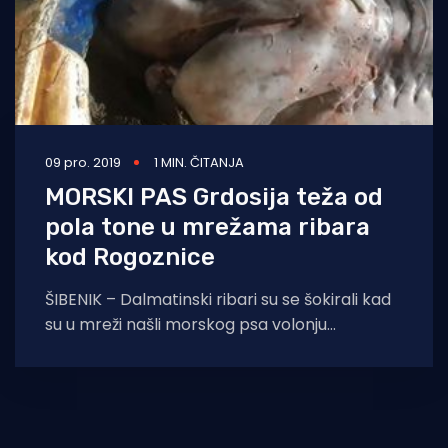
09 pro. 2019
1 MIN. ČITANJA
MORSKI PAS Grdosija teža od
pola tone u mrežama ribara
kod Rogoznice
ŠIBENIK – Dalmatinski ribari su se šokirali kad
su u mreži našli morskog psa volonju
(Hexanchus griseus). Ribar iz Trogira, Marko