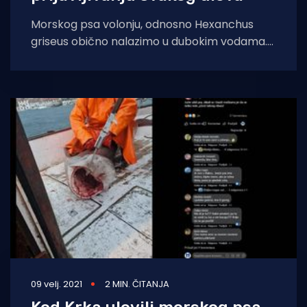
Morskog psa volonju, odnosno Hexanchus
griseus obično nalazimo u dubokim vodama.
U Hrvatskoj je strogo zaštićen prema
Pravilniku o strogo
09 velj. 2021
2 MIN. ČITANJA