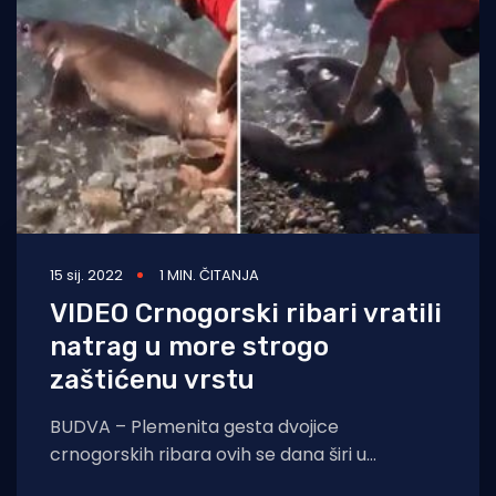
Turizam i nautika
Pomorstvo
Ribolov
Ekologija
Tradicija i kultura
15 sij. 2022
1 MIN. ČITANJA
VIDEO Crnogorski ribari vratili
natrag u more strogo
zaštićenu vrstu
BUDVA – Plemenita gesta dvojice
crnogorskih ribara ovih se dana širi u
ribolovnim krugovima na društvenim