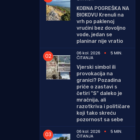
KOBNA POGREŠKA NA
BIOKOVU Krenuli na
vrh po paklenoj
vrućini bez dovoljno
vode, jedan se
planinar nije vratio
06 kol. 2026
5 MIN.
ČITANJA
Vjerski simbol ili
provokacija na
granici? Pozadina
priče o zastavi s
četiri "S" daleko je
mračnija, ali
razotkriva i političare
koji tako skreću
pozornost sa sebe
06 kol. 2026
5 MIN.
ČITANJA