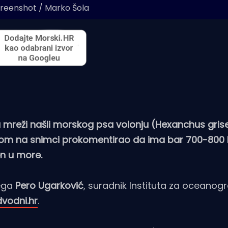
creenshot / Marko Šola
u u mreži našli morskog psa volonju (Hexanchus gris
legom na snimci prokomentirao da ima bar 700-800 
en u more.
lega
Pero
Ugarković
, suradnik Instituta za oceanogra
vodni.hr
.