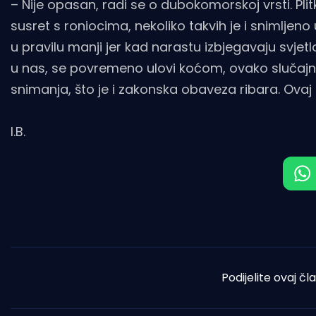
– Nije opasan, radi se o dubokomorskoj vrsti. Pl
susret s roniocima, nekoliko takvih je i snimljeno
u pravilu manji jer kad narastu izbjegavaju svjetl
u nas, se povremeno ulovi koćom, ovako slučajn
snimanja, što je i zakonska obaveza ribara. Ovaj 
I.B.
Podijelite ovaj čl