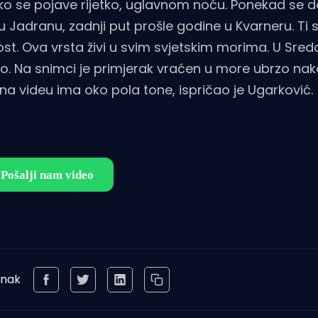
itko se pojave rijetko, uglavnom noću. Ponekad se d
 u Jadranu, zadnji put prošle godine u Kvarneru. Ti s
ost. Ova vrsta živi u svim svjetskim morima. U Sredo
o. Na snimci je primjerak vraćen u more ubrzo na
na videu ima oko pola tone, ispričao je Ugarković.
anak