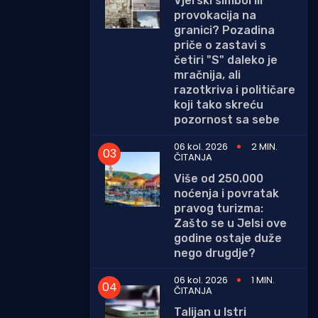
Vjerski simbol ili
provokacija na
granici? Pozadina
priče o zastavi s
četiri "S" daleko je
mračnija, ali
razotkriva i političare
koji tako skreću
pozornost sa sebe
06 kol. 2026
2 MIN.
ČITANJA
Više od 250.000
noćenja i povratak
pravog turizma:
Zašto se u Jelsi ove
godine ostaje duže
nego drugdje?
06 kol. 2026
1 MIN.
ČITANJA
Talijan u Istri