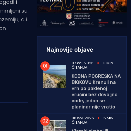
ogodi i
nimljeni su
zemlju, a i
kon
Najnovije objave
07 kol. 2026
3 MIN.
ČITANJA
KOBNA POGREŠKA NA
BIOKOVU Krenuli na
vrh po paklenoj
vrućini bez dovoljno
vode, jedan se
planinar nije vratio
06 kol. 2026
5 MIN.
ČITANJA