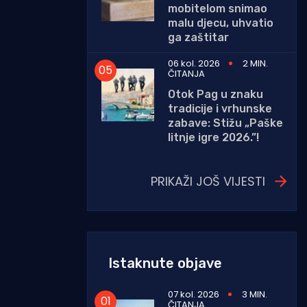
mobitelom snimao
malu djecu, uhvatio
ga zaštitar
06 kol. 2026
2 MIN.
ČITANJA
Otok Pag u znaku
tradicije i vrhunske
zabave: Stižu „Paške
litnje igre 2026.”!
PRIKAŽI JOŠ VIJESTI
Istaknute objave
07 kol. 2026
3 MIN.
ČITANJA