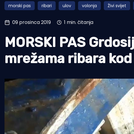
morski pas
ribari
ulov
volonja
Živi svijet
Pomorstvo
Ribolov
09 prosinca 2019
1 min. čitanja
Ekologija
MORSKI PAS Grdosija
Tradicija i kultura
mrežama ribara kod