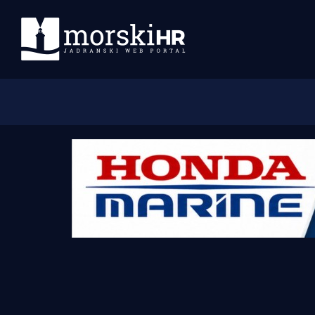
Početna
Morski plus
Morski TV
Obala
Otoci
Turizam i nautika