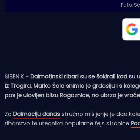
Foto: S
ŠIBENIK –
Dalmatinski ribari su se šokirali kad s
iz Trogira, Marko Šola snimio je grdosiju i s ko
pas je ulovljen blizu Rogoznice, no ubrzo je vrać
Za
Dalmaciju danas
stručno mišljenje je dao ko
ribarstvo te urednika popularne fejs stranice
Pod