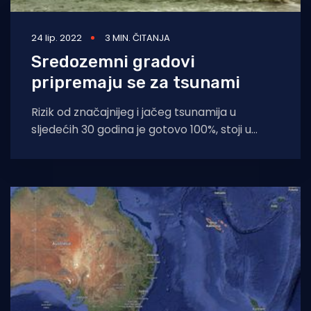
24 lip. 2022
3 MIN. ČITANJA
Sredozemni gradovi
pripremaju se za tsunami
Rizik od značajnijeg i jačeg tsunamija u
sljedećih 30 godina je gotovo 100%, stoji u
izvješću UNESCO-a u kojem