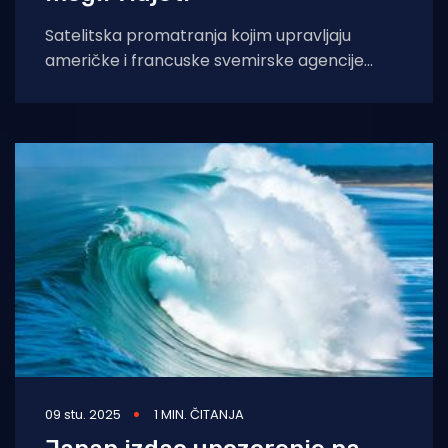
Satelitska promatranja kojim upravljaju
američke i francuske svemirske agencije
ubrzo nakon snažnog potresa koji je prošle
godine pogodio ruski poluotok
09 stu. 2025
1 MIN. ČITANJA