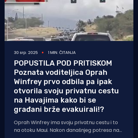
30 srp. 2025
1 MIN. ČITANJA
POPUSTILA POD PRITISKOM
Poznata voditeljica Oprah
Winfrey prvo odbila pa ipak
otvorila svoju privatnu cestu
na Havajima kako bi se
građani brže evakuirali!?
Oprah Winfrey ima svoju privatnu cestu i to
na otoku Maui. Nakon današnjeg potresa na
Kamčatki te tsunamija i ozbiljnih