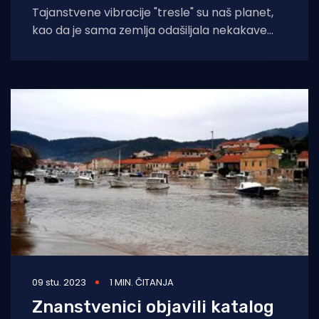
Tajanstvene vibracije "tresle" su naš planet,
kao da je sama zemlja odašiljala nekakave
signale, a znastvenici nisu imali
09 stu. 2023
1 MIN. ČITANJA
Znanstvenici objavili katalog