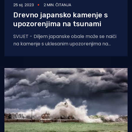
25 sij. 2023
2 MIN. ČITANJA
Drevno japansko kamenje s
upozorenjima na tsunami
SVIJET - Diljem japanske obale može se naići
na kamenje s uklesanim upozorenjima na
mogućnost tsunamija. Neki od njih stariji su