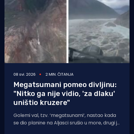
Turizam i nautika
Pomorstvo
Ribolov
Ekologija
Tradicija i kultura
08 svi. 2026
2 MIN. ČITANJA
Megatsumani pomeo divljinu:
"Nitko ga nije vidio, 'za dlaku'
uništio kruzere"
Golemi val, tzv. ‘megatsunami‘, nastao kada
se dio planine na Aljasci srušio u more, drugi je
najviši ikad zabilježen i