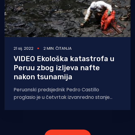
21 sij. 2022
2 MIN. ČITANJA
VIDEO Ekološka katastrofa u
Peruu zbog izljeva nafte
nakon tsunamija
Peruanski predsjednik Pedro Castillo
proglasio je u četvrtak izvanredno stanje
nakon što timovi za čišćenje nisu uspjeli
obuzdati veliko izlijevanje