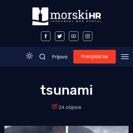
Pretplati se
Prijava
Početna
tsunami
Morski plus
24 objave
Morski TV
Obala
Otoci