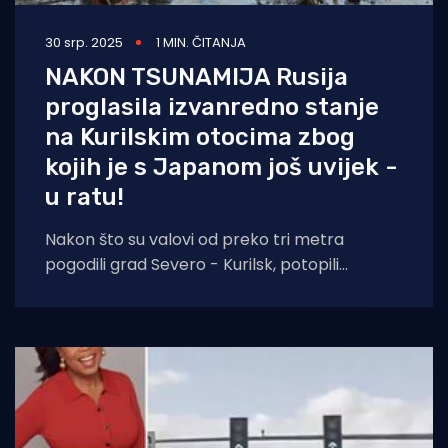
30 srp. 2025
1 MIN. ČITANJA
NAKON TSUNAMIJA Rusija
proglasila izvanredno stanje
na Kurilskim otocima zbog
kojih je s Japanom još uvijek -
u ratu!
Nakon što su valovi od preko tri metra
pogodili grad Severo - Kurilsk, potopili
njegove dijelove i uzrokovali veliku štetu, Rusija