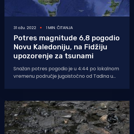
31 ožu. 2022
1 MIN. ČITANJA
Potres magnitude 6,8 pogodio
Novu Kaledoniju, na Fidžiju
upozorenje za tsunami
Snažan potres pogodio je u 4:44 po lokalnom
vremenu područje jugoistočno od Tadina u
Novoj Kaledoniji. Podrhtavanje se dogodilo