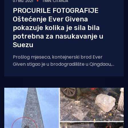
07 stu. 2021
1 MIN. ČITANJA
PROCURILE FOTOGRAFIJE
Oštećenje Ever Givena
pokazuje kolika je sila bila
potrebna za nasukavanje u
Suezu
Prošlog mjeseca, kontejnerski brod Ever
Given stigao je u brodogradilište u Qingdaou,
u Kini, na popravak pramca koji je oštećen