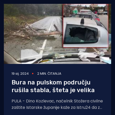
19 sij. 2024
2 MIN. ČITANJA
Bura na pulskom području
rušila stabla, šteta je velika
PULA - Dino Kozlevac, načelnik Stožera civilne
zaštite Istarske županije kaže za Istru24 da za
sada u Istri nema većih problema,