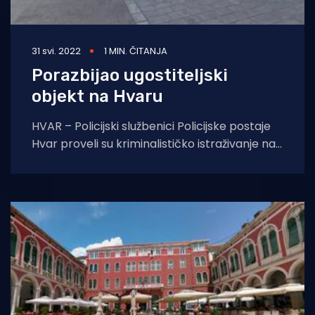
31 svi. 2022
1 MIN. ČITANJA
Porazbijao ugostiteljski
objekt na Hvaru
HVAR – Policijski službenici Policijske postaje
Hvar proveli su kriminalističko istraživanje nad
32-godišnjakom, kojeg sumnjiče za oštećenje
tuđe stvari. 29.