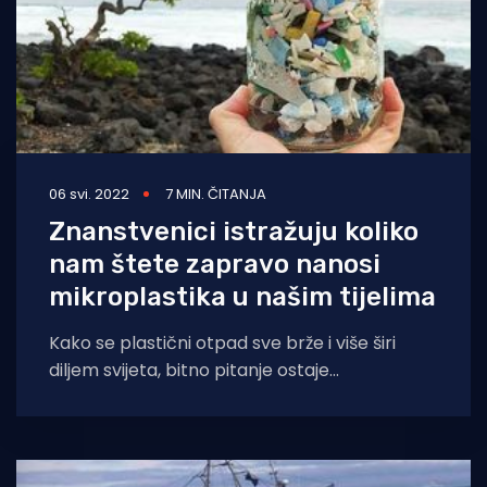
06 svi. 2022
7 MIN. ČITANJA
Znanstvenici istražuju koliko
nam štete zapravo nanosi
mikroplastika u našim tijelima
Kako se plastični otpad sve brže i više širi
diljem svijeta, bitno pitanje ostaje
neodgovoreno: Kakvu štetu uopće nanosi
ljudskom