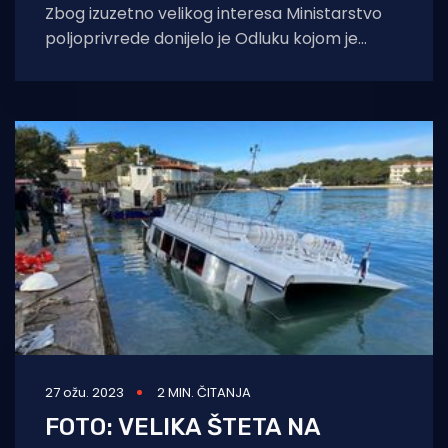
Zbog izuzetno velikog interesa Ministarstvo
poljoprivrede donijelo je Odluku kojom je
ukupan raspoloživ iznos za sufinanciranje na
temelju Natječaja za
27 ožu. 2023
2 MIN. ČITANJA
FOTO: VELIKA ŠTETA NA