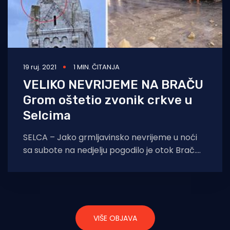
19 ruj. 2021
1 MIN. ČITANJA
VELIKO NEVRIJEME NA BRAČU
Grom oštetio zvonik crkve u
Selcima
SELCA – Jako grmljavinsko nevrijeme u noći
sa subote na nedjelju pogodilo je otok Brač.
Udar groma pritom je oštetio zvonik
VIŠE OBJAVA