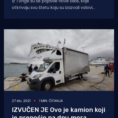
Iz Tonge su se pojavile nove slike, koje
otkrivaju svu štetu koju su izazvali valovi
tsunamija, nastali erupcijom podmorskog
vulkana.
27 stu. 2021
1 MIN. ČITANJA
IZVUČEN JE Ovo je kamion koji
je prenoćio na dnu mora