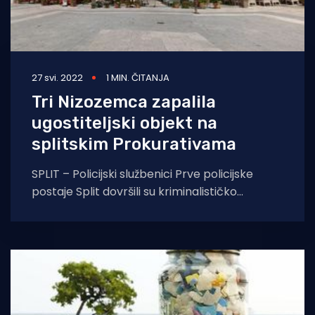
27 svi. 2022
1 MIN. ČITANJA
Tri Nizozemca zapalila
ugostiteljski objekt na
splitskim Prokurativama
SPLIT – Policijski službenici Prve policijske
postaje Split dovršili su kriminalističko
istraživanje događaja od 23. svibnja 20022.
godine kada je oko