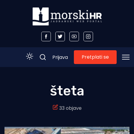
Pretplati se
Prijava
Početna
šteta
Morski plus
33 objave
Morski TV
Obala
Otoci