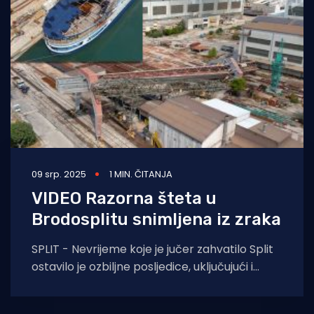
Turizam i nautika
Pomorstvo
Ribolov
Ekologija
Tradicija i kultura
09 srp. 2025
1 MIN. ČITANJA
VIDEO Razorna šteta u
Brodosplitu snimljena iz zraka
SPLIT - Nevrijeme koje je jučer zahvatilo Split
ostavilo je ozbiljne posljedice, uključujući i
značajnu štetu u brodogradilištu Brodosplit.
Jak vjetar