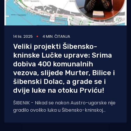
14 lis. 2025
4 MIN. ČITANJA
Veliki projekti Šibensko-
kninske Lučke uprave: Srima
dobiva 400 komunalnih
vezova, slijede Murter, Bilice i
šibenski Dolac, a grade se i
dvije luke na otoku Prviću!
ŠIBENIK - Nikad se nakon Austro-ugarske nije
gradilo ovoliko luka u Šibensko-kninskoj
županiji. Obnavljaju se, šire, dograđuju,
učvršćuju za