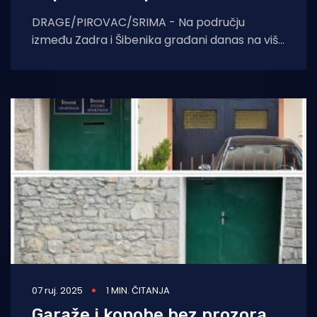
DRAGE/PIROVAC/SRIMA - Na području
između Zadra i Šibenika građani danas na više
mjesta uz obalu prijavljuju neobičnu pojavu
sapunice
07 ruj. 2025
1 MIN. ČITANJA
Garaže i konobe bez prozora