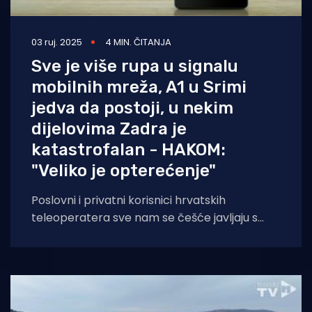
03 ruj. 2025
4 MIN. ČITANJA
Sve je više rupa u signalu
mobilnih mreža, A1 u Srimi
jedva da postoji, u nekim
dijelovima Zadra je
katastrofalan - HAKOM:
"Veliko je opterećenje"
Poslovni i privatni korisnici hrvatskih
teleoperatera sve nam se češće javljaju s
problemima sa signalom ili potpunog gubitka
signala za