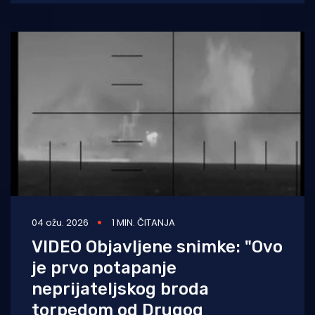
nakon višednevnog
04 ožu. 2026
1 MIN. ČITANJA
VIDEO Objavljene snimke: "Ovo
je prvo potapanje
neprijateljskog broda
torpedom od Drugog