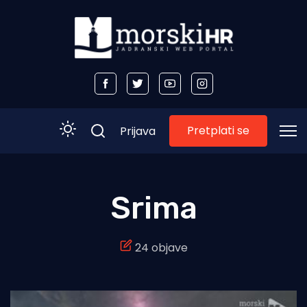
Pretplati se
Prijava
Početna
Srima
Morski plus
24 objave
Morski TV
Obala
Otoci