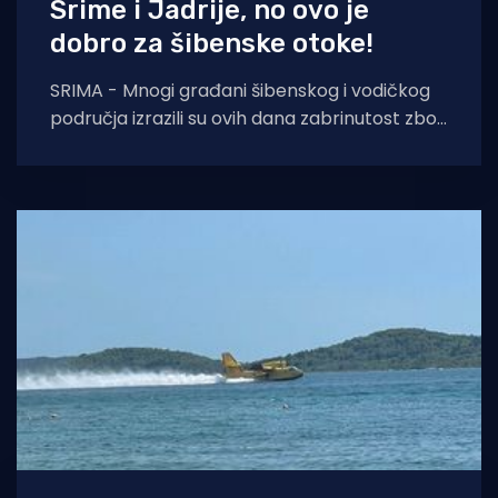
Srime i Jadrije, no ovo je
dobro za šibenske otoke!
SRIMA - Mnogi građani šibenskog i vodičkog
područja izrazili su ovih dana zabrinutost zbog
pojave bagera, nasipanja pomorskog dobra i
rušenja