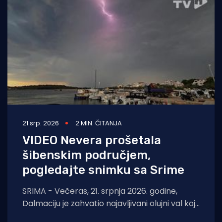
Turizam i nautika
Pomorstvo
Ribolov
Ekologija
Tradicija i kultura
21 srp. 2026
2 MIN. ČITANJA
VIDEO Nevera prošetala
šibenskim područjem,
pogledajte snimku sa Srime
SRIMA - Večeras, 21. srpnja 2026. godine,
Dalmaciju je zahvatio najavljivani olujni val koji
je donio dramatičnu promjenu vremena