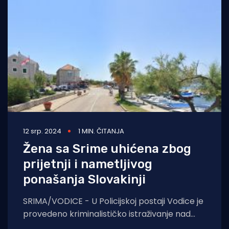
12 srp. 2024
1 MIN. ČITANJA
Žena sa Srime uhićena zbog
prijetnji i nametljivog
ponašanja Slovakinji
SRIMA/VODICE - U Policijskoj postaji Vodice je
provedeno kriminalističko istraživanje nad
63-godišnjakinjom osumnjičenom za prijetnju i