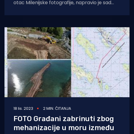
otac Milenijske fotografije, napravio je sad
prvu takvu iz susjedje Srime. Ovo je ukupno
896
18 lis. 2023
2 MIN. ČITANJA
FOTO Građani zabrinuti zbog
mehanizacije u moru između