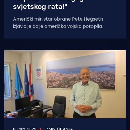
svjetskog rata!"
Američki ministar obrane Pete Hegseth
izjavio je da je američka vojska potopila
iranski ratni brod kod obale Šri Lanke,
istaknuvši
03 pro. 2025
7 MIN. ČITANJA