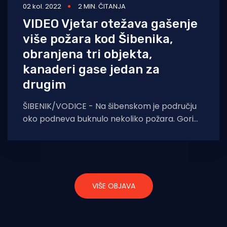
02 kol. 2022
2 MIN. ČITANJA
VIDEO Vjetar otežava gašenje
više požara kod Šibenika,
obranjena tri objekta,
kanaderi gase jedan za
drugim
ŠIBENIK/VODICE - Na šibenskom je području
oko podneva buknulo nekoliko požara. Gori
na Jadranskoj magistrali kod skretanja za
Jadriju i
VIŠE OBJAVA