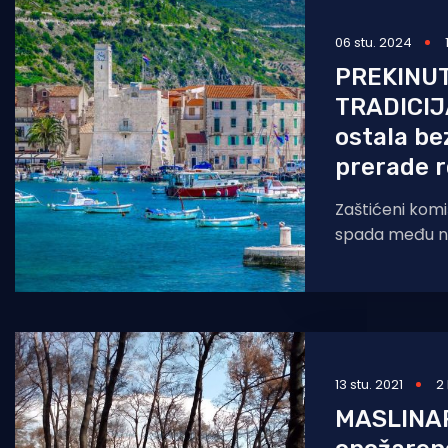
Pomorstvo
06 stu. 2024
Ribolov
PREKINUT
TRADICIJ
Ekologija
ostala be
Tradicija i kultura
prerade 
Zaštićeni komiš
spada među naj
trune pod stol
Nevjerojatno, a
njegova
13 stu. 2021
2
MASLINA