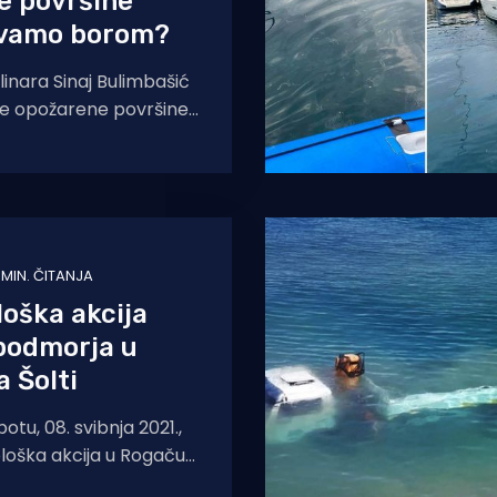
e površine
vamo borom?
inara Sinaj Bulimbašić
 se opožarene površine
em, planikom,
korušom i medonosnim
onovno sade
 MIN. ČITANJA
oška akcija
podmorja u
 Šolti
tu, 08. svibnja 2021.,
loška akcija u Rogaču
kološka akcija