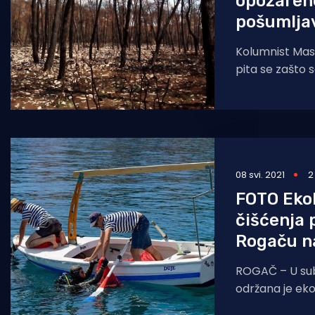
opožaren
pošumlja
Kolumnist Masl
pita se zašto
umjesto rogač
česminom, os
bagremom, p
08 svi. 2021
2
FOTO Ekol
čišćenja 
Rogaču na
ROGAČ – U subo
održana je eko
na inicijativu građana. E