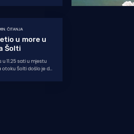
a od
MIN. ČITANJA
etio u more u
 Šolti
u 11.25 sati u mjestu
 otoku Šolti došlo je do
tnog vozila u