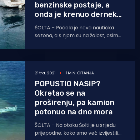
benzinske postaje, a
onda je krenuo dernek…
ŠOLTA – Počela je nova nautička
sezona, a s njom su na žalost, osim
većine kulturnih i obzirnih nautičara
koji poštuju
21 tra. 2021
1 MIN. ČITANJA
POPUSTIO NASIP?
Okretao se na
proširenju, pa kamion
potonuo na dno mora
ŠOLTA – Na otoku Šolti je u srijedu
prijepodne, kako smo već izvijestili,