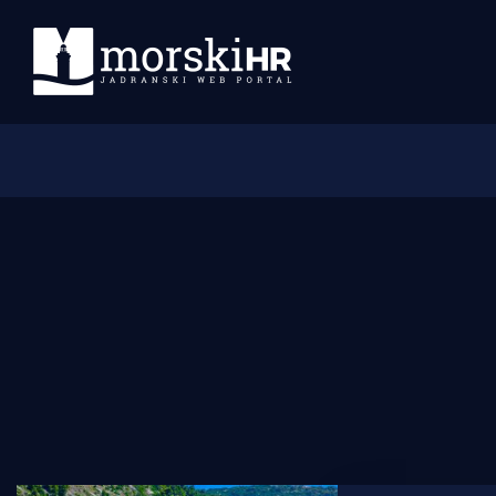
Početna
Morski plus
Morski TV
Obala
Otoci
Turizam i nautika