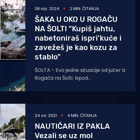
08 srp. 2024
2 MIN. ČITANJA
ŠAKA U OKO U ROGAČU
NA ŠOLTI "Kupiš jahtu,
nabetoniraš ispri'kuće i
zavežeš je kao kozu za
stablo"
ŠOLTA - Evo jedne situacije od jučer iz
Rogača na Šolti. Ispod
novoizgrađene "vile" (koja je uzgred
rečeno estetska
24 svi. 2021
4 MIN. ČITANJA
NAUTIČARI IZ PAKLA
Vezali se uz mol