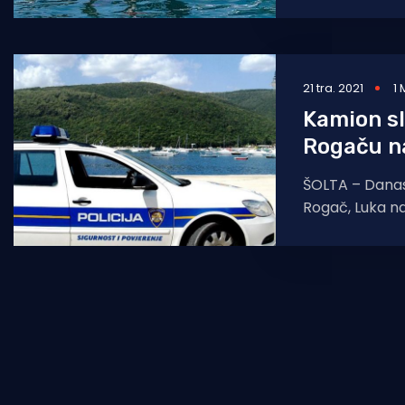
je organiziran
21 tra. 2021
1 
Kamion sl
Rogaču na
ŠOLTA – Danas 
Rogač, Luka na
slijetanja tere