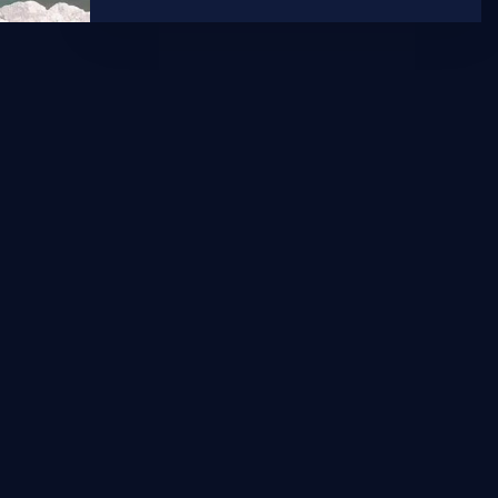
teretno vozilo skliznulo u more. PU
splitsko-dalmatinska