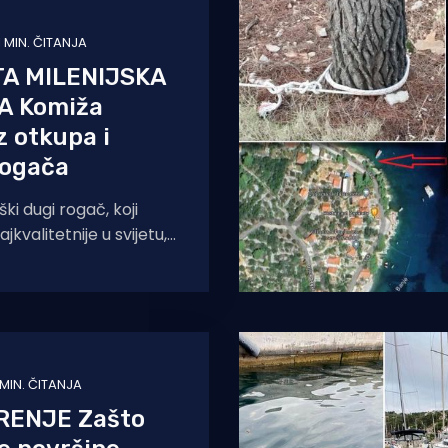
1 MIN. ČITANJA
A MILENIJSKA
A Komiža
z otkupa i
rogača
ki dugi rogač, koji
kvalitetnije u svijetu,
jetnim stablima.
li nije prihvaćena ni
 MIN. ČITANJA
RENJE Zašto