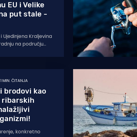
 EU i Velike
na put stale -
i Ujedinjena Kraljevina
radnju na području
nosti zbog ruske
rajinu i povlačenja
1 MIN. ČITANJA
i brodovi kao
 ribarskih
alažljivi
ganizmi!
arenje, konkretno