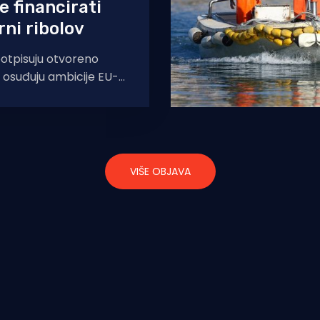
e financirati
ni ribolov
potpisuju otvoreno
 osuđuju ambicije EU-a
g uvođenja ‘štetnih’
je su izravno povezane
VIŠE OBJAVA