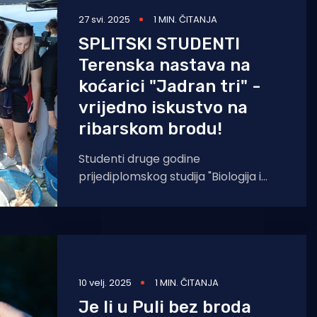
27 svi. 2025
1 MIN. ČITANJA
SPLITSKI STUDENTI
Terenska nastava na
koćarici "Jadran tri" -
vrijedno iskustvo na
ribarskom brodu!
Studenti druge godine
prijediplomskog studija "Biologija i
tehnologija mora" proveli su terenski
rad na ribarskom brodu "Jadran
10 velj. 2025
1 MIN. ČITANJA
Je li u Puli bez broda