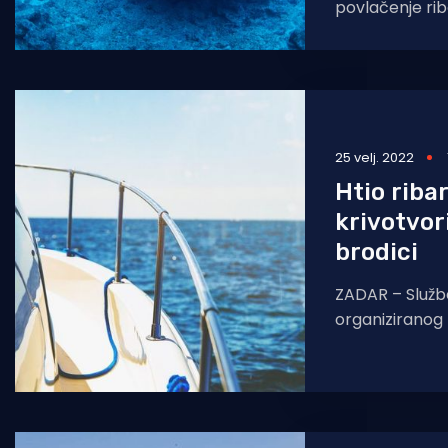
povlačenje ri
samom dnu do
destrukcije živo
25 velj. 2022
Htio ribar
krivotvor
brodici
ZADAR – Službe
organiziranog k
kriminalističko
godišnjim hrva
kojeg se sumnj
isprava.