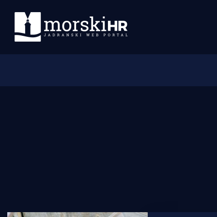
Početna
Morski plus
Morski TV
Obala
Otoci
Turizam i nautika