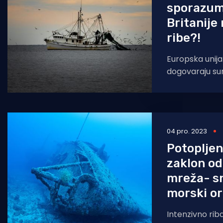
sporazumu
Britanije 
ribe?!
Europska unija 
dogovaraju su
obrane i sigur
agresije na Uk
Sjedinjenih
04 pro. 2023
Potopljen
zaklon od
mreža- sn
morski or
Intenzivno rib