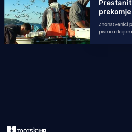
Prestanit
prekomjer
Znanstvenici 
pismo u kojem
u vezi ponovno
subvencija ko