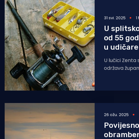
Pomorstvo
31 svi. 2025
1
Ribolov
U splitsko
Ekologija
od 55 god
u udičare
Tradicija i kultura
U lučici Zenta
održava župani
udičarenju sa š
o
26 ožu. 2025
Povijesn
obrambe