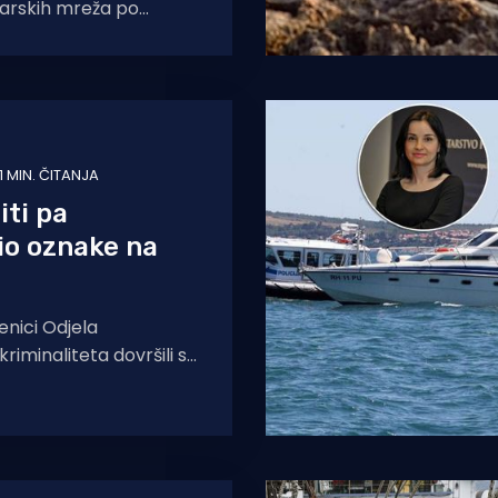
barskih mreža po
velo je do ogromne
g svijeta, pa se taj isti
1 MIN. ČITANJA
iti pa
io oznake na
nici Odjela
riminaliteta dovršili su
 istraživanje nad 41-
tskim državljaninom,
iči za krivotvorenje