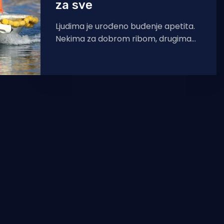
za sve
Ljudima je urođeno buđenje apetita.
Nekima za dobrom ribom, drugima
za dobrom zaradom. Dok prvi
nažalost imaju sve manje izbora