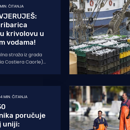
 MIN. ČITANJA
VJERUJEŠ:
ribarica
 u krivolovu u
im vodama!
lna straža iz grada
ia Costiera Caorle)
 svojoj Facebook
u krivolovu u
4 MIN. ČITANJA
30
nika poručuje
 uniji: