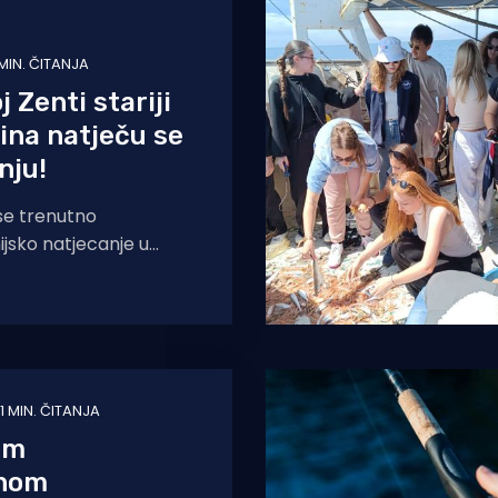
 MIN. ČITANJA
j Zenti stariji
ina natječu se
nju!
 se trenutno
jsko natjecanje u
tapom i to za starije
d 55 godina. Organizator
1 MIN. ČITANJA
om
nom