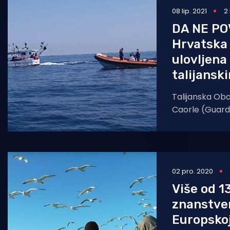
08 lip. 2021
2
DA NE PO
Hrvatska 
ulovljena
talijansk
Talijanska Oba
Caorle (Guard
objavila je na
stranici da je 
02 pro. 2020
Više od 1
znanstve
Europskoj