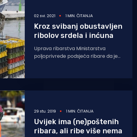
Grlića Radmana
02 svi. 2021
1 MIN. ČITANJA
Kroz svibanj obustavljen
ribolov srdela i inćuna
Uprava ribarstva Ministarstva
poljoprivrede podsjeća ribare da je
kroz cijeli mjesec svibanj obustavljen
ribolov okružujućom mrežom
plivaricom – srdelarom, radi zaštite
29 stu. 2019
1 MIN. ČITANJA
Uvijek ima (ne)poštenih
ribara, ali ribe više nema