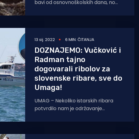
bavi od osnovnoškolskih dana, no
nedavni susret s velikim morskim
psom pamtit će dok je
13 sij. 2022
6 MIN. ČITANJA
DOZNAJEMO: Vučković i
Radman tajno
dogovarali ribolov za
slovenske ribare, sve do
Umaga!
UMAG – Nekoliko istarskih ribara
potvrdilo nam je održavanje
sastanka hrvatske ministrice
poljoprivrede Marije Vučković,
ministra vanjskih poslova Gordana