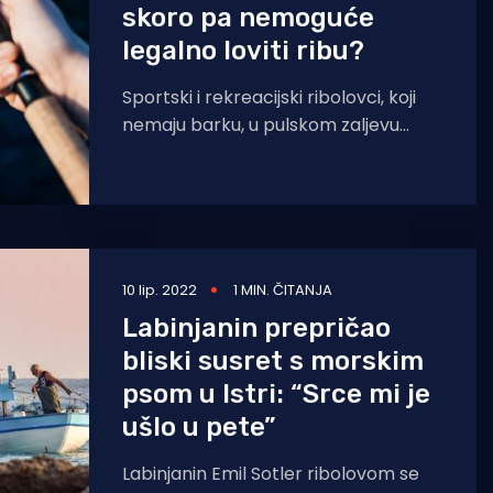
skoro pa nemoguće
legalno loviti ribu?
Sportski i rekreacijski ribolovci, koji
nemaju barku, u pulskom zaljevu
nemaju gdje pecati, osim ako se
ogluše na zabranu, što
10 lip. 2022
1 MIN. ČITANJA
Labinjanin prepričao
bliski susret s morskim
psom u Istri: “Srce mi je
ušlo u pete”
Labinjanin Emil Sotler ribolovom se