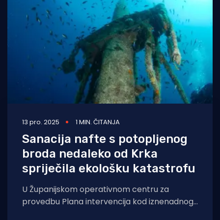
Turizam i nautika
Pomorstvo
Ribolov
Ekologija
Tradicija i kultura
13 pro. 2025
1 MIN. ČITANJA
Sanacija nafte s potopljenog
broda nedaleko od Krka
spriječila ekološku katastrofu
U Županijskom operativnom centru za
provedbu Plana intervencija kod iznenadnog
onečišćenja mora Primorsko-goranske