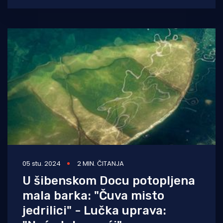
05 stu. 2024
2 MIN. ČITANJA
U šibenskom Docu potopljena
mala barka: "Čuva misto
jedrilici" - Lučka uprava: