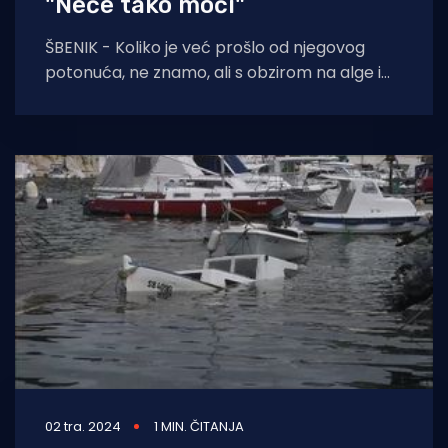
"Neće tako moći"
ŠBENIK - Koliko je već prošlo od njegovog
potonuća, ne znamo, ali s obzirom na alge i
nakupine na njemu, ne
02 tra. 2024
1 MIN. ČITANJA