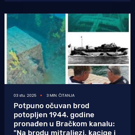
županije izuzetno su zadovoljni ovogodišnjim
rezultatima.
03 stu. 2025
3 MIN. ČITANJA
Potpuno očuvan brod
potopljen 1944. godine
pronađen u Bračkom kanalu:
"Na brodu mitraljezi, kacige i