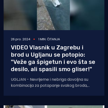
26 pro. 2024
1 MIN. ČITANJA
VIDEO Vlasnik u Zagrebu i
brod u Ugljanu se potopio:
"Veže ga špigetun i evo šta se
desilo, ali spasili smo gliser!"
UGLJAN - Nevrijeme i nebriga dovoljna su
kombinacija za potapanje svakog broda,
pogotovo kad vlasnika nema blizu. Tako se
jučer dogodilo