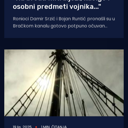
osobni predmeti vojnika..."
Ronioci Damir Srzić i Bojan Runtić pronašli su u
Bračkom kanalu gotovo potpuno očuvan
njemački desantni brod potopljen 1944.
godine
19 lis. 2025
1 MIN. ČITANJA