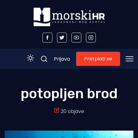
Pretplati se
Prijava
Početna
potopljen brod
Morski plus
20 objave
Morski TV
Obala
Otoci