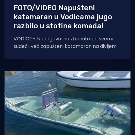
FOTO/VIDEO Napušteni
katamaran u Vodicama jugo
razbilo u stotine komada!
VODICE - Neodgovorno zbrinuti i po svemu
sudeći, već zapušteni katamaran na divljem
vezu u Vodicama, danas je doživio svoju
konačnu