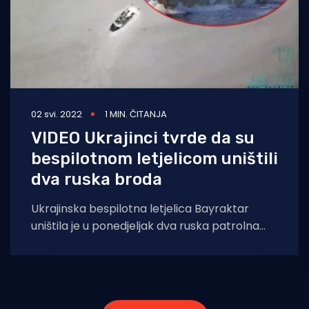
02 svi. 2022
1 MIN. ČITANJA
VIDEO Ukrajinci tvrde da su
bespilotnom letjelicom uništili
dva ruska broda
Ukrajinska bespilotna letjelica Bayraktar
uništila je u ponedjeljak dva ruska patrolna
broda klase Raptor u Crnom moru, rekao je
ukrajinski