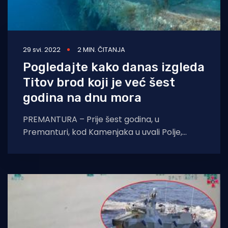
29 svi. 2022
2 MIN. ČITANJA
Pogledajte kako danas izgleda
Titov brod koji je već šest
godina na dnu mora
PREMANTURA – Prije šest godina, u
Premanturi, kod Kamenjaka u uvali Polje,
potopljen je admiralski brod Vis u vlasništvu
Puljanina Arsena