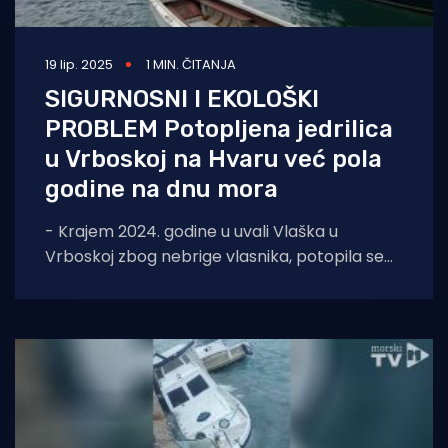
19 lip. 2025
1 MIN. ČITANJA
SIGURNOSNI I EKOLOŠKI
PROBLEM Potopljena jedrilica
u Vrboskoj na Hvaru već pola
godine na dnu mora
- Krajem 2024. godine u uvali Vlaška u
Vrboskoj zbog nebrige vlasnika, potopila se
crvena jedrilica dužine cca 8 metara - piše