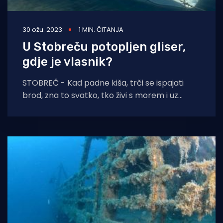
30 ožu. 2023
1 MIN. ČITANJA
U Stobreču potopljen gliser,
gdje je vlasnik?
STOBREČ - Kad padne kiša, trči se ispajati
brod, zna to svatko, tko živi s morem i uz
morem. No, čini