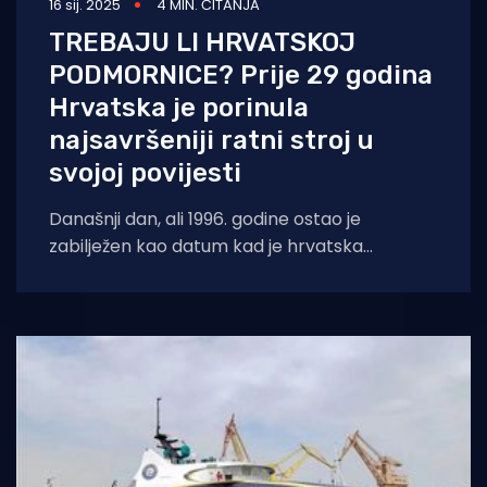
16 sij. 2025
4 MIN. ČITANJA
TREBAJU LI HRVATSKOJ
PODMORNICE? Prije 29 godina
Hrvatska je porinula
najsavršeniji ratni stroj u
svojoj povijesti
Današnji dan, ali 1996. godine ostao je
zabilježen kao datum kad je hrvatska
uspješno napravila najsavršeniji ratni stroj u
svojoj