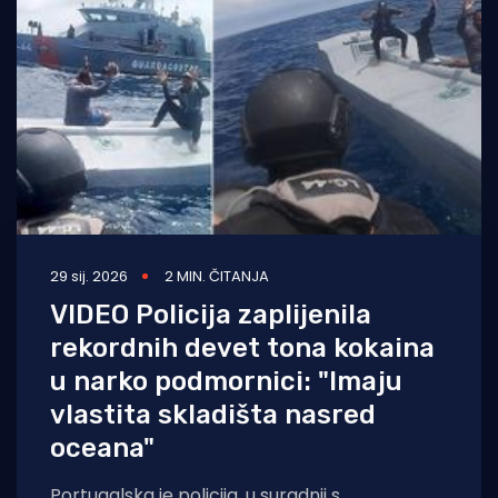
Turizam i nautika
Pomorstvo
Ribolov
Ekologija
Tradicija i kultura
29 sij. 2026
2 MIN. ČITANJA
VIDEO Policija zaplijenila
rekordnih devet tona kokaina
u narko podmornici: "Imaju
vlastita skladišta nasred
oceana"
Portugalska je policija, u suradnji s