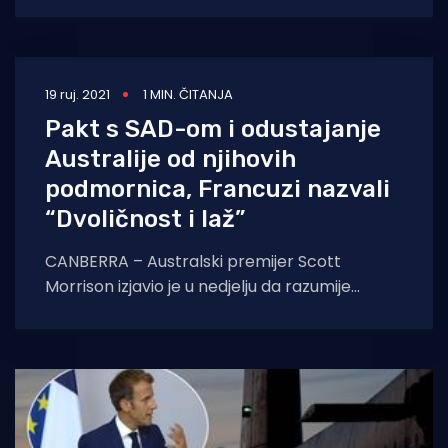
vratiti povjerenje
19 ruj. 2021
1 MIN. ČITANJA
Pakt s SAD-om i odustajanje
Australije od njihovih
podmornica, Francuzi nazvali
“Dvoličnost i laž”
CANBERRA – Australski premijer Scott
Morrison izjavio je u nedjelju da razumije
razočaranje Francuske zbog toga što je
Canberra otkazala ugovor