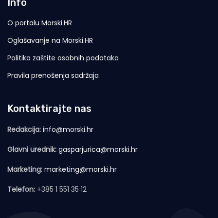
Info
O portalu Morski.HR
Oglašavanje na Morski.HR
Politika zaštite osobnih podataka
Pravila prenošenja sadržaja
Kontaktirajte nas
Redakcija:
info@morski.hr
Glavni urednik:
gasparjurica@morski.hr
Marketing:
marketing@morski.hr
Telefon:
+385 1 551 35 12