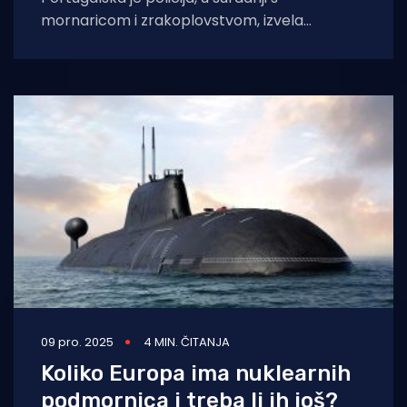
mornaricom i zrakoplovstvom, izvela
povijesnu zapljenu gotovo devet tona kokaina
nakon što su presreli
09 pro. 2025
4 MIN. ČITANJA
Koliko Europa ima nuklearnih
podmornica i treba li ih još?