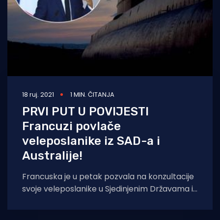
18 ruj. 2021
1 MIN. ČITANJA
PRVI PUT U POVIJESTI
Francuzi povlače
veleposlanike iz SAD-a i
Australije!
Francuska je u petak pozvala na konzultacije
svoje veleposlanike u Sjedinjenim Državama i
Australiji, nakon najave strateškog
partnerstva između Washingtona,