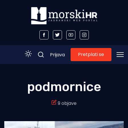
Pretplati se
Prijava
Početna
podmornice
Morski plus
9 objave
Morski TV
Obala
Otoci