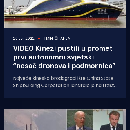
20 svi. 2022
1 MIN. ČITANJA
VIDEO Kinezi pustili u promet
prvi autonomni svjetski
“nosač dronova i podmornica”
Najveće kinesko brodogradilište China State
Shipbuilding Corporation lansiralo je na tržište
istraživački brod, prvi nosač bespilotnih
letjelica na svijetu koji