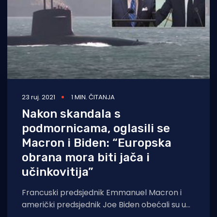
23 ruj. 2021
1 MIN. ČITANJA
Nakon skandala s
podmornicama, oglasili se
Macron i Biden: “Europska
obrana mora biti jača i
učinkovitija”
Francuski predsjednik Emmanuel Macron i
američki predsjednik Joe Biden obećali su u
srijedu tijekom telefonskog poziva da će