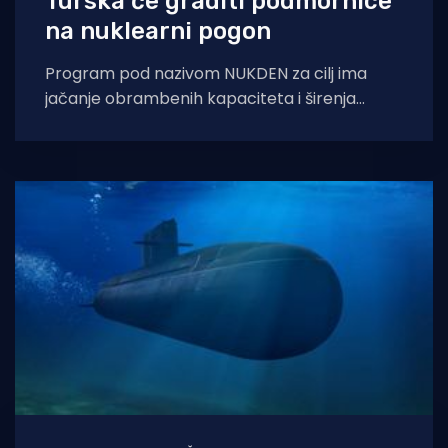
Turska će graditi podmornice
na nuklearni pogon
Program pod nazivom NUKDEN za cilj ima
jačanje obrambenih kapaciteta i širenja
turskog pomorskog prisustva na većim
udaljenostima, piše OVD.