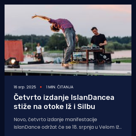
16 srp. 2025
1 MIN. ČITANJA
Četvrto izdanje IslanDancea
stiže na otoke Iž i Silbu
Novo, četvrto izdanje manifestacije
IslanDance održat će se 18. srpnja u Velom Ižu
na otoku Ižu te 2. kolovoza na