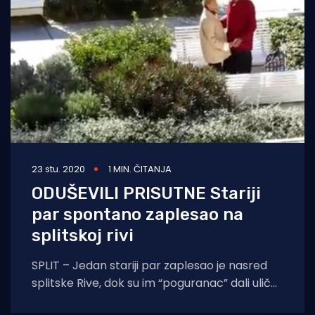
23 stu. 2020
1 MIN. ČITANJA
ODUŠEVILI PRISUTNE Stariji
par spontano zaplesao na
splitskoj rivi
SPLIT – Jedan stariji par zaplesao je nasred
splitske Rive, dok su im “poguranac” dali ulični
svirači koji su notama počastili