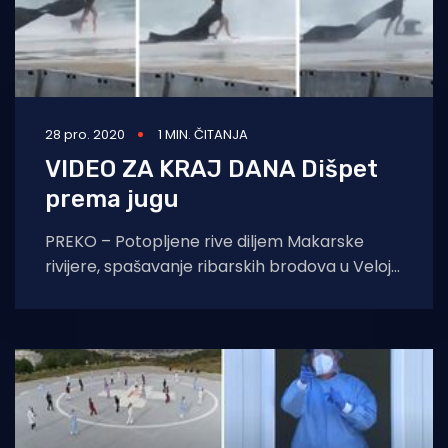
28 pro. 2020
1 MIN. ČITANJA
VIDEO ZA KRAJ DANA Dišpet
prema jugu
PREKO – Potopljene rive diljem Makarske
rivijere, spašavanje ribarskih brodova u Veloj
Luci, potpuno razbijena riva u Dubrovniku,
potonule i oštećene