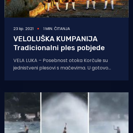
23 lip. 2021
1 MIN. ČITANJA
VELOLUŠKA KUMPANIJA
Tradicionalni ples pobjede
VELA LUKA – Posebnost otoka Korčule su
jednistveni plesovi s mačevima. U gotovo
svakom mjestu na otoku i danas djeluje
viteško