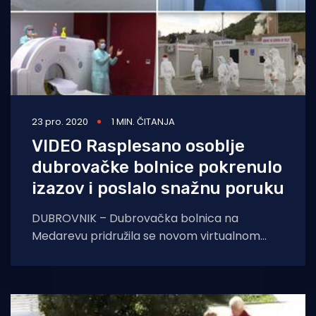
23 pro. 2020
1 MIN. ČITANJA
VIDEO Rasplesano osoblje
dubrovačke bolnice pokrenulo
izazov i poslalo snažnu poruku
DUBROVNIK – Dubrovačka bolnica na
Medarevu pridružila se novom virtualnom
izazovu podrške koji se širi društvenim
mrežama. Osoblje nekoliko svjetskih
zdravstvenih