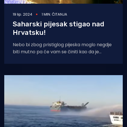
19 lip. 2024
1 MIN. ČITANJA
Saharski pijesak stigao nad
Hrvatsku!
Nebo bi zbog pristiglog pijeska moglo negdje
biti mutno pa će vam se činiti kao da je
oblačno. DHMZ-a