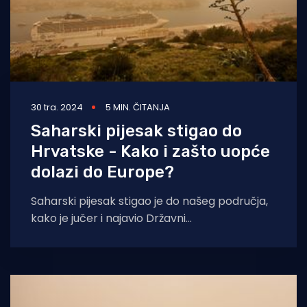
30 tra. 2024
5 MIN. ČITANJA
Saharski pijesak stigao do
Hrvatske - Kako i zašto uopće
dolazi do Europe?
Saharski pijesak stigao je do našeg područja,
kako je jučer i najavio Državni
hidrometeorološki zavod. No, znate li kako i