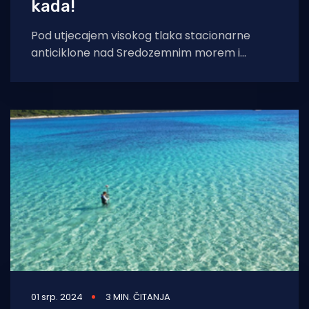
kada!
Pod utjecajem visokog tlaka stacionarne
anticiklone nad Sredozemnim morem i
južnom Europom prevladava vedro stabilno i
suho vrijeme. No, čini
01 srp. 2024
3 MIN. ČITANJA