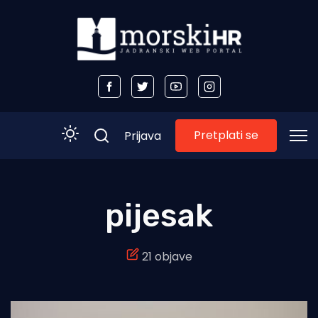
Pretplati se
Prijava
Početna
pijesak
Morski plus
21 objave
Morski TV
Obala
Otoci