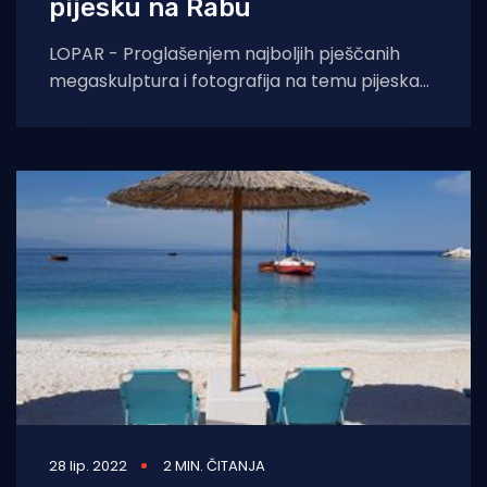
pijesku na Rabu
LOPAR - Proglašenjem najboljih pješčanih
megaskulptura i fotografija na temu pijeska
na Rajskoj plaži, u Loparu na otoku Rabu
završio je
28 lip. 2022
2 MIN. ČITANJA