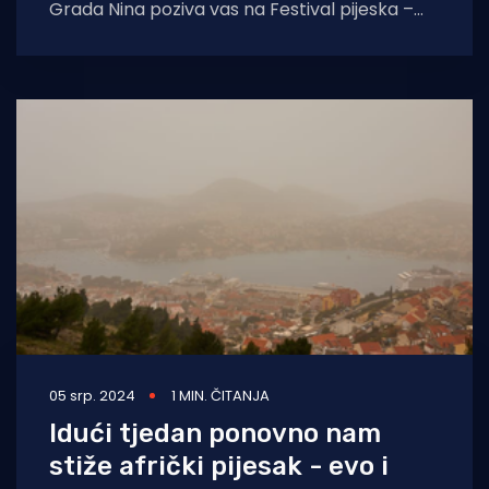
Grada Nina poziva vas na Festival pijeska –
čarolija koja nastaje i nestaje. Uživajte na
pješčanim
05 srp. 2024
1 MIN. ČITANJA
Idući tjedan ponovno nam
stiže afrički pijesak - evo i