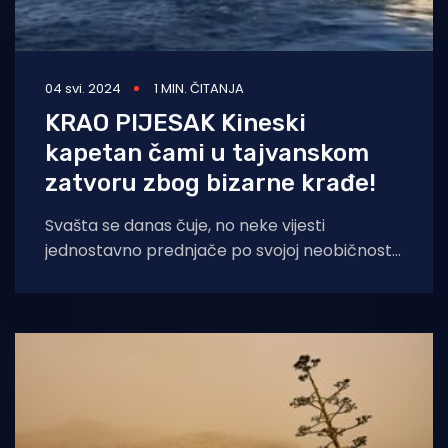
04 svi. 2024
1 MIN. ČITANJA
KRAO PIJESAK Kineski
kapetan čami u tajvanskom
zatvoru zbog bizarne krađe!
Svašta se danas čuje, no neke vijesti
jednostavno prednjače po svojoj neobičnosti.
Jedna od njih je i slučaj kineskog kapetana