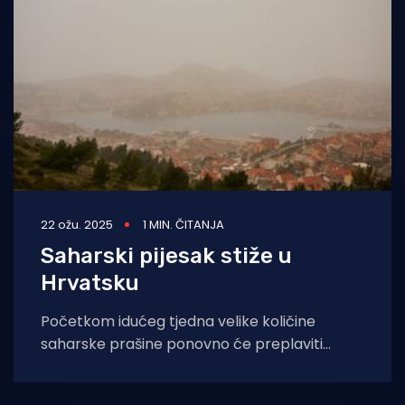
Turizam i nautika
Pomorstvo
Ribolov
Ekologija
Tradicija i kultura
22 ožu. 2025
1 MIN. ČITANJA
Saharski pijesak stiže u
Hrvatsku
Početkom idućeg tjedna velike količine
saharske prašine ponovno će preplaviti
atmosferu i stići će i u Hrvatsku, javlja
Istramet. Sa