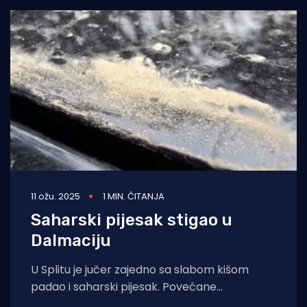
11 ožu. 2025
1 MIN. ČITANJA
Saharski pijesak stigao u
Dalmaciju
U Splitu je jučer zajedno sa slabom kišom
padao i saharski pijesak. Povećane
koncentracije pustinjskog pijeska očekuju se u