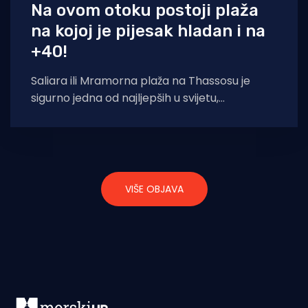
Na ovom otoku postoji plaža
na kojoj je pijesak hladan i na
+40!
Saliara ili Mramorna plaža na Thassosu je
sigurno jedna od najljepših u svijetu,
zahvaljujući mramornim kamenčićima koje je
oblikovalo more.
VIŠE OBJAVA