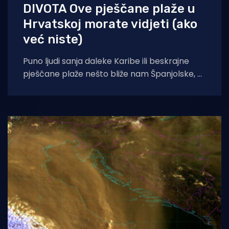
DIVOTA Ove pješčane plaže u
Hrvatskoj morate vidjeti (ako
već niste)
Puno ljudi sanja daleke Karibe ili beskrajne
pješčane plaže nešto bliže nam Španjolske, ali
istina je ta da i mi