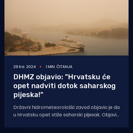
29 tra. 2024
1 MIN. ČITANJA
DHMZ objavio: "Hrvatsku će
opet nadviti dotok saharskog
pijeska!"
Državni hidrometeorološki zavod objavio je da
u Hrvatsku opet stiže saharski pijesak. Objavili
su i satelitsku snimku iz koje se,