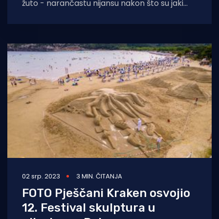
žuto - narančastu nijansu nakon što su jaki
južni vjetrovi donijeli saharski pijesak koji je
02 srp. 2023
3 MIN. ČITANJA
FOTO Pješčani Kraken osvojio
12. Festival skulptura u