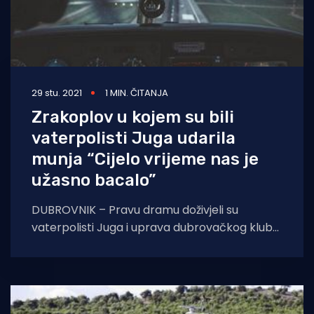
29 stu. 2021
1 MIN. ČITANJA
Zrakoplov u kojem su bili
vaterpolisti Juga udarila
munja “Cijelo vrijeme nas je
užasno bacalo”
DUBROVNIK – Pravu dramu doživjeli su
vaterpolisti Juga i uprava dubrovačkog kluba,
baš kao i putnici koji su se nalazili na