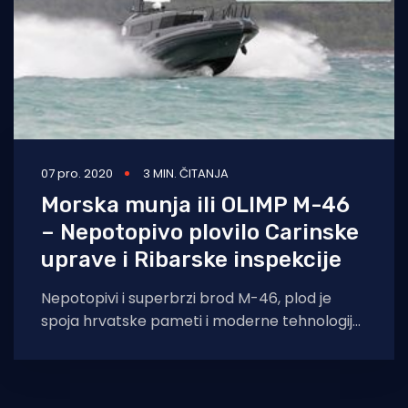
07 pro. 2020
3 MIN. ČITANJA
Morska munja ili OLIMP M-46
– Nepotopivo plovilo Carinske
uprave i Ribarske inspekcije
Nepotopivi i superbrzi brod M-46, plod je
spoja hrvatske pameti i moderne tehnologije
koja je omogućila jeftinu proizvodnju prijeko