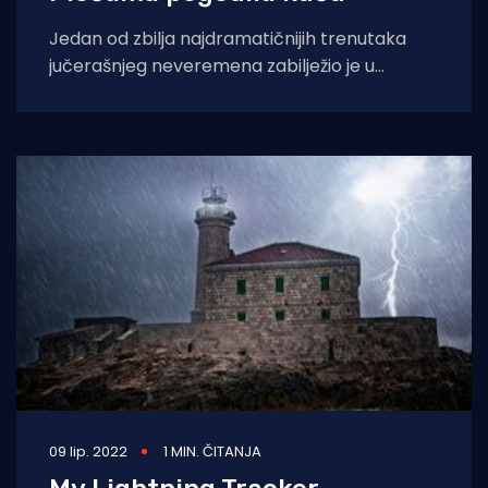
Jedan od zbilja najdramatičnijih trenutaka
jučerašnjeg neveremena zabilježio je u
Pločama član Crometeo tima, ujedno i
strastveni lovac na oluje.
09 lip. 2022
1 MIN. ČITANJA