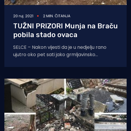
20 ruj. 2021
2 MIN. ČITANJA
TUŽNI PRIZORI Munja na Braču
pobila stado ovaca
SELCE – Nakon vijesti da je u nedjelju rano
ujutro oko pet sati jako grmljavinsko
nevrijeme pogodilo područje općine Selca,
oštetilo