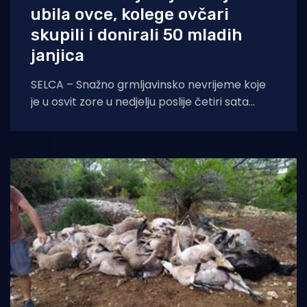
ubila ovce, kolege ovčari
skupili i donirali 50 mladih
janjica
SELCA – Snažno grmljavinsko nevrijeme koje
je u osvit zore u nedjelju poslije četiri sata
pogodilo istočni dio otoka Brača, posebice