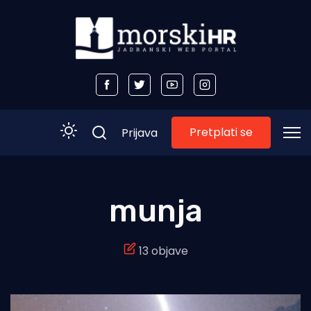
Pretplati se
Prijava
Početna
munja
Morski plus
13 objave
Morski TV
Obala
Otoci