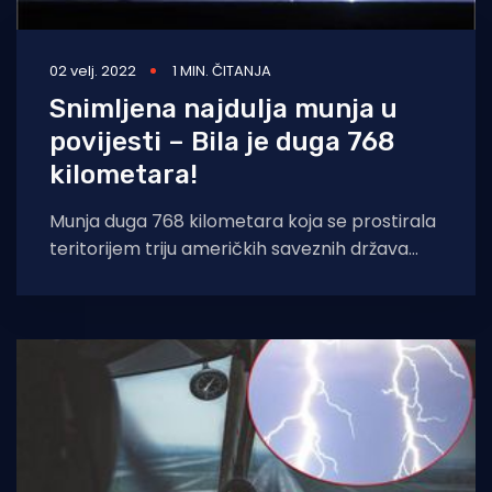
02 velj. 2022
1 MIN. ČITANJA
Snimljena najdulja munja u
povijesti – Bila je duga 768
kilometara!
Munja duga 768 kilometara koja se prostirala
teritorijem triju američkih saveznih država
najduža je u povijesti, objavila je u utorak