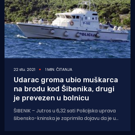
22 stu. 2021
1 MIN. ČITANJA
Udarac groma ubio muškarca
na brodu kod Šibenika, drugi
je prevezen u bolnicu
ŠIBENIK – Jutros u 6,32 sati Policijska uprava
šibensko-kninska je zaprimila dojavu da je u
jednu osobu koja se