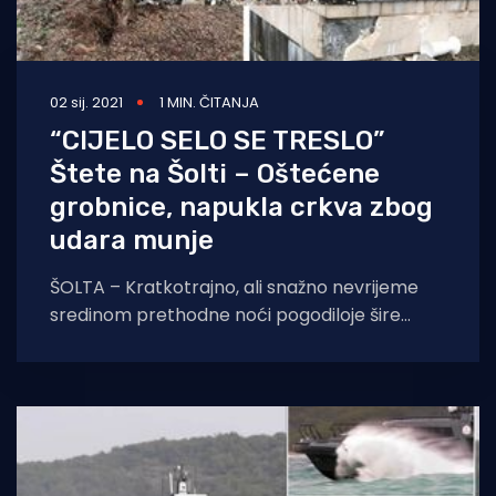
02 sij. 2021
1 MIN. ČITANJA
“CIJELO SELO SE TRESLO”
Štete na Šolti – Oštećene
grobnice, napukla crkva zbog
udara munje
ŠOLTA – Kratkotrajno, ali snažno nevrijeme
sredinom prethodne noći pogodiloje šire
trogirsko područje. Mnogi su upravo sredinom
noći čuli neobične “detonacije”