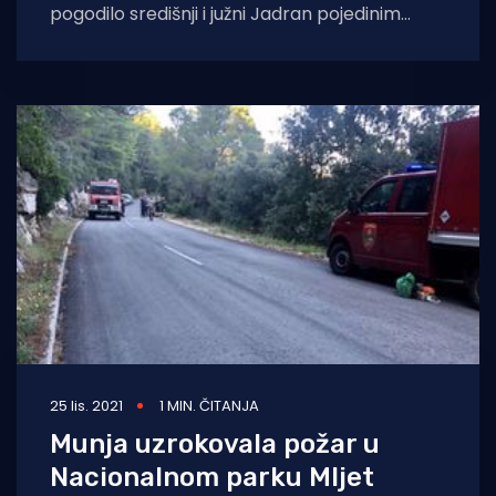
pogodilo središnji i južni Jadran pojedinim
otocima donijelo je ekstremnu količinu kiše,
zbog čega
25 lis. 2021
1 MIN. ČITANJA
Munja uzrokovala požar u
Nacionalnom parku Mljet