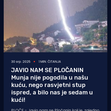
Turizam i nautika
Pomorstvo
Ribolov
Ekologija
Tradicija i kultura
30 srp. 2025
1 MIN. ČITANJA
JAVIO NAM SE PLOČANIN
Munja nije pogodila u našu
kuću, nego rasvjetni stup
ispred, a bilo nas je sedam u
kući!
PLOČE - Javio nam se Pločanin koji je, zajedno