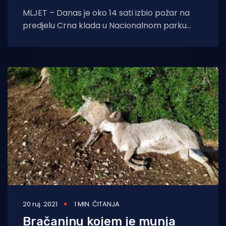
MLJET – Danas je oko 14 sati izbio požar na
predjelu Crna klada u Nacionalnom parku
Mljet. Uzrok je udar munje,
20 ruj. 2021
1 MIN. ČITANJA
Bračaninu kojem je munja