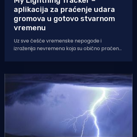
My Lightning Tracker –
aplikacija za praćenje udara
gromova u gotovo stvarnom
vremenu
Uz sve češće vremenske nepogode i
izraženija nevremena koja su obično praćena
grmljavinom, ovo je aplikacija koja počinje
dobivati na