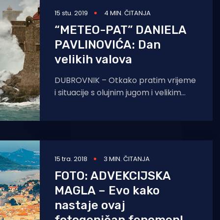
15 stu. 2019
4 MIN. ČITANJA
“METEO-PAT” DANIELA
PAVLINOVIĆA: Dan
velikih valova
DUBROVNIK – Otkako pratim vrijeme
i situacije s olujnim jugom i velikim
valovima, ništa mi u sjećanju nije
ostalo urezano kao
15 tra. 2018
3 MIN. ČITANJA
FOTO: ADVEKCIJSKA
MAGLA – Evo kako
nastaje ovaj