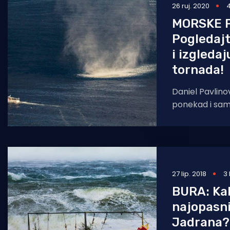
26 ruj. 2020
4
MORSKE P
Pogledajt
i izgleda
tornada!
Daniel Pavlinov
ponekad i sam 
meteorološki fo
čeka zimu, a z
27 lip. 2018
3
BURA: Ka
najopasni
Jadrana?