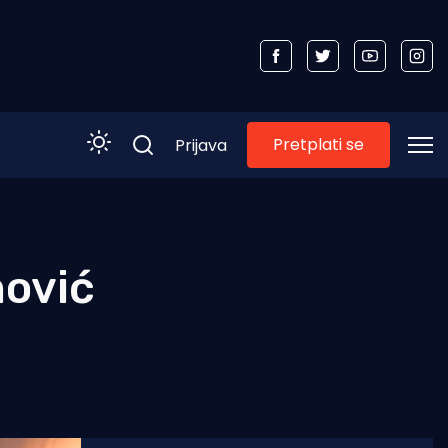
Pretplati se
Prijava
nović