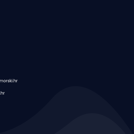
orski.hr
.hr