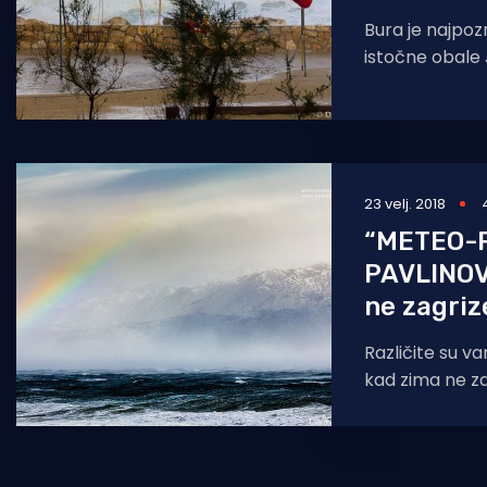
Bura je najpozna
istočne obale J
prevladavajuće
puhanje mahovito. 
katabatički
23 velj. 2018
“METEO-P
PAVLINOV
ne zagriz
Različite su va
kad zima ne z
kad zima ne ur
neki ovu