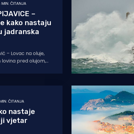
 MIN. ČITANJA
IJAVICE –
e kako nastaju
ju jadranska
ić – Lovac na oluje,
lovina pred olujom,
tograf koji ljeti jedva
imi
 MIN. ČITANJA
ko nastaje
ji vjetar