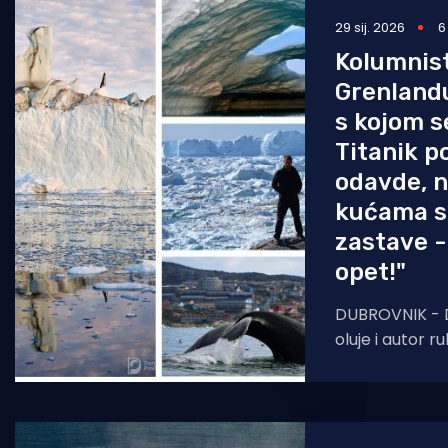
29 sij. 2026
6
Pomorstvo
Kolumnis
Ribolov
Grenlandu
Ekologija
s kojom s
Titanik p
Tradicija i kultura
odavde, 
kućama s
zastave -
opet!"
DUBROVNIK - 
oluje i autor 
Morskom HR, Da
dva puta bio 