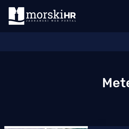
Početna
Morski plus
Mete
Morski TV
Obala
Otoci
Turizam i nautika