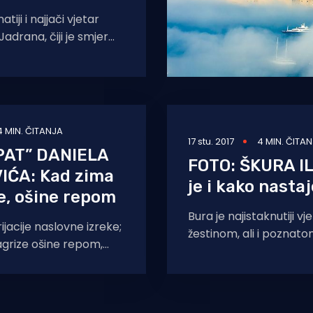
tiji i najjači vjetar
adrana, čiji je smjer
 sjeveroistočni, a
Bura je
4 MIN. ČITANJA
17 stu. 2017
4 MIN. ČITA
AT” DANIELA
FOTO: ŠKURA IL
IĆA: Kad zima
je i kako nasta
e, ošine repom
Bura je najistaknutiji v
rijacije naslovne izreke;
žestinom, ali i poznat
agrize ošine repom,
ani ošine repom, a