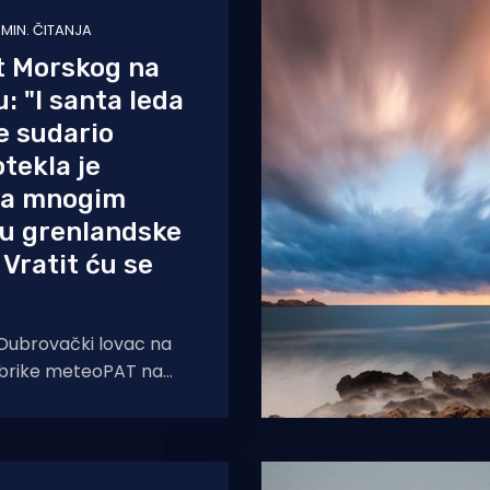
 MIN. ČITANJA
t Morskog na
: "I santa leda
e sudario
otekla je
na mnogim
u grenlandske
 Vratit ću se
Dubrovački lovac na
rubrike meteoPAT na
niel Pavlinović već je
na