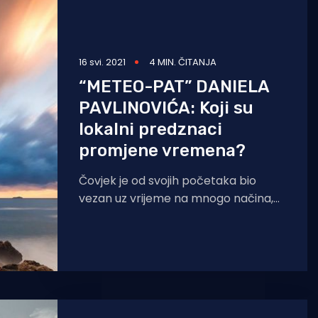
16 svi. 2021
4 MIN. ČITANJA
“METEO-PAT” DANIELA
PAVLINOVIĆA: Koji su
lokalni predznaci
promjene vremena?
Čovjek je od svojih početaka bio
vezan uz vrijeme na mnogo načina,
jer su gotovo sve njegove aktivnosti
više ili