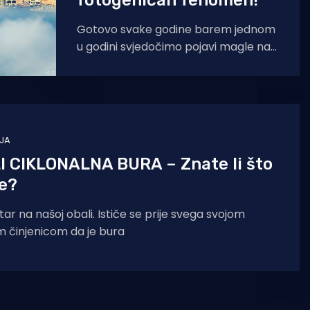
fotogeničan fenomen!
Gotovo svake godine barem jednom
u godini svjedočimo pojavi magle na
Jadranu, koja katkad bude vrlo gusta.
Po datumima pojavljivanja
NJA
I CIKLONALNA BURA – Znate li što
je?
jetar na našoj obali. Ističe se prije svega svojom
om činjenicom da je bura