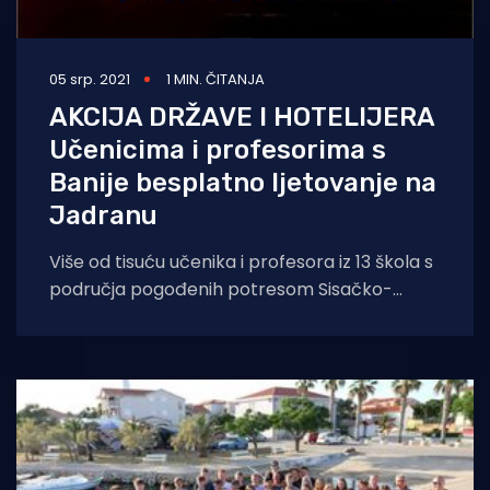
05 srp. 2021
1 MIN. ČITANJA
AKCIJA DRŽAVE I HOTELIJERA
Učenicima i profesorima s
Banije besplatno ljetovanje na
Jadranu
Više od tisuću učenika i profesora iz 13 škola s
područja pogođenih potresom Sisačko-
moslavačke županije ovog će ljeta besplatno