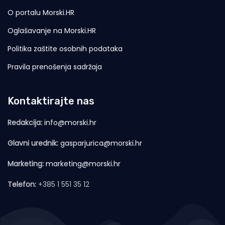
O portalu Morski.HR
Oglašavanje na Morski.HR
Politika zaštite osobnih podataka
Pravila prenošenja sadržaja
Kontaktirajte nas
Redakcija:
info@morski.hr
Glavni urednik:
gasparjurica@morski.hr
Marketing:
marketing@morski.hr
Telefon:
+385 1 551 35 12