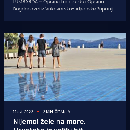
LUMBARDA – Općina Lumbarda i Općina
Bogdanovci iz Vukovarsko-srijemske županije
potpisale su povelju prijateljstva koja, kao
jedan od ciljeva, ima
19 svi. 2022
2 MIN. ČITANJA
Nijemci žele na more,