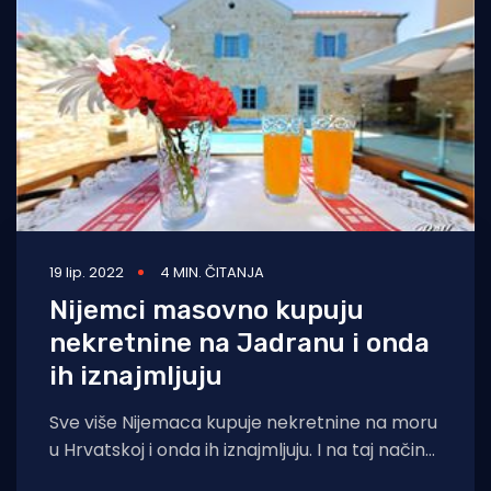
Turizam i nautika
Pomorstvo
Ribolov
Ekologija
Tradicija i kultura
19 lip. 2022
4 MIN. ČITANJA
Nijemci masovno kupuju
nekretnine na Jadranu i onda
ih iznajmljuju
Sve više Nijemaca kupuje nekretnine na moru
u Hrvatskoj i onda ih iznajmljuju. I na taj način
vraćaju uloženi novac.