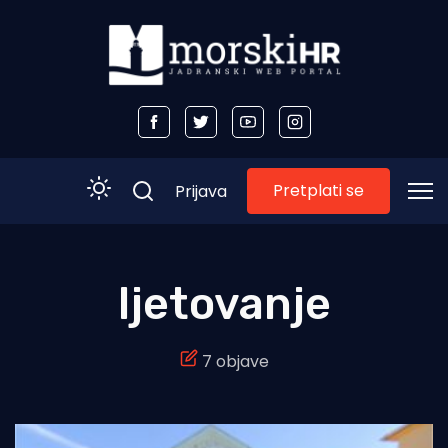
Pretplati se
Prijava
Početna
ljetovanje
Morski plus
7 objave
Morski TV
Obala
Otoci