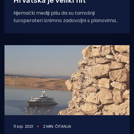
Hrvatska je veliki hit
Njemački mediji pišu da su tamošnji
turoperateri iznimno zadovoljni s planovima
Nijemaca za ljetovanje. Neki najavljuju da će
konačne brojke
11 srp. 2021
2 MIN. ČITANJA