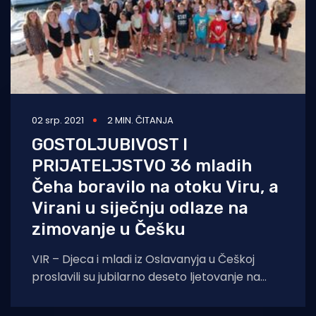
02 srp. 2021
2 MIN. ČITANJA
GOSTOLJUBIVOST I
PRIJATELJSTVO 36 mladih
Čeha boravilo na otoku Viru, a
Virani u siječnju odlaze na
zimovanje u Češku
VIR – Djeca i mladi iz Oslavanyja u Češkoj
proslavili su jubilarno deseto ljetovanje na
otoku Viru. Mestó Oslavany i Općina