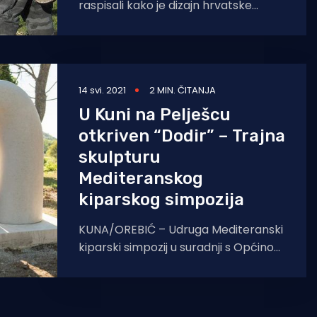
raspisali kako je dizajn hrvatske
kovanice od 1 eura zapravo plagijat
škotskog autora Iaina
14 svi. 2021
2 MIN. ČITANJA
U Kuni na Pelješcu
otkriven “Dodir” – Trajna
skulpturu
Mediteranskog
kiparskog simpozija
KUNA/OREBIĆ – Udruga Mediteranski
kiparski simpozij u suradnji s Općinom
Orebić predstavila je skulpturu Dodir
autora Emila Bobanovića Ćolića
nastalu