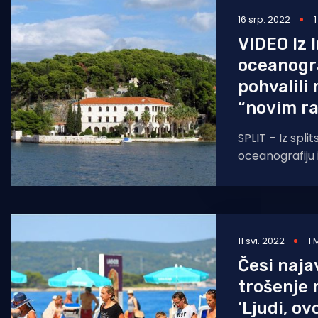
16 srp. 2022
Pomorstvo
VIDEO Iz 
Ribolov
oceanogra
Ekologija
pohvalili
“novim r
Tradicija i kultura
SPLIT – Iz spli
oceanografiju i
se “novim kolegom”. Simbol
u godini odlas
11 svi. 2022
1 
Česi naja
trošenje 
‘Ljudi, ov