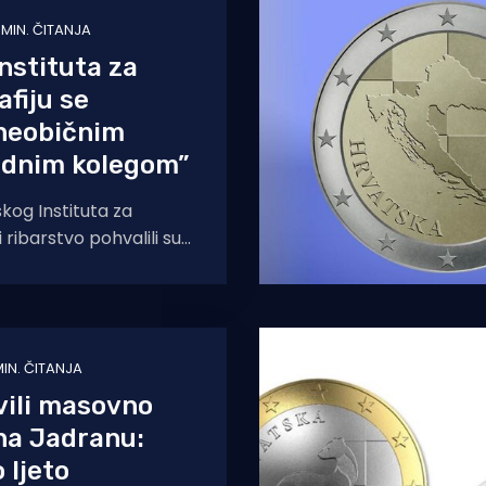
1 MIN. ČITANJA
Instituta za
fiju se
 neobičnim
adnim kolegom”
tskog Instituta za
 ribarstvo pohvalili su
ično ili ne,
ka valute
MIN. ČITANJA
vili masovno
na Jadranu:
o ljeto