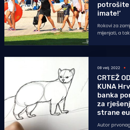
potrošite
imate!‘
Rokovi za zamj
mijenjati, a tak
iznosi naknada
08 velj. 2022
CRTEŽ OD
KUNA Hrv
banka pon
za rješen
strane e
Autor prvonag