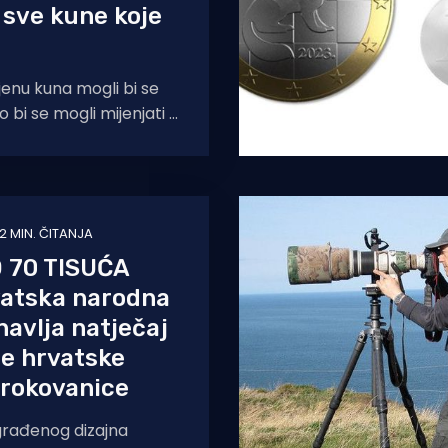
 sve kune koje
enu kuna mogli bi se
o bi se mogli mijenjati i
 – kazao je za
2 MIN. ČITANJA
 70 TISUĆA
atska narodna
avlja natječaj
je hrvatske
urokovanice
rađenog dizajna