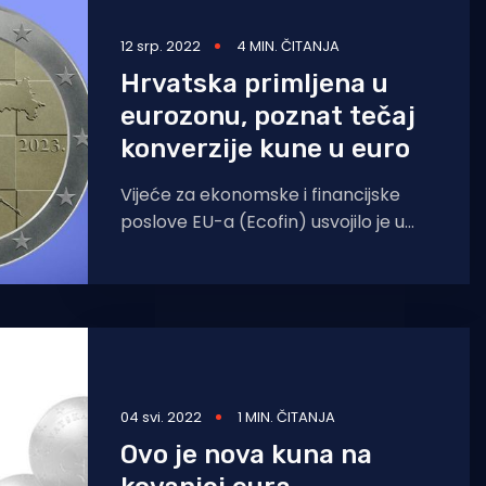
12 srp. 2022
4 MIN. ČITANJA
Hrvatska primljena u
eurozonu, poznat tečaj
konverzije kune u euro
Vijeće za ekonomske i financijske
poslove EU-a (Ecofin) usvojilo je u
utorak tri konačna pravna akta koja
su potrebna
04 svi. 2022
1 MIN. ČITANJA
Ovo je nova kuna na