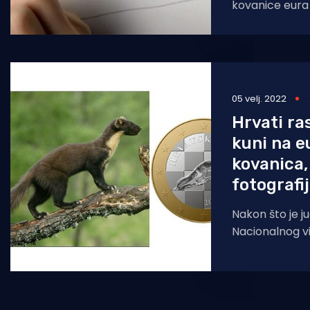
kovanice eura
Pranjković, pov
nakon napisa u
05 velj. 2022
Hrvati ra
kuni na e
kovanica, 
fotografi
Nakon što je ju
Nacionalnog v
predsjednik Vl
predstavio jav