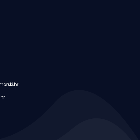
orski.hr
.hr