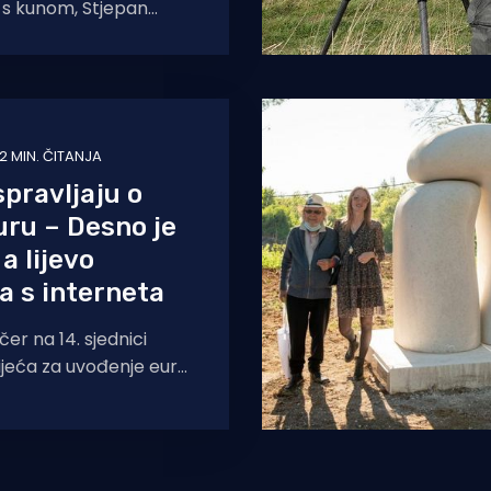
 s kunom, Stjepan
ukao je svoj dizajn
 medijima da je za
2 MIN. ČITANJA
spravljaju o
uru – Desno je
a lijevo
ja s interneta
čer na 14. sjednici
ijeća za uvođenje eura
ade Andrej Plenković
nosti odabrane dizajne