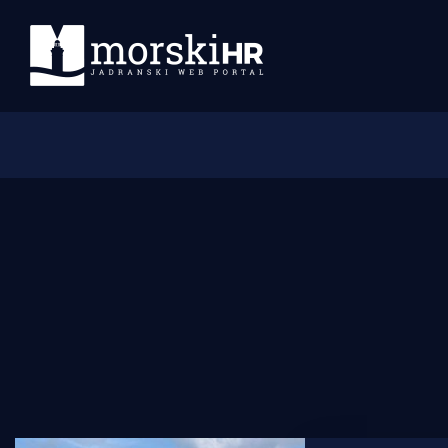
Početna
Morski plus
Morski TV
Obala
Otoci
Turizam i nautika