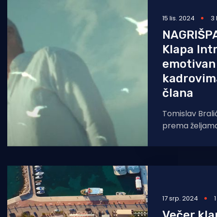
15 lis. 2024
3
NAGRIŠP
Klapa Int
emotivan 
kadrovim
člana
Tomislav Bralić
prema željama 
spot za pjesm
Spot i pjesma 
17 srp. 2024
Večer kla