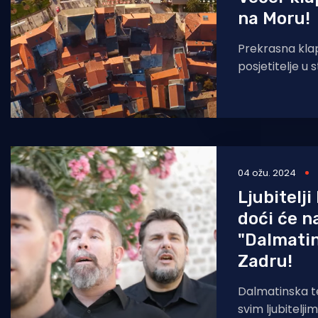
na Moru!
Prekrasna kla
posjetitelje u 
Biograda na Mo
večeras
04 ožu. 2024
Ljubitelj
doći će n
"Dalmatin
Zadru!
Dalmatinska t
svim ljubitelji