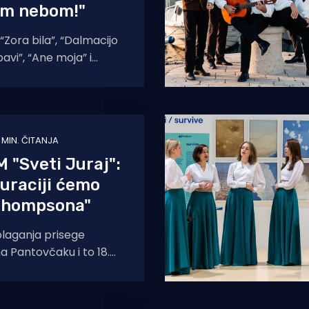
im nebom!"
Zora bila”, “Dalmacijo
bavi”, “Ane moja” i
ala” baš je šibenska
 prvima
1 MIN. ČITANJA
 "Sveti Juraj":
uraciji ćemo
 Thompsona"
laganja prisege
na Pantovčaku i to 18.
u će izvoditi klapa
e mornarice