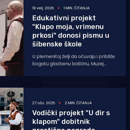
19 velj. 2026
1 MIN. ČITANJA
Edukativni projekt
"Klapo moja, vrimenu
prkosi" donosi pismu u
šibenske škole
U plemenitoj želji da očuvaju i približe
bogatu glazbenu baštinu, Muzej
grada Šibenika i Klapa Sebenico
pokrenuli su edukativni projekt
27 ožu. 2025
2 MIN. ČITANJA
Vodički projekt "U đir s
klapom" dobitnik