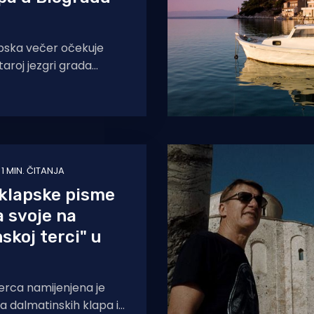
pska večer očekuje
staroj jezgri grada
ru i to upravo
! S početkom u 21:
1 MIN. ČITANJA
i klapske pisme
a svoje na
skoj terci" u
erca namijenjena je
ma dalmatinskih klapa i