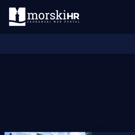
Početna
Morski plus
Morski TV
Obala
Otoci
Turizam i nautika