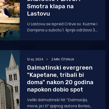
Smotra klapa na
Lastovu
U Lastovu se ispred Crkve sv. Kuzme i
Damjana u subotu 1. lipnja održava 3.
smotra klapa "Tamo na
12 sij. 2024
2 MIN. ČITANJA
Dalmatinski evergreen
"Kapetane, tribali bi
doma" nakon 20 godina
napokon dobio spot
Veliki dalmatinski hit “Dalmacija,
more, ja i ti” sjajnog autora Borisa