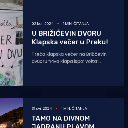
02 kol. 2024
1 MIN. ČITANJA
U BRIŽIĆEVIN DVORU
Klapska večer u Preku!
Treća klapska večer na Brižićevin
dvuoru “Piva klapa ispo’ volta”
obilježit će 40 godina osnutka Klape
Lavandiere iz Preka. Na
31 svi. 2024
1 MIN. ČITANJA
TAMO NA DIVNOM
JADRANU PLAVOM