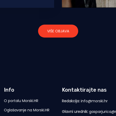
anja, a na rasporedu je
. Na sceni
VIŠE OBJAVA
Info
Kontaktirajte nas
O portalu Morski.HR
Redakcija:
info@morski.hr
Oglašavanje na Morski.HR
Glavni urednik:
gasparjurica@m