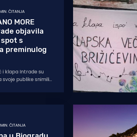
 MIN. ČITANJA
ANO MORE
rade objavila
spot s
a preminulog
 i klapa Intrade su
svoje publike snimili
o Nagrišpano more.
"
1 MIN. ČITANJA
pa u Biogradu