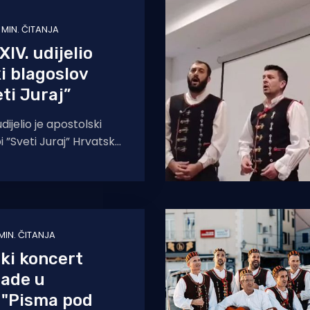
1 MIN. ČITANJA
IV. udijelio
i blagoslov
eti Juraj”
dijelio je apostolski
i ”Sveti Juraj” Hrvatske
ce u povodu 25.
zina utemeljenja.
 MIN. ČITANJA
čki koncert
rade u
 "Pisma pod