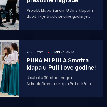
prestižne nagrade
Projekt klape Bunari "U đir s klapom"
dobitnik je tradicionalne godišnje
nacionalne nagrade Simply the Best
u kategoriji
26 stu. 2024
1 MIN. ČITANJA
PUNA MI PULA Smotra
klapa u Puli i ove godine!
U subotu 30. studenoga u
Arheološkom muzeju u Puli održat će
se 18. smotra klapa "Puna mi Pula"