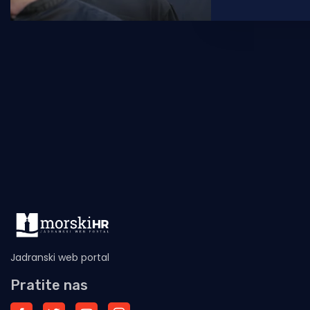
a capella pjev
23. ožujka
Jadranski web portal
Pratite nas