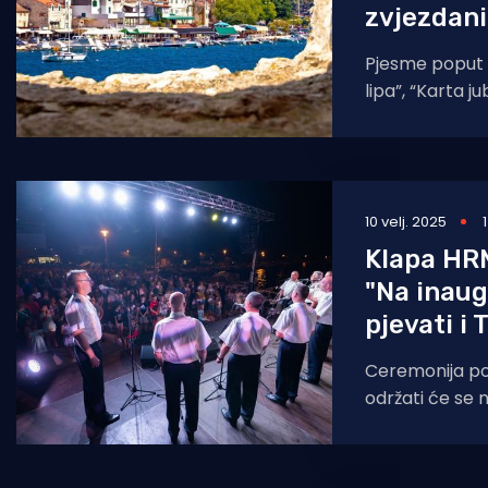
zvjezdan
Pjesme poput “
lipa”, “Karta ju
“Kuća kraj fer
publika među
10 velj. 2025
Klapa HRM
"Na inaug
pjevati i
Ceremonija po
održati će se 
veljače, a himn
Hrvatske ratn