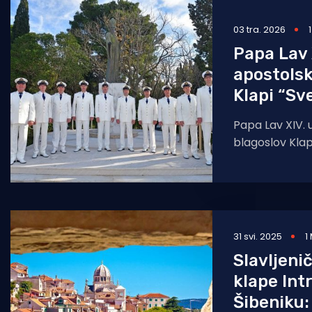
Pomorstvo
03 tra. 2026
Ribolov
Papa Lav X
apostolsk
Ekologija
Klapi “Sv
Tradicija i kultura
Papa Lav XIV. u
blagoslov Klap
ratne mornari
obljetnice nje
Blagoslov
31 svi. 2025
1
Slavljeni
klape Int
Šibeniku: