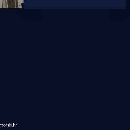
Oštrića nedavno je dobio spot, a na
red je
orski.hr