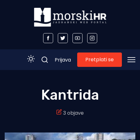
Pretplati se
Prijava
Početna
Kantrida
Morski plus
3 objave
Morski TV
Obala
Otoci