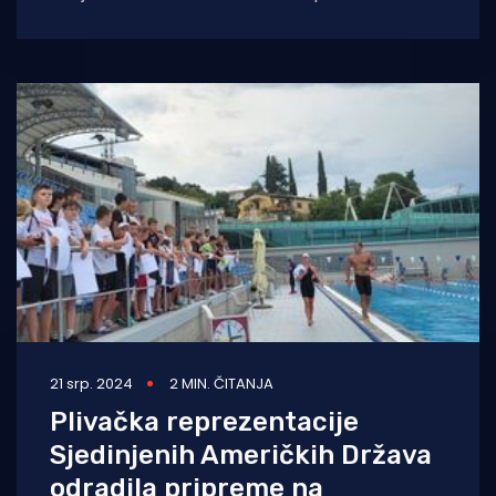
neboderima uz more i otimanju, kako kažu,
javnog
21 srp. 2024
2 MIN. ČITANJA
Plivačka reprezentacije
Sjedinjenih Američkih Država
odradila pripreme na