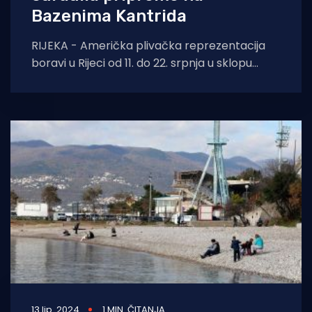
Bazenima Kantrida
RIJEKA - Američka plivačka reprezentacija
boravi u Rijeci od 11. do 22. srpnja u sklopu
priprema za Olimpijske igre u Parizu,
13 lip. 2024
1 MIN. ČITANJA