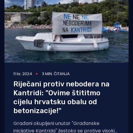
Turizam i nautika
Pomorstvo
Ribolov
Ekologija
Tradicija i kultura
11 lis. 2024
3 MIN. ČITANJA
Riječani protiv nebodera na
Kantridi: "Ovime štititmo
cijelu hrvatsku obalu od
betonizacije!"
Građani okupljeni unutar "Građanske
inicijative Kantrida" žestoko se protive visokim