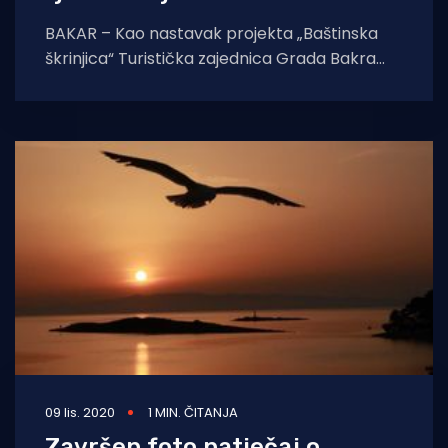
BAKAR – Kao nastavak projekta „Baštinska
škrinjica“ Turistička zajednica Grada Bakra
došla je na ideju da ove veljače na svojoj
facebook
09 lis. 2020
1 MIN. ČITANJA
Završen foto natječaj o