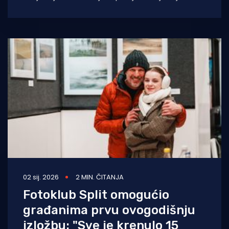
organizira Hrvatska zajednica županija, s
ciljem promocije ljepota
02 sij. 2026
2 MIN. ČITANJA
Fotoklub Split omogućio
građanima prvu ovogodišnju
izložbu: "Sve je krenulo 15