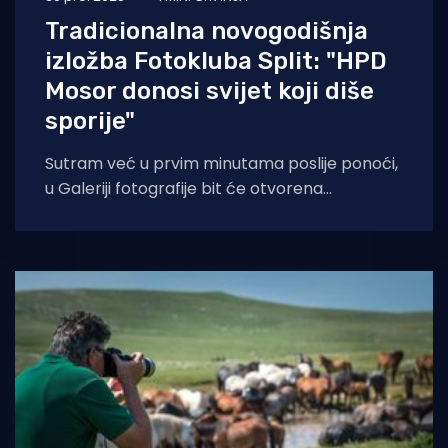
Tradicionalna novogodišnja
izložba Fotokluba Split: "HPD
Mosor donosi svijet koji diše
sporije"
Sutram već u prvim minutama poslije ponoći,
u Galeriji fotografije bit će otvorena
novogodišnja izložba Fotoklub Split. Ulazak u
novu