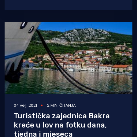
organizira foto natječaj. Kategorije po kojima
će se ocjenjivati najbolje
04 velj. 2021
2 MIN. ČITANJA
Turistička zajednica Bakra
kreće u lov na fotku dana,
tjedna i mjeseca