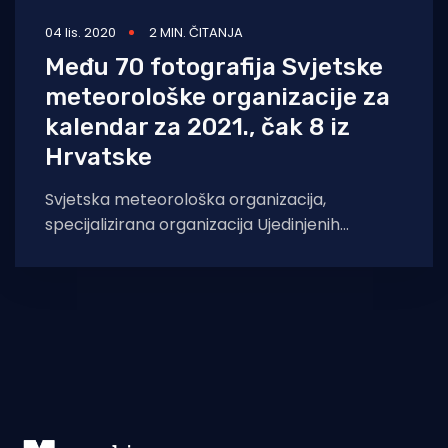
04 lis. 2020
2 MIN. ČITANJA
Među 70 fotografija Svjetske
meteorološke organizacije za
kalendar za 2021., čak 8 iz
Hrvatske
Svjetska meteorološka organizacija,
specijalizirana organizacija Ujedinjenih
naroda, i ove godine otvara glasovanje za
fotografije koje će ući u kalendar za