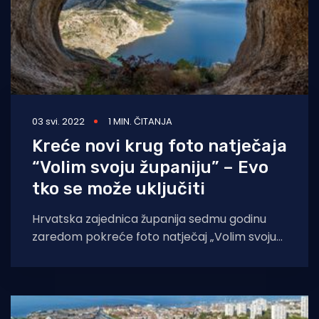
03 svi. 2022
1 MIN. ČITANJA
Kreće novi krug foto natječaja
“Volim svoju županiju” – Evo
tko se može uključiti
Hrvatska zajednica županija sedmu godinu
zaredom pokreće foto natječaj „Volim svoju
županiju“ kojemu je cilj promocija posebnosti
hrvatskih županija. Svi