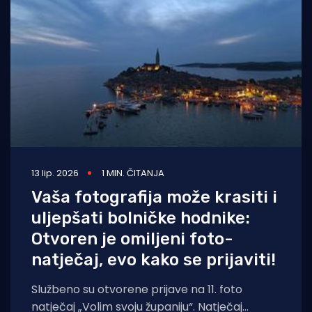
Turizam i nautika
Pomorstvo
Ribolov
Ekologija
Tradicija i kultura
13 lip. 2026
1 MIN. ČITANJA
Vaša fotografija može krasiti i
uljepšati bolničke hodnike:
Otvoren je omiljeni foto-
natječaj, evo kako se prijaviti!
Službeno su otvorene prijave na 11. foto
natječaj „Volim svoju županiju“. Natječaj