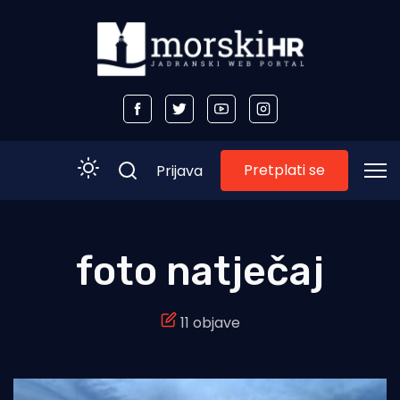
Pretplati se
Prijava
Početna
foto natječaj
Morski plus
11 objave
Morski TV
Obala
Otoci