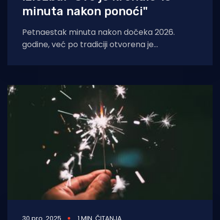
minuta nakon ponoći"
Petnaestak minuta nakon dočeka 2026.
godine, već po tradiciji otvorena je
novogodišnja izložba u Galeriji fotografije
Fotokluba Split kao prvi
30 pro. 2025
1 MIN. ČITANJA