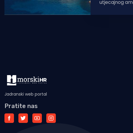
utjecajnog am
Forbes, Dubrov
najboljih europ
život, posao i
Jadranski web portal
Pratite nas