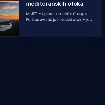
mediteranskih otoka
MLJET – Ugledni američki časopis
Forbes uvrstio je hrvatski otok Mljet
među top 5 neotkrivenih
mediteranskih otoka za putnike koji
vole