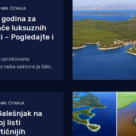
 MIN. ČITANJA
 godina za
ače luksuznih
i – Pogledajte i
a uzrokovana
 neke sektore je bila
 je prilično uzdrmala,
riju je nenadano vinula
 MIN. ČITANJA
 Galešnjak na
j listi
ičnijih