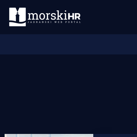
Početna
Morski plus
Morski TV
Obala
Otoci
Turizam i nautika