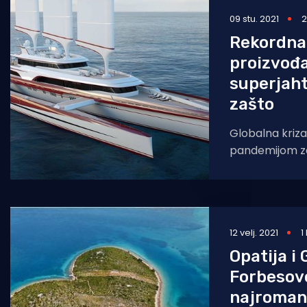
09 stu. 2021
2
Pomorstvo
Rekordna
Ribolov
proizvođ
Ekologija
superjaht
zašto
Tradicija i kultura
Globalna kriz
pandemijom za
pogubna, druge
a jednu indust
12 velj. 2021
1
Opatija i
Forbesovo
najromant