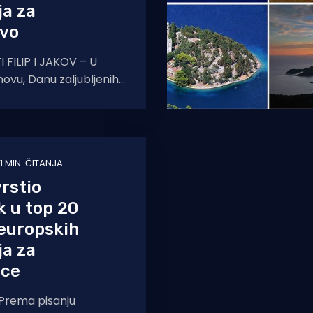
ja za
ovo
 FILIP I JAKOV – U
ovu, Danu zaljubljenih,
ički časopis Forbes
u 16 najromantičnijih
1 MIN. ČITANJA
rstio
 u top 20
 europskih
ja za
nce
Prema pisanju