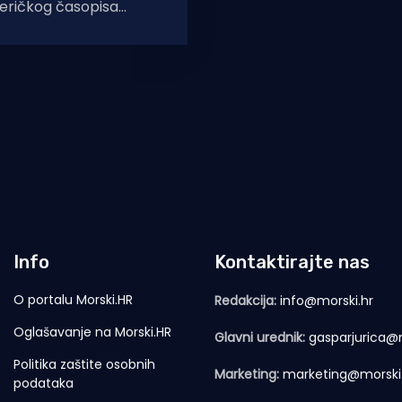
eričkog časopisa
nik je uvršten u top 20
skih destinacija za
Info
Kontaktirajte nas
O portalu Morski.HR
Redakcija:
info@morski.hr
Oglašavanje na Morski.HR
Glavni urednik:
gasparjurica@m
Politika zaštite osobnih
Marketing:
marketing@morski
podataka