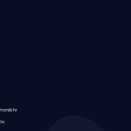
orski.hr
.hr