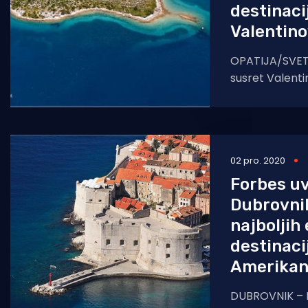
destinaci
Valentin
OPATIJA/SVETI
susret Valentin
utjecajni amer
objavio je list
destinacija
02 pro. 2020
Forbes uv
Dubrovnik
najboljih
destinaci
Amerika
DUBROVNIK – 