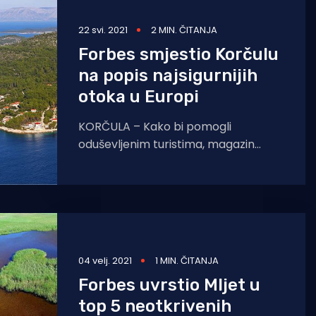
22 svi. 2021
2 MIN. ČITANJA
Forbes smjestio Korčulu
na popis najsigurnijih
otoka u Europi
KORČULA – Kako bi pomogli
oduševljenim turistima, magazin
Forbes je objavio popis “Najsigurnijih
otoka u Europi za rajski odmor koji
kombinira
04 velj. 2021
1 MIN. ČITANJA
Forbes uvrstio Mljet u
top 5 neotkrivenih