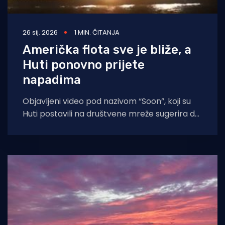
26 sij. 2026
1 MIN. ČITANJA
Američka flota sve je bliže, a
Huti ponovno prijete
napadima
Objavljeni video pod nazivom “Soon”, koji su
Huti postavili na društvene mreže sugerira da
bi se napadi na komercijalnu plovidbu