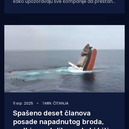
kako upozoravaju sve kompanije da prestanu
poslovati s izraelskim lukama, inače.... Huti su
pozvali sve
11 srp. 2025
1 MIN. ČITANJA
Spašeno deset članova
posade napadnutog broda,