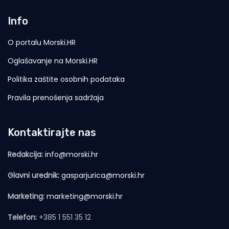
Info
O portalu Morski.HR
Oglašavanje na Morski.HR
Politika zaštite osobnih podataka
Pravila prenošenja sadržaja
Kontaktirajte nas
Redakcija:
info@morski.hr
Glavni urednik:
gasparjurica@morski.hr
Marketing:
marketing@morski.hr
Telefon:
+385 1 551 35 12