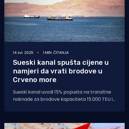
14 svi. 2025
1 MIN. ČITANJA
Sueski kanal spušta cijene u
namjeri da vrati brodove u
Crveno more
Sueski kanal uvodi 15% popusta na tranzitne
naknade za brodove kapaciteta 15.000 TEU i
više. Ova mjera vrijedit će