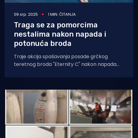
09 srp. 2025
1 MIN. ČITANJA
Traga se za pomorcima
nestalima nakon napada i
potonuća broda
Traje akcija spašavanja posade grčkog
teretnog broda "Eternity C" nakon napada
Hutista koji su ubili najmanje četvoricu
mornara,