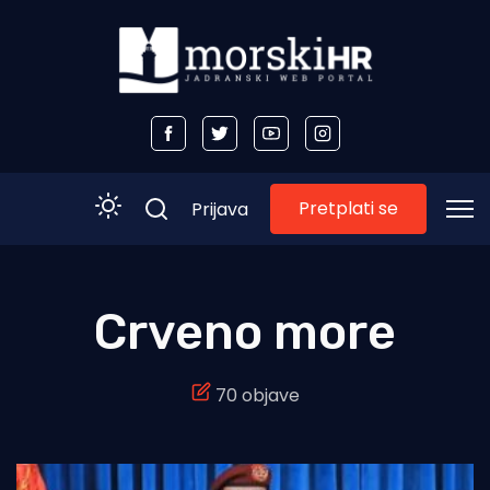
Pretplati se
Prijava
Početna
Crveno more
Morski plus
70 objave
Morski TV
Obala
Otoci