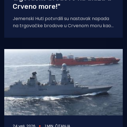
Crveno more!"
Jemenski Huti potvrdili su nastavak napada
na trgovačke brodove u Crvenom moru kao
odgovor na zajedničke vojne operacije SAD-a
24 velj. 2026
1 MIN. ČITANJA