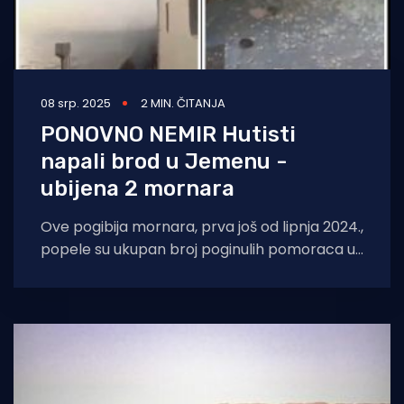
08 srp. 2025
2 MIN. ČITANJA
PONOVNO NEMIR Hutisti
napali brod u Jemenu -
ubijena 2 mornara
Ove pogibija mornara, prva još od lipnja 2024.,
popele su ukupan broj poginulih pomoraca u
napadima na brodove u Crvenom