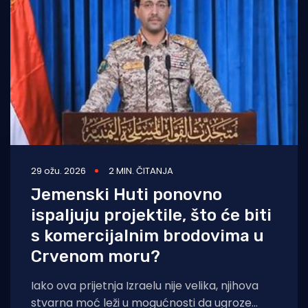
Turizam i nautika
Pomorstvo
Ribolov
Ekologija
Tradicija i kultura
29 ožu. 2026
2 MIN. ČITANJA
Jemenski Huti ponovno
ispaljuju projektile, što će biti
s komercijalnim brodovima u
Crvenom moru?
Iako ova prijetnja Izraelu nije velika, njihova
stvarna moć leži u mogućnosti da ugroze