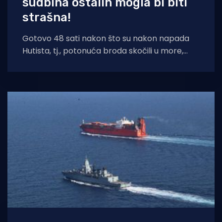
sudbina ostalih mogla bi biti
strašna!
Gotovo 48 sati nakon što su nakon napada
Hutista, tj., potonuća broda skočili u more,
spašena su tri filipinska pomorca