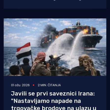
ključnu pomorsku rutu u Crvenom moru,
01 ožu. 2026
2 MIN. ČITANJA
Javili se prvi saveznici Irana:
"Nastavljamo napade na
trgovačke brodove na ulazu u