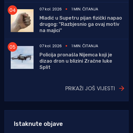
07 kol. 2026
1 MIN. ČITANJA
Mladić u Supetru pijan fizički napao
drugog: "Razbjesnio ga ovaj motiv
na majici"
07 kol. 2026
1 MIN. ČITANJA
Policija pronašla Nijemca koji je
dizao dron u blizini Zračne luke
Split
PRIKAŽI JOŠ VIJESTI
Istaknute objave