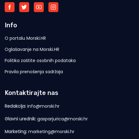
Info
O portalu Morski.HR
Oglašavanje na Morski.HR
Politika zaštite osobnih podataka
Pravila prenošenja sadržaja
Kontaktirajte nas
Redakcija:
info@morski.hr
Glavni urednik:
gasparjurica@morski.hr
Marketing:
marketing@morski.hr