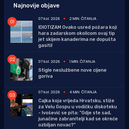
Najnovije objave
07 kol. 2026
2 MIN. ČITANJA
IDIOTIZAM Ovako usred požara koji
hara zadarskom okolicom ovaj tip
jet skijem kanaderima ne dopušta
gasiti!
07 kol. 2026
1 MIN. ČITANJA
Stigle neslužbene nove cijene
goriva
07 kol. 2026
4 MIN. ČITANJA
Cajka koja vrijeđa Hrvatsku, stiže
za Velu Gospu u vodičku diskoteku
- Ivošević se pita: "Gdje ste sad,
junačine zabranitelji kad se okreće
ozbiljan novac?"