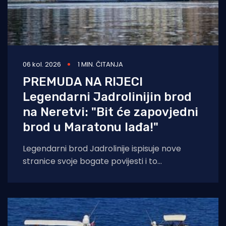
06 kol. 2026
1 MIN. ČITANJA
PREMUDA NA RIJECI
Legendarni Jadrolinijin brod
na Neretvi: "Bit će zapovjedni
brod u Maratonu lađa!"
Legendarni brod Jadrolinije ispisuje nove
stranice svoje bogate povijesti i to
sudjelovanjem u Maratonu lađa! Premuda se
trenutačno nalazi u