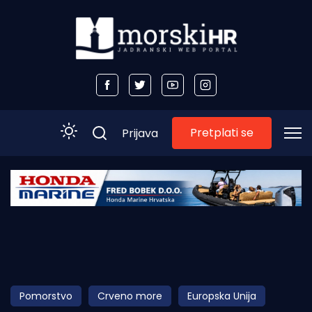
Pretplati se
Prijava
Početna
Morski plus
Morski TV
Obala
Pomorstvo
Crveno more
Europska Unija
Otoci