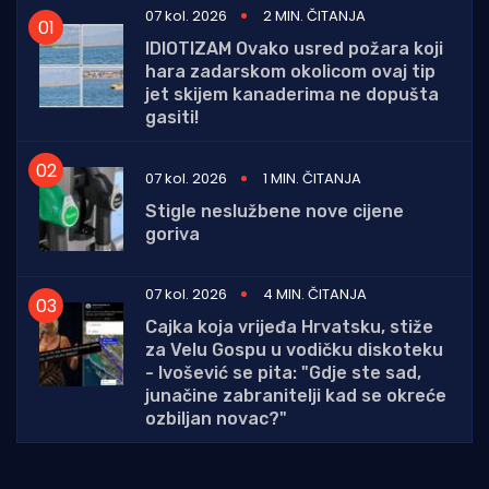
07 kol. 2026
2 MIN. ČITANJA
IDIOTIZAM Ovako usred požara koji
hara zadarskom okolicom ovaj tip
jet skijem kanaderima ne dopušta
gasiti!
07 kol. 2026
1 MIN. ČITANJA
Stigle neslužbene nove cijene
goriva
07 kol. 2026
4 MIN. ČITANJA
Cajka koja vrijeđa Hrvatsku, stiže
za Velu Gospu u vodičku diskoteku
- Ivošević se pita: "Gdje ste sad,
junačine zabranitelji kad se okreće
ozbiljan novac?"