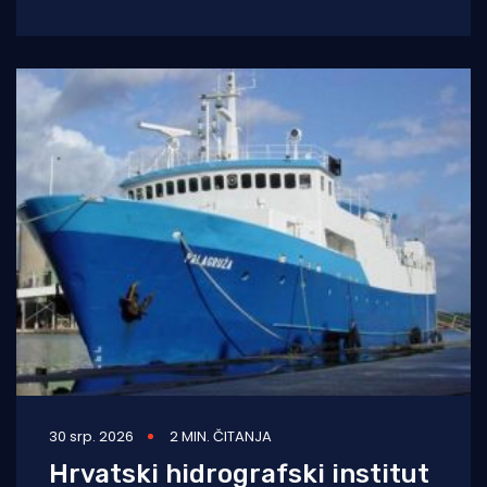
2025. godine (siječanj–studeni) prema
podacima Ministarstva pomorstva,
30 srp. 2026
2 MIN. ČITANJA
Hrvatski hidrografski institut