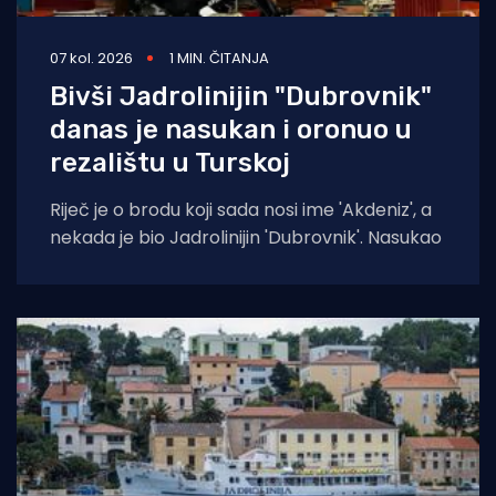
07 kol. 2026
1 MIN. ČITANJA
Bivši Jadrolinijin "Dubrovnik"
danas je nasukan i oronuo u
rezalištu u Turskoj
Riječ je o brodu koji sada nosi ime 'Akdeniz', a
nekada je bio Jadrolinijin 'Dubrovnik'. Nasukao