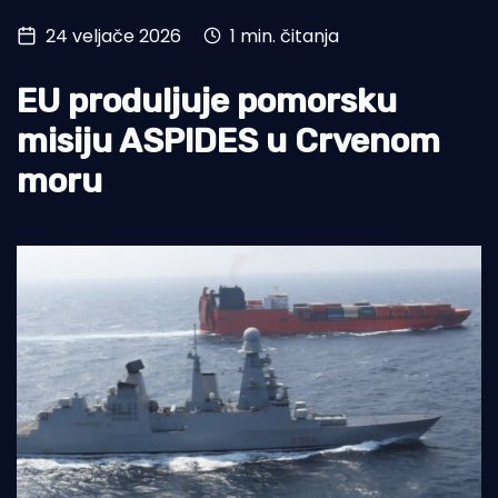
24 veljače 2026
1 min. čitanja
Turizam i nautika
Pomorstvo
EU produljuje pomorsku
Ribolov
misiju ASPIDES u Crvenom
moru
Ekologija
Tradicija i kultura