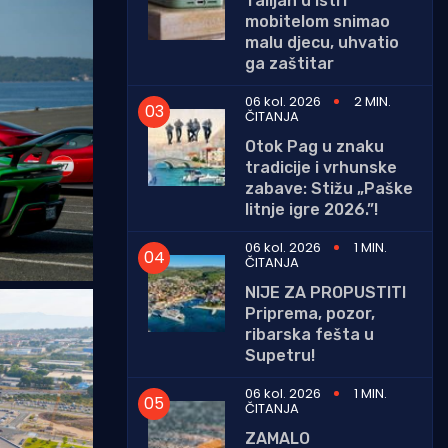
Talijan u Istri
mobitelom snimao
malu djecu, uhvatio
ga zaštitar
06 kol. 2026
2 MIN.
ČITANJA
Otok Pag u znaku
tradicije i vrhunske
zabave: Stižu „Paške
litnje igre 2026.”!
06 kol. 2026
1 MIN.
ČITANJA
NIJE ZA PROPUSTITI
Priprema, pozor,
ribarska fešta u
Supetru!
06 kol. 2026
1 MIN.
ČITANJA
ZAMALO