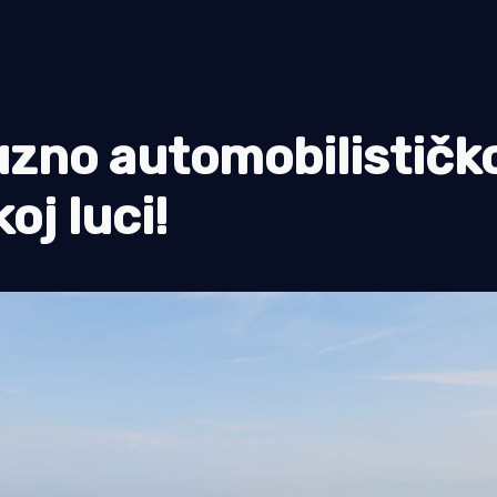
uzno automobilističk
j luci!