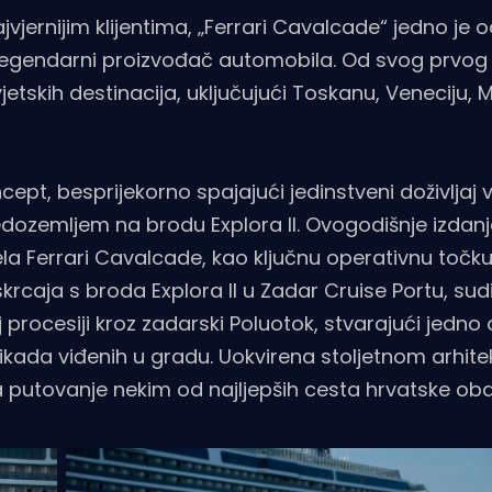
vjernijim klijentima, „Ferrari Cavalcade“ jedno je 
j legendarni proizvođač automobila. Od svog prvog
jetskih destinacija, uključujući Toskanu, Veneciju,
ept, besprijekorno spajajući jedinstveni doživljaj 
dozemljem na brodu Explora II. Ovogodišnje izdanje
ela Ferrari Cavalcade, kao ključnu operativnu točk
skrcaja s broda Explora II u Zadar Cruise Portu, sud
oj procesiji kroz zadarski Poluotok, stvarajući jedno
a ikada viđenih u gradu. Uokvirena stoljetnom arhit
 putovanje nekim od najljepših cesta hrvatske oba