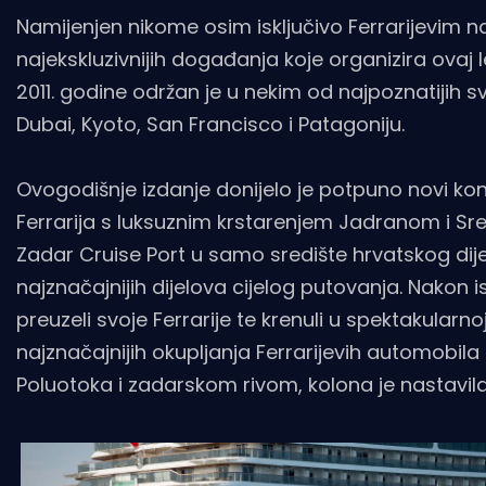
Namijenjen nikome osim isključivo Ferrarijevim naj
najekskluzivnijih događanja koje organizira ova
2011. godine održan je u nekim od najpoznatijih sv
Dubai, Kyoto, San Francisco i Patagoniju.
Ovogodišnje izdanje donijelo je potpuno novi konc
Ferrarija s luksuznim krstarenjem Jadranom i Sre
Zadar Cruise Port u samo središte hrvatskog dij
najznačajnijih dijelova cijelog putovanja. Nakon i
preuzeli svoje Ferrarije te krenuli u spektakularn
najznačajnijih okupljanja Ferrarijevih automobil
Poluotoka i zadarskom rivom, kolona je nastavila