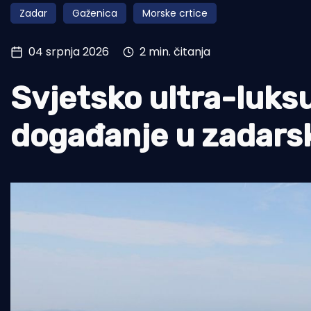
Zadar
Gaženica
Morske crtice
Pomorstvo
Ribolov
04 srpnja 2026
2 min. čitanja
Ekologija
Svjetsko ultra-luks
Tradicija i kultura
događanje u zadarsko