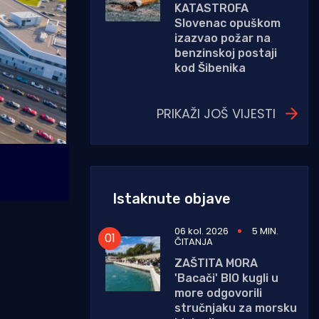
KATASTROFA
Slovenac opuškom
izazvao požar na
benzinskoj postaji
kod Šibenika
PRIKAŽI JOŠ VIJESTI
Istaknute objave
06 kol. 2026
5 MIN.
ČITANJA
ZAŠTITA MORA
'Bacači' BIO kugli u
more odgovorili
stručnjaku za morsku