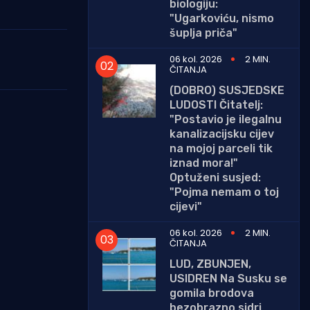
biologiju:
"Ugarkoviću, nismo
šuplja priča"
06 kol. 2026
2 MIN.
ČITANJA
(DOBRO) SUSJEDSKE
LUDOSTI Čitatelj:
"Postavio je ilegalnu
kanalizacijsku cijev
na mojoj parceli tik
iznad mora!"
Optuženi susjed:
"Pojma nemam o toj
cijevi"
06 kol. 2026
2 MIN.
ČITANJA
LUD, ZBUNJEN,
USIDREN Na Susku se
gomila brodova
bezobrazno sidri