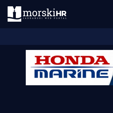
Početna
Morski plus
Morski TV
Obala
Otoci
Turizam i nautika