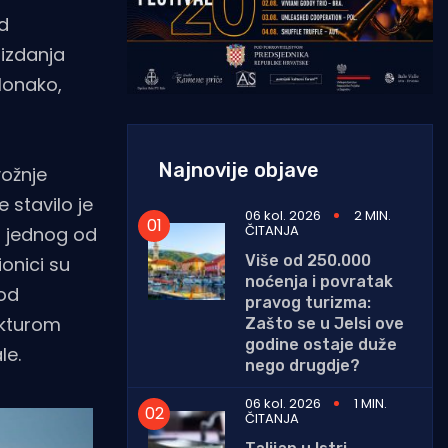
od
 izdanja
 Monako,
Najnovije objave
vožnje
 stavilo je
06 kol. 2026
2 MIN.
ČITANJA
u jednog od
Više od 250.000
ionici su
noćenja i povratak
 od
pravog turizma:
ekturom
Zašto se u Jelsi ove
godine ostaje duže
le.
nego drugdje?
06 kol. 2026
1 MIN.
ČITANJA