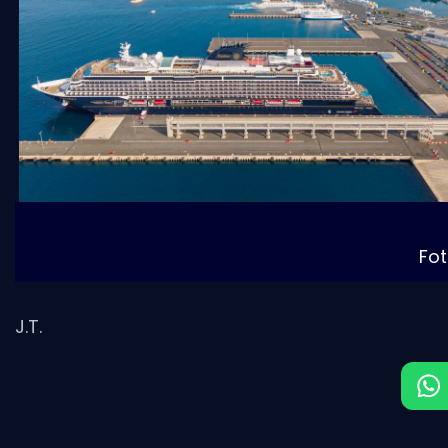
Fot
J.T.