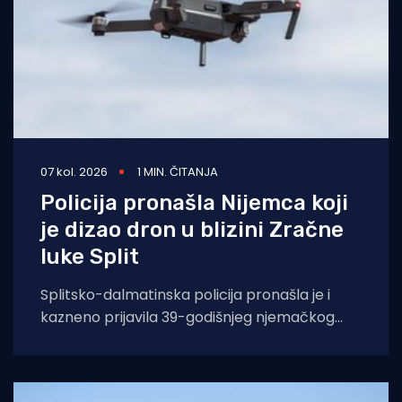
07 kol. 2026
1 MIN. ČITANJA
Policija pronašla Nijemca koji
je dizao dron u blizini Zračne
luke Split
Splitsko-dalmatinska policija pronašla je i
kazneno prijavila 39-godišnjeg njemačkog
državljanina osumnjičenog za nedopušteno
upravljanje dronom u zabranjenim zonama