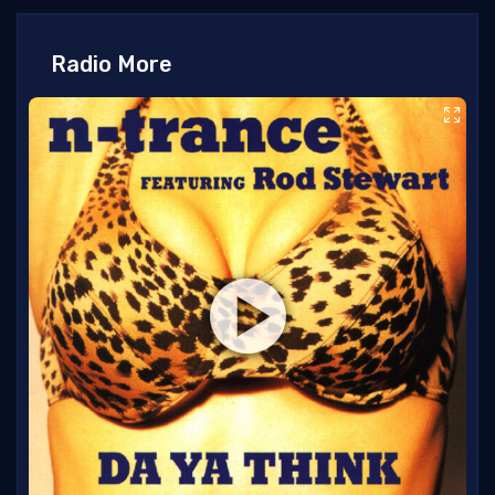
Radio More