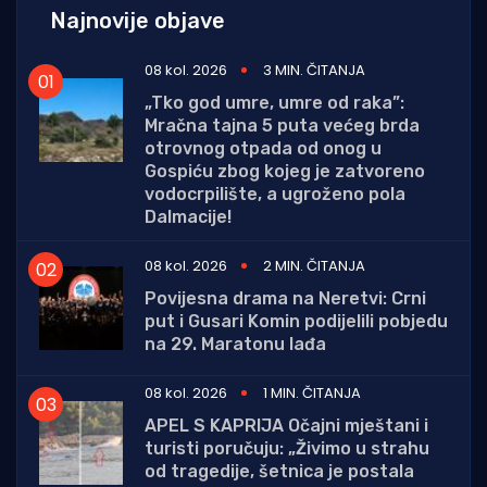
Najnovije objave
08 kol. 2026
3 MIN. ČITANJA
„Tko god umre, umre od raka”:
Mračna tajna 5 puta većeg brda
otrovnog otpada od onog u
Gospiću zbog kojeg je zatvoreno
vodocrpilište, a ugroženo pola
Dalmacije!
08 kol. 2026
2 MIN. ČITANJA
Povijesna drama na Neretvi: Crni
put i Gusari Komin podijelili pobjedu
na 29. Maratonu lađa
08 kol. 2026
1 MIN. ČITANJA
APEL S KAPRIJA Očajni mještani i
turisti poručuju: „Živimo u strahu
od tragedije, šetnica je postala