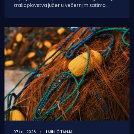
zrakoplovstva jučer u večernjim satima
prevezli su životno ugroženu trudnicu iz Opće
bolnice Dubrovnik u
07 kol. 2026
1 MIN. ČITANJA