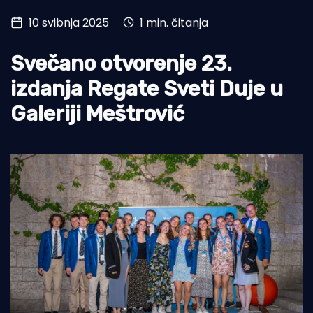
10 svibnja 2025
1 min. čitanja
Turizam i nautika
Pomorstvo
Svečano otvorenje 23.
Ribolov
izdanja Regate Sveti Duje u
Galeriji Meštrović
Ekologija
Tradicija i kultura