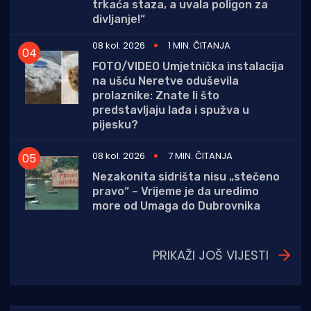
trkaća staza, a uvala poligon za
divljanje!“
08 kol. 2026
1 MIN. ČITANJA
FOTO/VIDEO Umjetnička instalacija
na ušću Neretve oduševila
prolaznike: Znate li što
predstavljaju lađa i spužva u
pijesku?
08 kol. 2026
7 MIN. ČITANJA
Nezakonita sidrišta nisu „stečeno
pravo“ – Vrijeme je da uredimo
more od Umaga do Dubrovnika
PRIKAŽI JOŠ VIJESTI