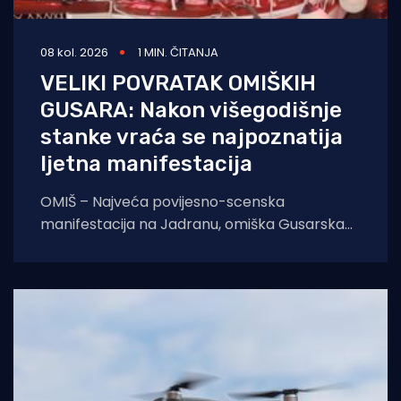
08 kol. 2026
1 MIN. ČITANJA
VELIKI POVRATAK OMIŠKIH
GUSARA: Nakon višegodišnje
stanke vraća se najpoznatija
ljetna manifestacija
OMIŠ – Najveća povijesno-scenska
manifestacija na Jadranu, omiška Gusarska
bitka, službeno se vraća na velika vrata.
Nakon višegodišnje stanke koja