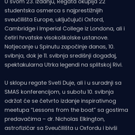
U svom 23. izdanju, Regata okuplja 22
studentska osmerca s najprestižnijih
sveučilišta Europe, uključujući Oxford,
Cambridge i Imperial College iz Londona, ali i
četiri hrvatske visokoškolske ustanove.
Natjecanje u Spinutu započinje danas, 10.
svibnja, dok je 11. svibnja središnji događaj,
spektakularna Utrka legendi na splitskoj Rivi.
U sklopu regate Sveti Duje, ali i u suradnji sa
SMAS konferencijom, u subotu 10. svibnja
održat će se četvrto izdanje inspirativnog
meetupa “Lessons from the boat” sa gostima
predavačima – dr. Nicholas Elkington,
astrofizičar sa Sveučilišta u Oxfordu i bivši