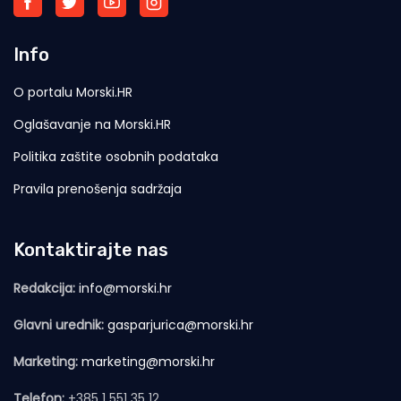
Info
O portalu Morski.HR
Oglašavanje na Morski.HR
Politika zaštite osobnih podataka
Pravila prenošenja sadržaja
Kontaktirajte nas
Redakcija:
info@morski.hr
Glavni urednik:
gasparjurica@morski.hr
Marketing:
marketing@morski.hr
Telefon:
+385 1 551 35 12