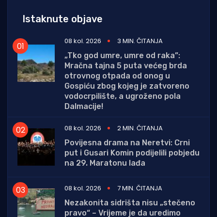
Istaknute objave
08 kol. 2026
3 MIN. ČITANJA
„Tko god umre, umre od raka”:
Mračna tajna 5 puta većeg brda
otrovnog otpada od onog u
Gospiću zbog kojeg je zatvoreno
vodocrpilište, a ugroženo pola
Dalmacije!
08 kol. 2026
2 MIN. ČITANJA
Povijesna drama na Neretvi: Crni
put i Gusari Komin podijelili pobjedu
na 29. Maratonu lađa
08 kol. 2026
7 MIN. ČITANJA
Nezakonita sidrišta nisu „stečeno
pravo“ – Vrijeme je da uredimo