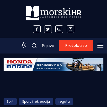
Pretplati se
Prijava
Početna
Morski plus
Morski TV
Obala
Split
Sport i rekreacija
regata
Otoci