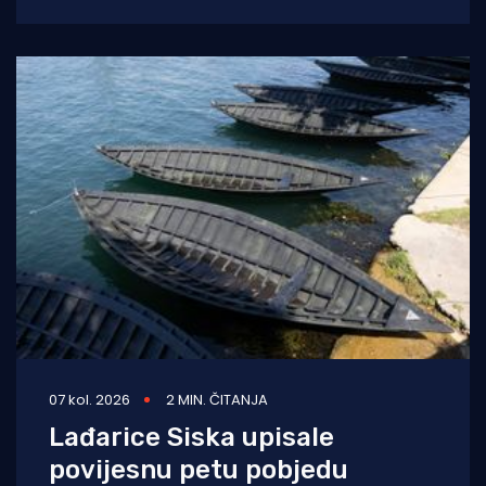
pokazale su iznimnu borbenost te uz podršku
07 kol. 2026
2 MIN. ČITANJA
Lađarice Siska upisale
povijesnu petu pobjedu