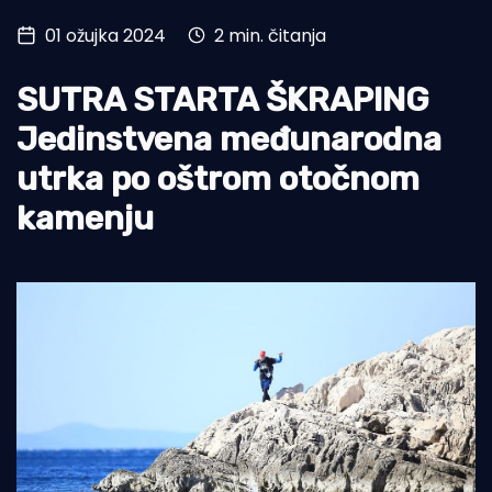
01 ožujka 2024
2 min. čitanja
Turizam i nautika
Pomorstvo
SUTRA STARTA ŠKRAPING
Ribolov
Jedinstvena međunarodna
utrka po oštrom otočnom
Ekologija
kamenju
Tradicija i kultura