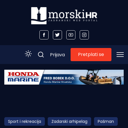
Pretplati se
Prijava
Početna
Morski plus
Morski TV
Obala
Sport i rekreacija
Zadarski arhipelag
Pašman
Otoci