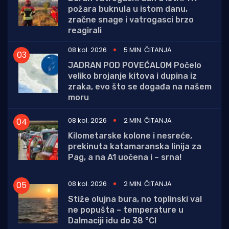
požara buknula u istom danu,
zračne snage i vatrogasci brzo
reagirali
08 kol. 2026
5 MIN. ČITANJA
JADRAN POD POVEĆALOM Počelo
veliko brojanje kitova i dupina iz
zraka, evo što se događa na našem
moru
08 kol. 2026
2 MIN. ČITANJA
Kilometarske kolone i nesreće,
prekinuta katamaranska linija za
Pag, a na A1 uočena i – srna!
08 kol. 2026
2 MIN. ČITANJA
Stiže olujna bura, no toplinski val
ne popušta – temperature u
Dalmaciji idu do 38 °C!