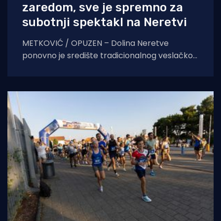
zaredom, sve je spremno za
subotnji spektakl na Neretvi
METKOVIĆ / OPUZEN – Dolina Neretve
ponovno je središte tradicionalnog veslačkog
spektakla. Kao uvertira za subotnji 29.
Maraton lađa, u petak navečer