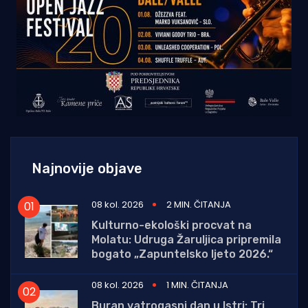
Najnovije objave
08 kol. 2026
2 MIN. ČITANJA
Kulturno-ekološki procvat na
Molatu: Udruga Žaruljica pripremila
bogato „Zapuntelsko ljeto 2026.“
08 kol. 2026
1 MIN. ČITANJA
Buran vatrogasni dan u Istri: Tri