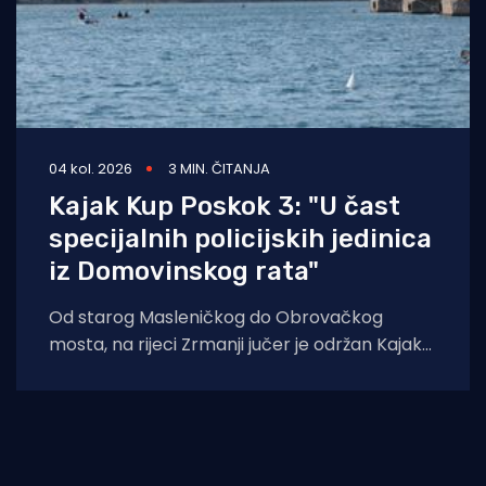
04 kol. 2026
3 MIN. ČITANJA
Kajak Kup Poskok 3: "U čast
specijalnih policijskih jedinica
iz Domovinskog rata"
Od starog Masleničkog do Obrovačkog
mosta, na rijeci Zrmanji jučer je održan Kajak
kup Poskok 3, jedinstveno sportsko
natjecanje koje