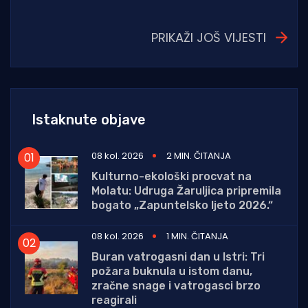
PRIKAŽI JOŠ VIJESTI
Istaknute objave
08 kol. 2026
2 MIN. ČITANJA
Kulturno-ekološki procvat na
Molatu: Udruga Žaruljica pripremila
bogato „Zapuntelsko ljeto 2026.“
08 kol. 2026
1 MIN. ČITANJA
Buran vatrogasni dan u Istri: Tri
požara buknula u istom danu,
zračne snage i vatrogasci brzo
reagirali