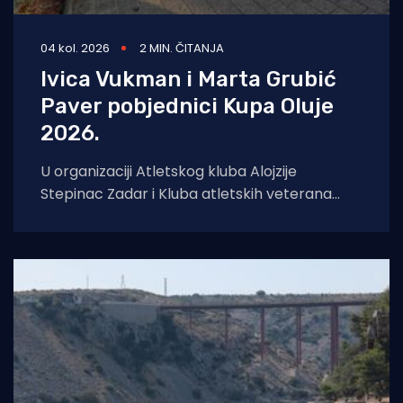
04 kol. 2026
2 MIN. ČITANJA
Ivica Vukman i Marta Grubić
Paver pobjednici Kupa Oluje
2026.
U organizaciji Atletskog kluba Alojzije
Stepinac Zadar i Kluba atletskih veterana
Zadar, u nedjelju je u Športskom centru Višnjik
održana