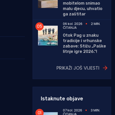
mobitelom snimao
malu djecu, uhvatio
ga zaštitar
06 kol. 2026
2 MIN.
ČITANJA
Otok Pag u znaku
tradicije i vrhunske
zabave: Stižu „Paške
litnje igre 2026.”!
PRIKAŽI JOŠ VIJESTI
Istaknute objave
07 kol. 2026
3 MIN.
ČITANJA