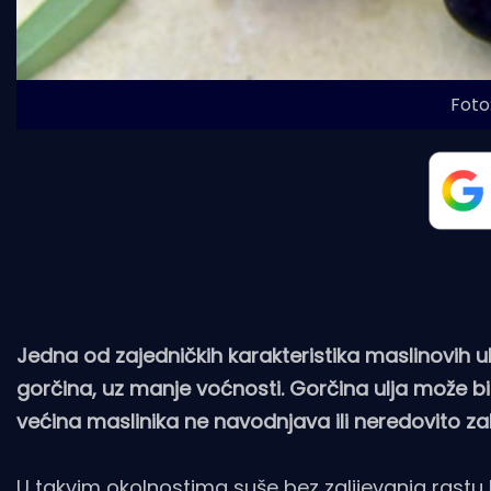
Foto:
Jedna od zajedničkih karakteristika maslinovih ulj
gorčina, uz manje voćnosti. Gorčina ulja može bi
većina maslinika ne navodnjava ili neredovito zal
U takvim okolnostima suše bez zalijevanja rastu 