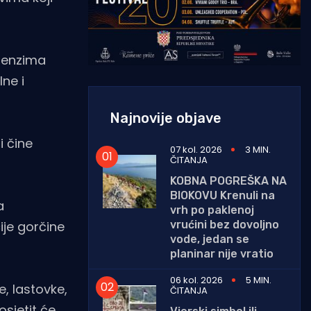
g enzima
lne i
Najnovije objave
i čine
07 kol. 2026
3 MIN.
ČITANJA
KOBNA POGREŠKA NA
BIOKOVU Krenuli na
a
vrh po paklenoj
vrućini bez dovoljno
ije gorčine
vode, jedan se
planinar nije vratio
06 kol. 2026
5 MIN.
, lastovke,
ČITANJA
osjetit će