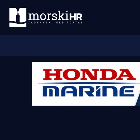
Početna
Morski plus
Morski TV
Obala
Otoci
Turizam i nautika