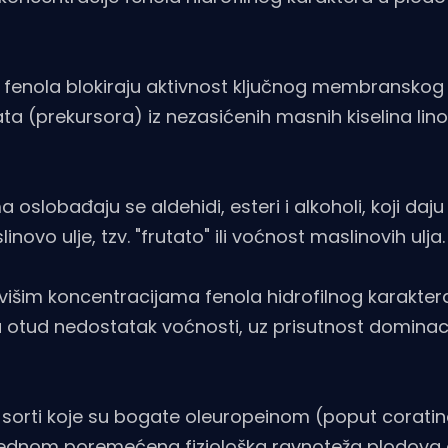
h fenola blokiraju aktivnost ključnog membransko
ta (prekursora) iz nezasićenih masnih kiselina lino
slobađaju se aldehidi, esteri i alkoholi, koji daju 
novo ulje, tzv. "frutato" ili voćnost maslinovih ulja.
 višim koncentracijama fenola hidrofilnog karakter
 otud nedostatak voćnosti, uz prisutnost dominac
sorti koje su bogate oleuropeinom (poput coratine
sušu. Jednom poremećena fiziološka ravnoteža plodova 