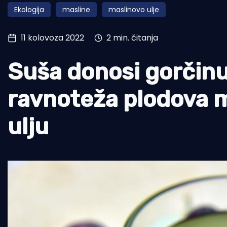
Ekologija
masline
maslinovo ulje
Pomorstvo
Ribolov
11 kolovoza 2022
2 min. čitanja
Ekologija
Suša donosi gorčinu
Tradicija i kultura
ravnoteža plodova m
ulju