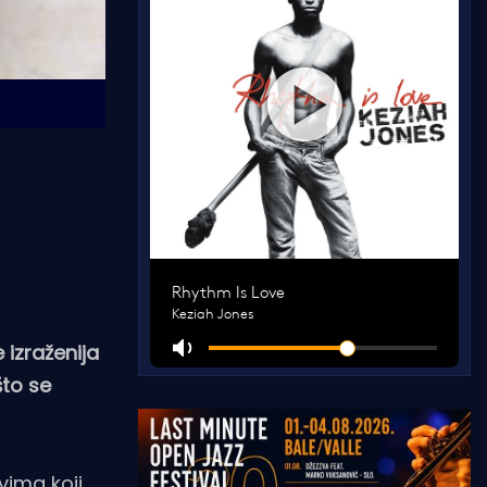
 izraženija
što se
vima koji