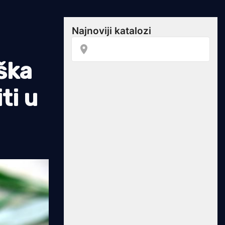
ška
ti u