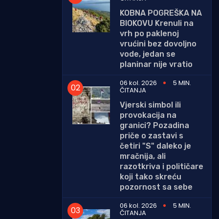
KOBNA POGREŠKA NA
BIOKOVU Krenuli na
vrh po paklenoj
vrućini bez dovoljno
vode, jedan se
planinar nije vratio
06 kol. 2026
5 MIN.
ČITANJA
Vjerski simbol ili
provokacija na
granici? Pozadina
priče o zastavi s
četiri "S" daleko je
mračnija, ali
razotkriva i političare
koji tako skreću
pozornost sa sebe
06 kol. 2026
5 MIN.
ČITANJA