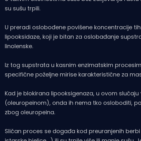
su sušu trpili.
U preradi oslobođene povišene koncentracije ti
lipooksidaze, koji je bitan za oslobađanje supstra
linolenske.
Iz tog supstrata u kasnim enzimatskim procesima o
specifične poželjne mirise karakteristične za masli
Kad je blokirana lipooksigenaza, u ovom slučaju
(oleuropeinom), onda ih nema tko osloboditi, pa
zbog oleuropeina.
Sličan proces se događa kod preuranjenih berbi 
istarske bjelice,...) ili su trpile više ili manje 