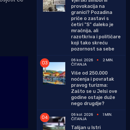
Vjerski simbol ili
provokacija na
granici? Pozadina
priče o zastavi s
četiri "S" daleko je
mračnija, ali
razotkriva i političare
koji tako skreću
pozornost sa sebe
06 kol. 2026
2 MIN.
ČITANJA
Više od 250.000
noćenja i povratak
pravog turizma:
Zašto se u Jelsi ove
godine ostaje duže
nego drugdje?
06 kol. 2026
1 MIN.
ČITANJA
Talijan u Istri