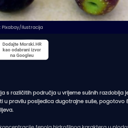
 Pixabay/Ilustracija
a s različitih područja u vrijeme sušnih razdoblja je
ti u pravilu posljedica dugotrajne suše, pogotovo 
ijeva.
koncentracije fenola hidrofilnog karaktera u plodo