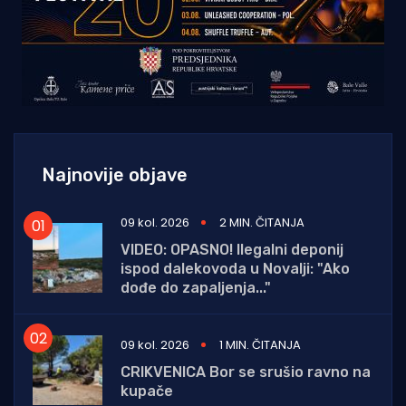
Najnovije objave
09 kol. 2026
2 MIN. ČITANJA
VIDEO: OPASNO! Ilegalni deponij
ispod dalekovoda u Novalji: "Ako
dođe do zapaljenja..."
09 kol. 2026
1 MIN. ČITANJA
CRIKVENICA Bor se srušio ravno na
kupače