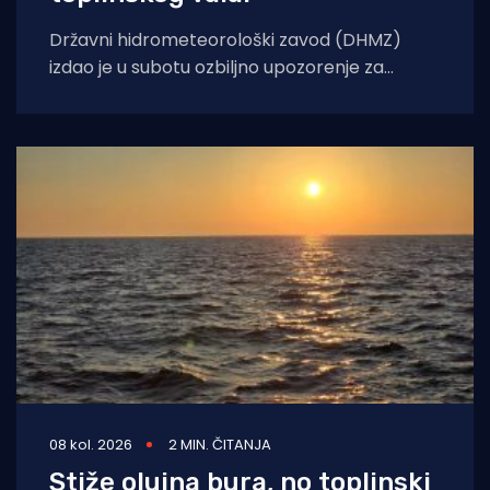
Državni hidrometeorološki zavod (DHMZ)
izdao je u subotu ozbiljno upozorenje za
nadolazeće dane. Od nedjelje, 9. kolovoza, pa
sve do
08 kol. 2026
2 MIN. ČITANJA
Stiže olujna bura, no toplinski