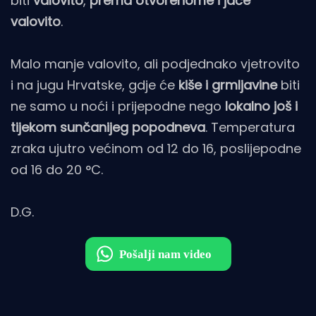
biti
valovito
,
prema otvorenome i jače
valovito
.
Malo manje valovito, ali podjednako vjetrovito
i na jugu Hrvatske, gdje će
kiše i grmljavine
biti
ne samo u noći i prijepodne nego
lokalno još i
tijekom sunčanijeg popodneva
. Temperatura
zraka ujutro većinom od 12 do 16, poslijepodne
od 16 do 20 °C.
D.G.