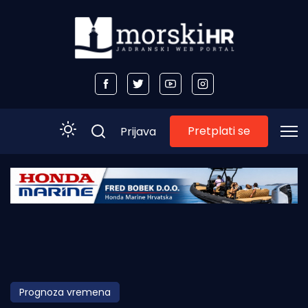
Pretplati se
Prijava
Početna
Morski plus
Morski TV
Obala
Prognoza vremena
Otoci