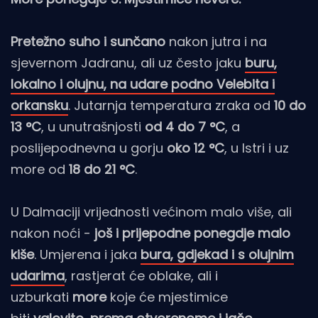
Pretežno suho i sunčano
nakon jutra i na
sjevernom Jadranu, ali uz često jaku
buru,
lokalno i olujnu, na udare podno Velebita i
orkansku
. Jutarnja temperatura zraka od
10 do
13 °C
, u unutrašnjosti
od 4 do 7 °C
, a
poslijepodnevna u gorju
oko 12 °C
, u Istri i uz
more od
18 do 21 °C
.
U Dalmaciji vrijednosti većinom malo više, ali
nakon noći -
još i prijepodne ponegdje malo
kiše
. Umjerena i jaka
bura, gdjekad i s olujnim
udarima
, rastjerat će oblake, ali i
uzburkati
more
koje će mjestimice