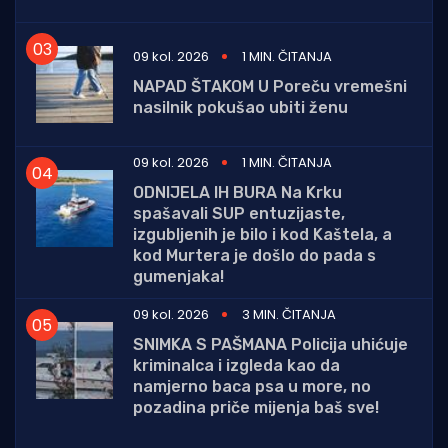
09 kol. 2026
1 MIN. ČITANJA
NAPAD ŠTAKOM U Poreču vremešni
nasilnik pokušao ubiti ženu
09 kol. 2026
1 MIN. ČITANJA
ODNIJELA IH BURA Na Krku
spašavali SUP entuzijaste,
izgubljenih je bilo i kod Kaštela, a
kod Murtera je došlo do pada s
gumenjaka!
09 kol. 2026
3 MIN. ČITANJA
SNIMKA S PAŠMANA Policija uhićuje
kriminalca i izgleda kao da
namjerno baca psa u more, no
pozadina priče mijenja baš sve!