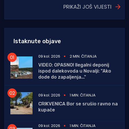
PRIKAŽI JOŠ VIJESTI
Istaknute objave
09 kol. 2026
2 MIN. ČITANJA
VIDEO: OPASNO! Ilegalni deponij
ispod dalekovoda u Novalji: "Ako
dođe do zapaljenja..."
09 kol. 2026
1 MIN. ČITANJA
CRIKVENICA Bor se srušio ravno na
kupače
09 kol. 2026
1 MIN. ČITANJA