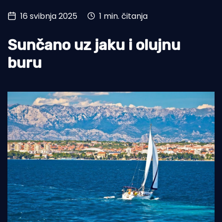
16 svibnja 2025
1 min. čitanja
Turizam i nautika
Pomorstvo
Sunčano uz jaku i olujnu
Ribolov
buru
Ekologija
Tradicija i kultura