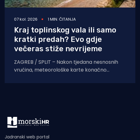
07 kol. 2026
1 MIN. ČITANJA
Kraj toplinskog vala ili samo
kratki predah? Evo gdje
večeras stiže nevrijeme
ZAGREB / SPLIT – Nakon tjedana nesnosnih
vrućina, meteorološke karte konačno
pokazuju znakove nestabilnosti. Pred nama je
dan obilježen izraženim vremenskim
kontrastima,
Jadranski web portal