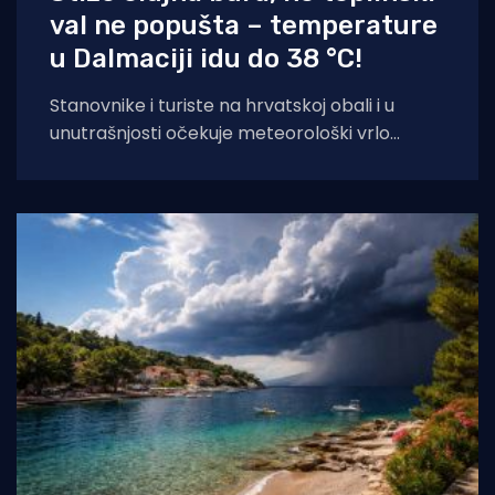
val ne popušta – temperature
u Dalmaciji idu do 38 °C!
Stanovnike i turiste na hrvatskoj obali i u
unutrašnjosti očekuje meteorološki vrlo
dinamičan dan. Dok se sjeverni Jadran
priprema za