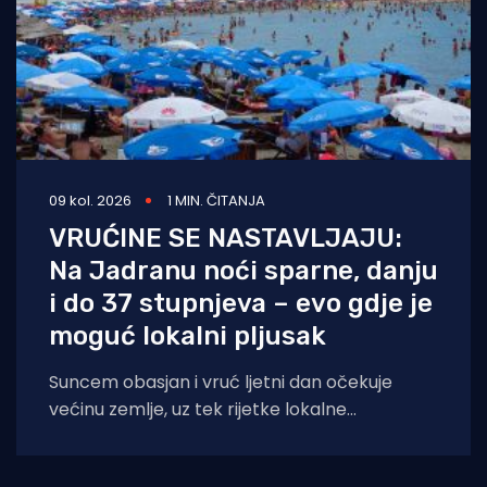
09 kol. 2026
1 MIN. ČITANJA
VRUĆINE SE NASTAVLJAJU:
Na Jadranu noći sparne, danju
i do 37 stupnjeva – evo gdje je
moguć lokalni pljusak
Suncem obasjan i vruć ljetni dan očekuje
većinu zemlje, uz tek rijetke lokalne
nestabilnosti. Dok će se u unutrašnjosti i