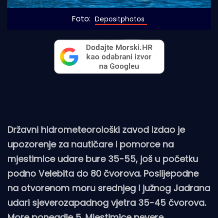
Foto: 
Depositphotos
Državni hidrometeorološki zavod izdao je
upozorenje za nautičare i pomorce na
mjestimice udare bure 35-55, još u početku
podno Velebita do 80 čvorova. Poslijepodne
na otvorenom moru srednjeg i južnog Jadrana
udari sjeverozapadnog vjetra 35-45 čvorova.
More ponegdje 5. Mjestimice nevere.