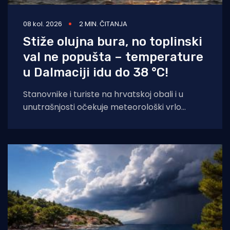
08 kol. 2026
2 MIN. ČITANJA
Stiže olujna bura, no toplinski
val ne popušta – temperature
u Dalmaciji idu do 38 °C!
Stanovnike i turiste na hrvatskoj obali i u
unutrašnjosti očekuje meteorološki vrlo
dinamičan dan. Dok se sjeverni Jadran
priprema za