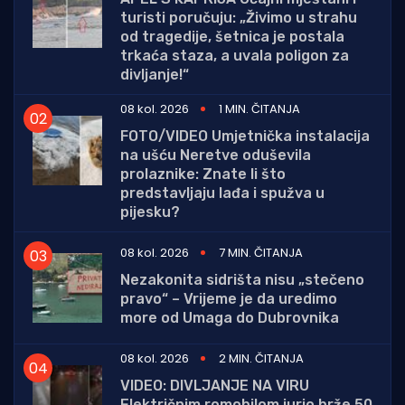
turisti poručuju: „Živimo u strahu
od tragedije, šetnica je postala
trkaća staza, a uvala poligon za
divljanje!“
08 kol. 2026
1 MIN. ČITANJA
FOTO/VIDEO Umjetnička instalacija
na ušću Neretve oduševila
prolaznike: Znate li što
predstavljaju lađa i spužva u
pijesku?
08 kol. 2026
7 MIN. ČITANJA
Nezakonita sidrišta nisu „stečeno
pravo“ – Vrijeme je da uredimo
more od Umaga do Dubrovnika
08 kol. 2026
2 MIN. ČITANJA
VIDEO: DIVLJANJE NA VIRU
Električnim romobilom jurio brže 50