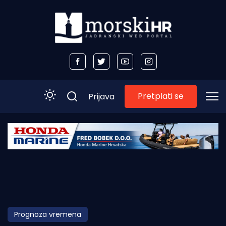
Pretplati se
Prijava
Početna
Morski plus
Morski TV
Obala
Prognoza vremena
Otoci