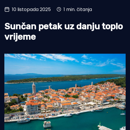
10 listopada 2025
1 min. čitanja
Turizam i nautika
Pomorstvo
Sunčan petak uz danju toplo
Ribolov
vrijeme
Ekologija
Tradicija i kultura