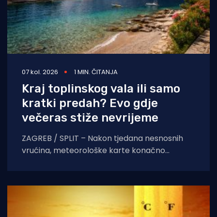
07 kol. 2026
1 MIN. ČITANJA
Kraj toplinskog vala ili samo
kratki predah? Evo gdje
večeras stiže nevrijeme
ZAGREB / SPLIT – Nakon tjedana nesnosnih
vrućina, meteorološke karte konačno
pokazuju znakove nestabilnosti. Pred nama je
dan obilježen izraženim vremenskim
kontrastima,