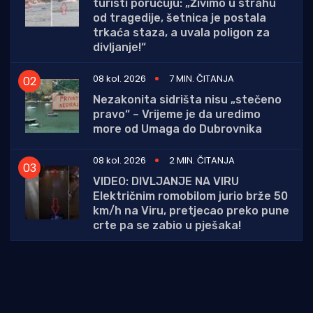
turisti poručuju: „Živimo u strahu
od tragedije, šetnica je postala
trkaća staza, a uvala poligon za
divljanje!“
08 kol. 2026
7 MIN. ČITANJA
Nezakonita sidrišta nisu „stečeno
pravo“ – Vrijeme je da uredimo
more od Umaga do Dubrovnika
08 kol. 2026
2 MIN. ČITANJA
VIDEO: DIVLJANJE NA VIRU
Električnim romobilom jurio brže 50
km/h na Viru, pretjecao preko pune
crte pa se zabio u pješaka!