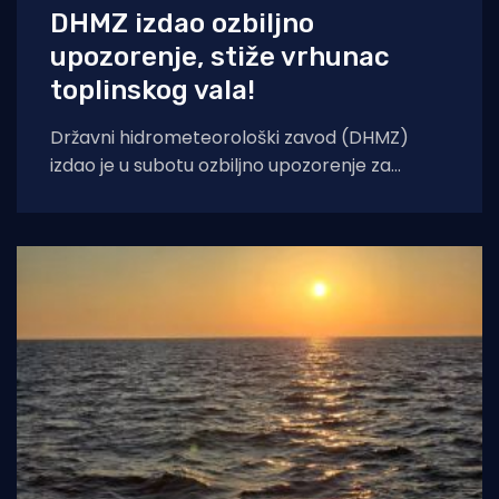
DHMZ izdao ozbiljno
upozorenje, stiže vrhunac
toplinskog vala!
Državni hidrometeorološki zavod (DHMZ)
izdao je u subotu ozbiljno upozorenje za
nadolazeće dane. Od nedjelje, 9. kolovoza, pa
sve do