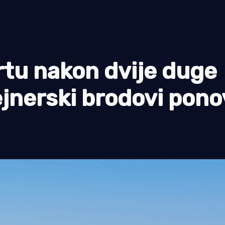
rtu nakon dvije duge
tejnerski brodovi pon