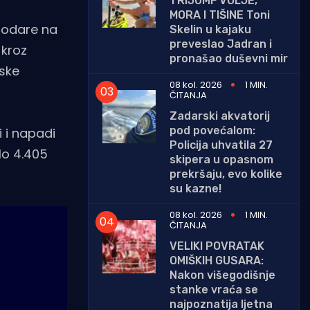
TRIJUMF VOLJE,
MORA I TIŠINE Toni
brodare na
Skelin u kajaku
preveslao Jadran i
 kroz
pronašao duševni mir
rske
08 kol. 2026
1 MIN.
ČITANJA
Zadarski akvatorij
pod povećalom:
i i napadi
Policija uhvatila 27
lo 4.405
skipera u opasnom
prekršaju, evo kolike
su kazne!
08 kol. 2026
1 MIN.
ČITANJA
VELIKI POVRATAK
OMIŠKIH GUSARA:
Nakon višegodišnje
stanke vraća se
najpoznatija ljetna