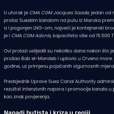
U utorak je
CMA CGM Jacques Saade
, jedan od 
prolaz Suezkim kanalom na putu iz Maroka prema
a i pogonjen LNG-om, najveći je kontejnerski brod 
je i
CMA CGM Adonis
, kapaciteta više od 15.500 
Ovi prolazi uslijedili su nekoliko dana nakon što
prošao Bab el-Mandeb i uplovio u Crveno more. B
godine, uz primjenu pojačanih sigurnosnih mjera
Predsjednik Uprave Suez Canal Authority admiral
rezultat intenzivnih napora i promocije kanala u
kao znak povjerenja.
Napadi hutista i kriza u regiji