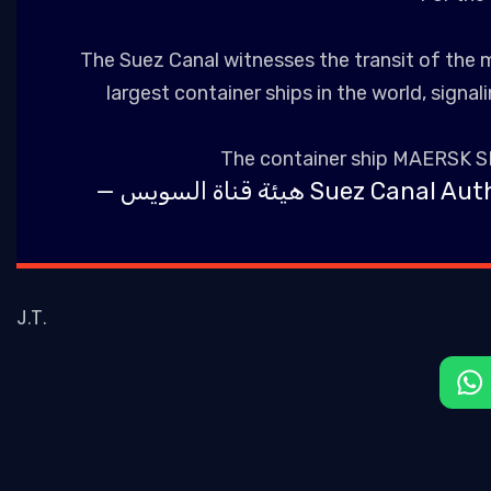
The Suez Canal witnesses the transit of th
largest container ships in the world, signal
The container ship MAERSK 
— هيئة قناة السويس Sue
J.T.