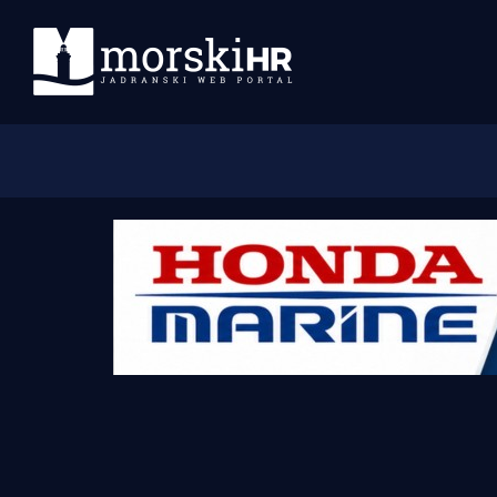
Početna
Morski plus
Morski TV
Obala
Otoci
Turizam i nautika