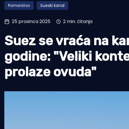
Pomorstvo
Sueski kanal
Pomorstvo
Ribolov
25 prosinca 2025
2 min. čitanja
Ekologija
Suez se vraća na ka
Tradicija i kultura
godine: "Veliki kon
prolaze ovuda"