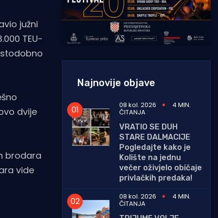
vio južni
3.000 TEU-
. Istodobno
Najnovije objave
ešno
08 kol. 2026
4 MIN.
ovo dvije
ČITANJA
VRATIO SE DUH
STARE DALMACIJE
Pogledajte kako je
ih brodara
Kolište na jednu
večer oživjelo običaje
ara vide
privlačkih predaka!
08 kol. 2026
4 MIN.
ČITANJA