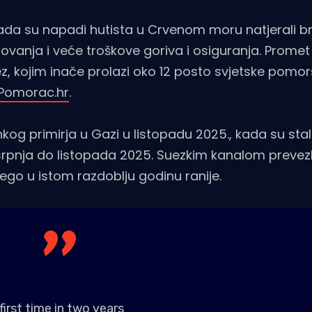
 kada su napadi hutista u Crvenom moru natjerali 
ovanja i veće troškove goriva i osiguranja. Promet
, kojim inače prolazi oko 12 posto svjetske pomo
Pomorac.hr
.
kog primirja u Gazi u listopadu 2025., kada su stal
 srpnja do listopada 2025. Suezkim kanalom prevez
nego u istom razdoblju godinu ranije.
first time in two years