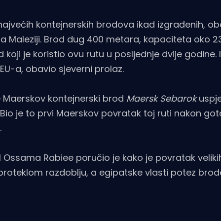
najvećih kontejnerskih brodova ikad izgrađenih, oba
 Maleziji. Brod dug 400 metara, kapaciteta oko 2
koji je koristio ovu rutu u posljednje dvije godine
TEU-a, obavio sjeverni prolaz.
 je Maerskov kontejnerski brod
Maersk Sebarok
uspj
io je to prvi Maerskov povratak toj ruti nakon got
.
 Ossama Rabiee poručio je kako je povratak velik
 proteklom razdoblju, a egipatske vlasti potez brod