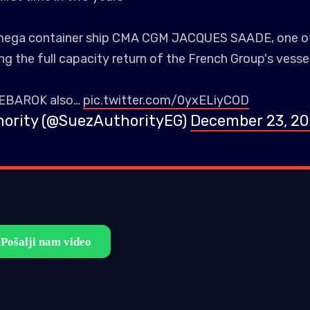
e mega container ship CMA CGM JACQUES SAADE, one o
ing the full capacity return of the French Group's vessel
SEBAROK also…
pic.twitter.com/0yxELiyCOD
z Canal Authority (@SuezAuthorityEG)
December 23, 2