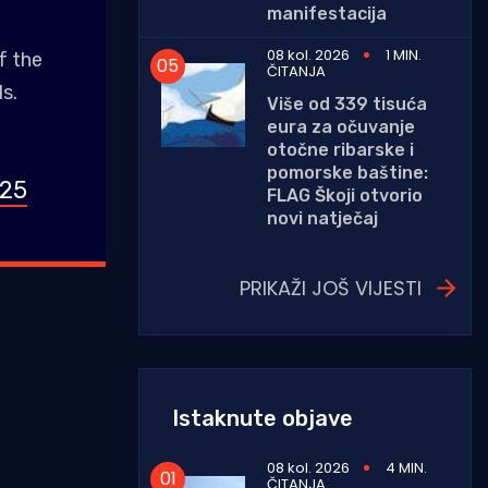
manifestacija
08 kol. 2026
1 MIN.
f the
ČITANJA
s.
Više od 339 tisuća
eura za očuvanje
otočne ribarske i
pomorske baštine:
025
FLAG Škoji otvorio
novi natječaj
PRIKAŽI JOŠ VIJESTI
Istaknute objave
08 kol. 2026
4 MIN.
ČITANJA