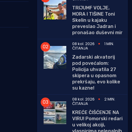
TRIJUMF VOLJE,
MORA I TIŠINE Toni
Skelin u kajaku
preveslao Jadran i
pronašao duševni mir
08 kol. 2026
1 MIN.
ČITANJA
Zadarski akvatorij
pod povećalom:
Policija uhvatila 27
skipera u opasnom
prekršaju, evo kolike
su kazne!
08 kol. 2026
2 MIN.
ČITANJA
KREĆE ČIŠĆENJE NA
VIRU! Pomorski redari
u velikoj akciji,
vlasnicima nelegalnih