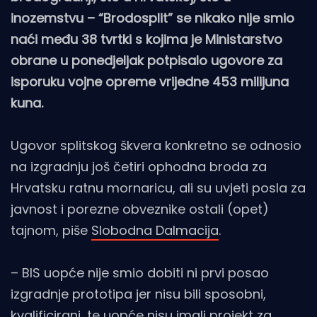
inozemstvu – “Brodosplit” se nikako nije smio
naći među 38 tvrtki s kojima je Ministarstvo
obrane u ponedjeljak potpisalo ugovore za
isporuku vojne opreme vrijedne 453 milijuna
kuna.
Ugovor splitskog škvera konkretno se odnosio
na izgradnju još četiri ophodna broda za
Hrvatsku ratnu mornaricu, ali su uvjeti posla za
javnost i porezne obveznike ostali (opet)
tajnom, piše
Slobodna Dalmacija
.
– BIS uopće nije smio dobiti ni prvi posao
izgradnje prototipa jer nisu bili sposobni,
kvalificirani, te uopće nisu imali projekt za