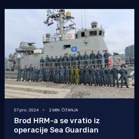
redarstvene operacije “Oluja”, glavni grad
07 pro. 2024
2 MIN. ČITANJA
Brod HRM-a se vratio iz
operacije Sea Guardian