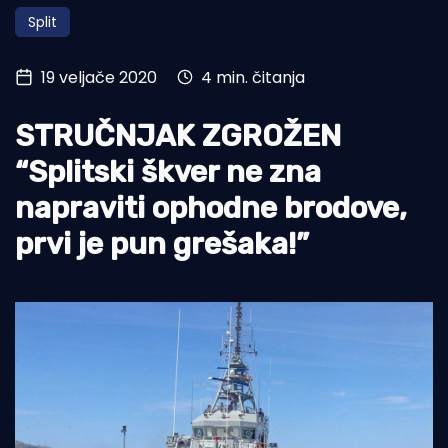
Split
Turizam i nautika
Pomorstvo
19 veljače 2020
4 min. čitanja
Ribolov
STRUČNJAK ZGROŽEN
Ekologija
“Splitski škver ne zna
Tradicija i kultura
napraviti ophodne brodove,
prvi je pun grešaka!”