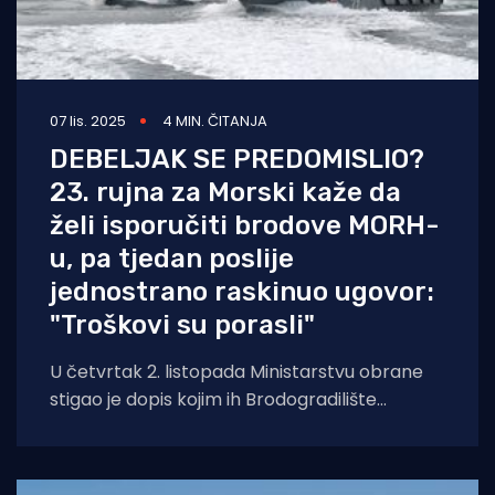
07 lis. 2025
4 MIN. ČITANJA
DEBELJAK SE PREDOMISLIO?
23. rujna za Morski kaže da
želi isporučiti brodove MORH-
u, pa tjedan poslije
jednostrano raskinuo ugovor:
"Troškovi su porasli"
U četvrtak 2. listopada Ministarstvu obrane
stigao je dopis kojim ih Brodogradilište
specijalnih objekata (BSO), u
vlasništvu Tomislava Debeljaka, obavještava