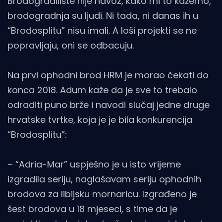
Brodogradilište nije navoz, kako mi to kažemo,
brodogradnja su ljudi. Ni tada, ni danas ih u
“Brodosplitu” nisu imali. A loši projekti se ne
popravljaju, oni se odbacuju.
Na prvi ophodni brod HRM je morao čekati do
konca 2018. Adum kaže da je sve to trebalo
odraditi puno brže i navodi slučaj jedne druge
hrvatske tvrtke, koja je je bila konkurencija
“Brodosplitu”:
– “Adria-Mar” uspješno je u isto vrijeme
izgradila seriju, naglašavam seriju ophodnih
brodova za libijsku mornaricu. Izgrađeno je
šest brodova u 18 mjeseci, s time da je