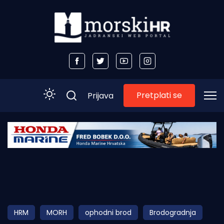
Pretplati se
Prijava
Početna
Morski plus
Morski TV
Obala
HRM
MORH
ophodni brod
Brodogradnja
Otoci