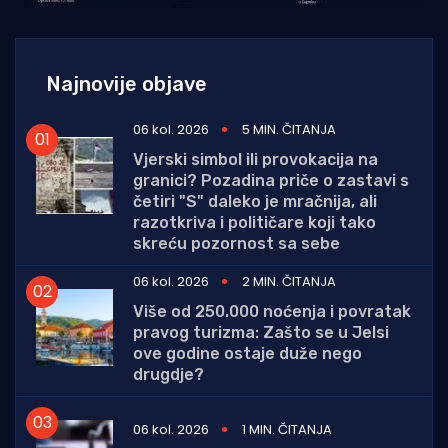
Najnovije objave
06 kol. 2026
5 MIN. ČITANJA
Vjerski simbol ili provokacija na
granici? Pozadina priče o zastavi s
četiri "S" daleko je mračnija, ali
razotkriva i političare koji tako
skreću pozornost sa sebe
06 kol. 2026
2 MIN. ČITANJA
Više od 250.000 noćenja i povratak
pravog turizma: Zašto se u Jelsi
ove godine ostaje duže nego
drugdje?
06 kol. 2026
1 MIN. ČITANJA