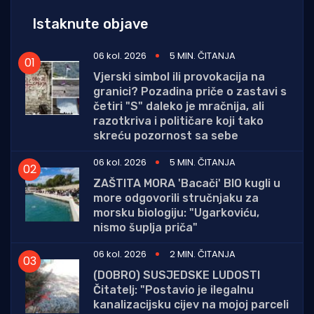
Istaknute objave
06 kol. 2026
5 MIN. ČITANJA
Vjerski simbol ili provokacija na
granici? Pozadina priče o zastavi s
četiri "S" daleko je mračnija, ali
razotkriva i političare koji tako
skreću pozornost sa sebe
06 kol. 2026
5 MIN. ČITANJA
ZAŠTITA MORA 'Bacači' BIO kugli u
more odgovorili stručnjaku za
morsku biologiju: "Ugarkoviću,
nismo šuplja priča"
06 kol. 2026
2 MIN. ČITANJA
(DOBRO) SUSJEDSKE LUDOSTI
Čitatelj: "Postavio je ilegalnu
kanalizacijsku cijev na mojoj parceli