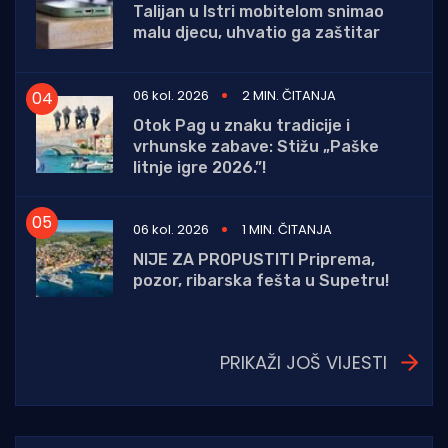
Talijan u Istri mobitelom snimao
malu djecu, uhvatio ga zaštitar
06 kol. 2026
2 MIN. ČITANJA
Otok Pag u znaku tradicije i
vrhunske zabave: Stižu „Paške
litnje igre 2026.”!
06 kol. 2026
1 MIN. ČITANJA
NIJE ZA PROPUSTITI Priprema,
pozor, ribarska fešta u Supetru!
PRIKAŽI JOŠ VIJESTI