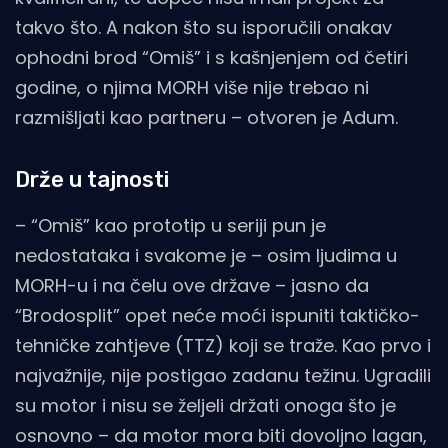
takvo što. A nakon što su isporučili onakav
ophodni brod “Omiš” i s kašnjenjem od četiri
godine, o njima MORH više nije trebao ni
razmišljati kao partneru – otvoren je Adum.
Drže u tajnosti
– “Omiš” kao prototip u seriji pun je
nedostataka i svakome je – osim ljudima u
MORH-u i na čelu ove države – jasno da
“Brodosplit” opet neće moći ispuniti taktičko-
tehničke zahtjeve (TTZ) koji se traže. Kao prvo i
najvažnije, nije postigao zadanu težinu. Ugradili
su motor i nisu se željeli držati onoga što je
osnovno – da motor mora biti dovoljno lagan,