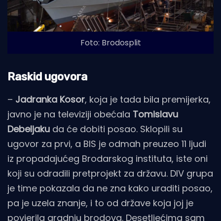
Foto: Brodosplit
Raskid ugovora
–
Jadranka Kosor
, koja je tada bila premijerka,
javno je na televiziji obećala
Tomislavu
Debeljaku
da će dobiti posao. Sklopili su
ugovor za prvi, a BIS je odmah preuzeo 11 ljudi
iz propadajućeg Brodarskog instituta, iste oni
koji su odradili pretprojekt za državu. DIV grupa
je time pokazala da ne zna kako uraditi posao,
pa je uzela znanje, i to od države koja joj je
povjerila gradnju brodova. Desetljećima sam