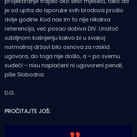
projektiranje trajalo oko šest mjeseci, tako da
je od upita do isporuke svih brodova prošlo
dvije godine. Kod nas im to nije nikakva
referencija, već posao dobiva DIV. Unatoč
ozbiljnom kašnjenju kakvo bi u svakoj
normalnoj državi bilo osnova za raskid
ugovora, do toga nije došlo, a – po svemu
sudeći – nisu naplaćeni ni ugovoreni penali,
piše Slobodna.
D.G.
PROČITAJTE JOŠ: