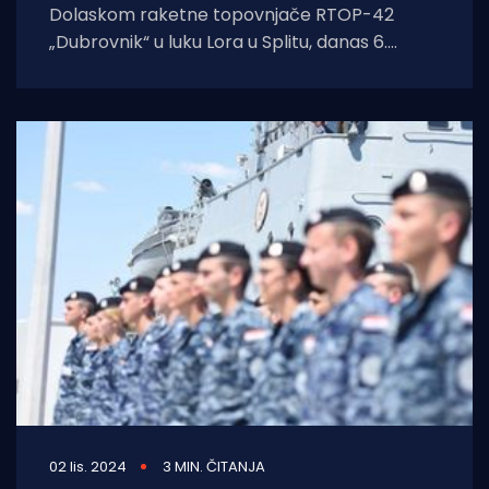
Dolaskom raketne topovnjače RTOP-42
„Dubrovnik“ u luku Lora u Splitu, danas 6.
prosinca 2024. godine, završilo je sudjelovanje
10.
02 lis. 2024
3 MIN. ČITANJA