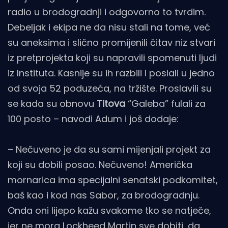
radio u brodogradnji i odgovorno to tvrdim.
Debeljak i ekipa ne da nisu stali na tome, već
su aneksima i slično promijenili čitav niz stvari
iz pretprojekta koji su napravili spomenuti ljudi
iz Instituta. Kasnije su ih razbili i poslali u jedno
od svoja 52 poduzeća, na tržište. Proslavili su
se kada su obnovu
Titova
“Galeba” fulali za
100 posto – navodi Adum i još dodaje:
– Nečuveno je da su sami mijenjali projekt za
koji su dobili posao. Nečuveno! Američka
mornarica ima specijalni senatski podkomitet,
baš kao i kod nas Sabor, za brodogradnju.
Onda oni lijepo kažu svakome tko se natječe,
jer ne mora Lockheed Martin sve dobiti, da