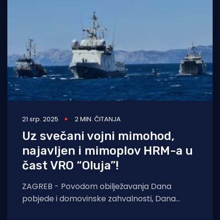
21 srp. 2025
2 MIN. ČITANJA
Uz svečani vojni mimohod,
najavljen i mimoplov HRM-a u
čast VRO “Oluja”!
ZAGREB - Povodom obilježavanja Dana
pobjede i domovinske zahvalnosti, Dana
hrvatskih branitelja te 30. obljetnice vojno-