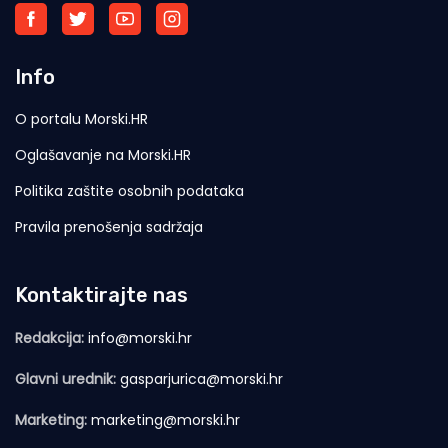
Info
O portalu Morski.HR
Oglašavanje na Morski.HR
Politika zaštite osobnih podataka
Pravila prenošenja sadržaja
Kontaktirajte nas
Redakcija:
info@morski.hr
Glavni urednik:
gasparjurica@morski.hr
Marketing:
marketing@morski.hr