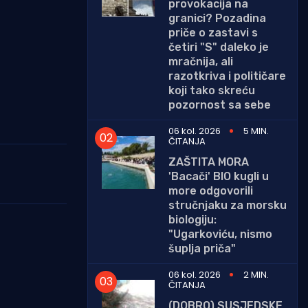
provokacija na
granici? Pozadina
priče o zastavi s
četiri "S" daleko je
mračnija, ali
razotkriva i političare
koji tako skreću
pozornost sa sebe
06 kol. 2026
5 MIN.
ČITANJA
ZAŠTITA MORA
'Bacači' BIO kugli u
more odgovorili
stručnjaku za morsku
biologiju:
"Ugarkoviću, nismo
šuplja priča"
06 kol. 2026
2 MIN.
ČITANJA
(DOBRO) SUSJEDSKE