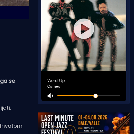
 ga se
ati.
pothvatom