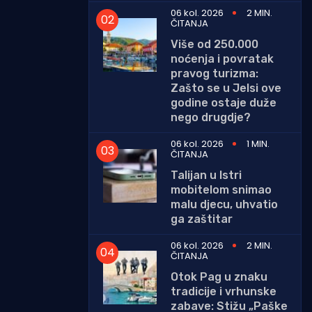
06 kol. 2026
2 MIN.
ČITANJA
Više od 250.000
noćenja i povratak
pravog turizma:
Zašto se u Jelsi ove
godine ostaje duže
nego drugdje?
06 kol. 2026
1 MIN.
ČITANJA
Talijan u Istri
mobitelom snimao
malu djecu, uhvatio
ga zaštitar
06 kol. 2026
2 MIN.
ČITANJA
Otok Pag u znaku
tradicije i vrhunske
zabave: Stižu „Paške