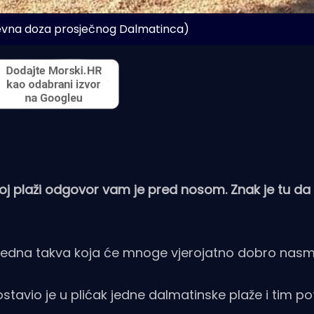
evna doza prosječnog Dalmatinca)
voj plaži odgovor vam je pred nosom. Znak je tu da
 jedna takva koja će mnoge vjerojatno dobro nasmij
postavio je u plićak jedne dalmatinske plaže i tim 