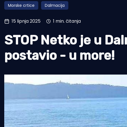
Morske crtice
Dalmacija
Pomorstvo
Ribolov
15 lipnja 2025
1 min. čitanja
Ekologija
STOP Netko je u Dal
Tradicija i kultura
postavio - u more!