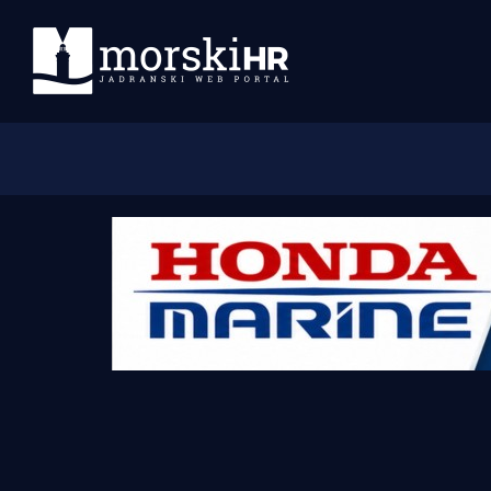
Početna
Morski plus
Morski TV
Obala
Otoci
Turizam i nautika