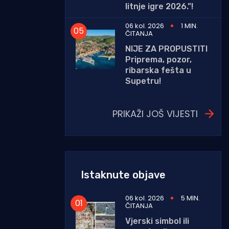
litnje igre 2026.”!
06 kol. 2026
1 MIN.
ČITANJA
NIJE ZA PROPUSTITI
Priprema, pozor,
ribarska fešta u
Supetru!
PRIKAŽI JOŠ VIJESTI
Istaknute objave
06 kol. 2026
5 MIN.
ČITANJA
Vjerski simbol ili