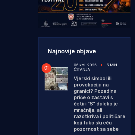
Najnovije objave
06 kol. 2026
5 MIN.
ČITANJA
Vjerski simbol ili
provokacija na
granici? Pozadina
priče o zastavi s
četiri "S" daleko je
mračnija, ali
razotkriva i političare
koji tako skreću
pozornost sa sebe