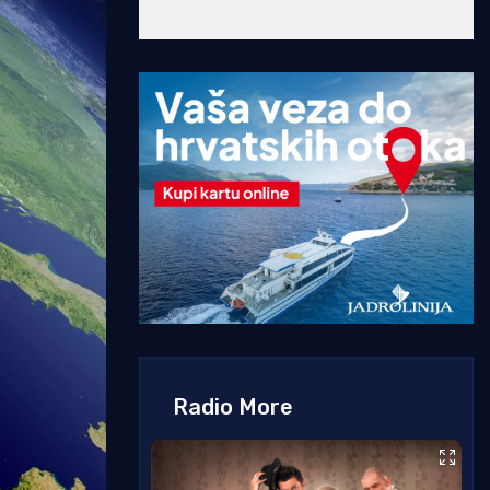
Radio More