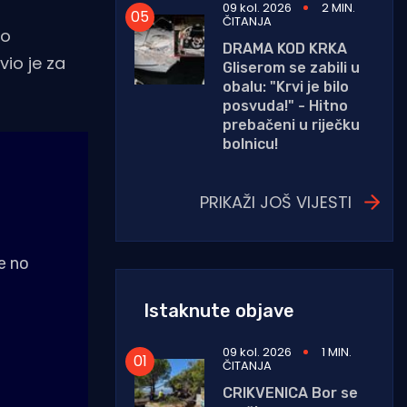
09 kol. 2026
2 MIN.
ČITANJA
no
DRAMA KOD KRKA
vio je za
Gliserom se zabili u
obalu: "Krvi je bilo
posvuda!" - Hitno
prebačeni u riječku
bolnicu!
PRIKAŽI JOŠ VIJESTI
e no
Istaknute objave
09 kol. 2026
1 MIN.
ČITANJA
CRIKVENICA Bor se