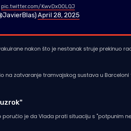
.
pic.twitter.com/KwvDxOOLQJ
(@JavierBlas)
April 28, 2025
akuirane nakon što je nestanak struje prekinuo r
ilio na zatvaranje tramvajskog sustava u Barceloni 
 uzrok"
o poručio je da Vlada prati situaciju s "potpunim 