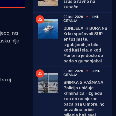
srušio ravno na
kupače
09 kol. 2026
1 MIN.
ČITANJA
ODNIJELA IH BURA Na
jecaj na
Krku spašavali SUP
entuzijaste,
uska nije
izgubljenih je bilo i
kod Kaštela, a kod
Murtera je došlo do
pada s gumenjaka!
09 kol. 2026
3 MIN.
ČITANJA
tskoj
SNIMKA S PAŠMANA
Policija uhićuje
kriminalca i izgleda
kao da namjerno
baca psa u more, no
pozadina priče
mijenja baš sve!