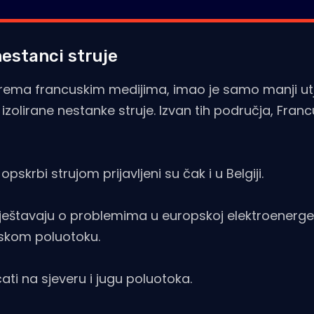
nestanci struje
, prema francuskim medijima, imao je samo manji ut
izolirane nestanke struje. Izvan tih područja, Franc
pskrbi strujom prijavljeni su čak i u Belgiji.
izvještavaju o problemima u europskoj elektroenerge
ijskom poluotoku.
ćati na sjeveru i jugu poluotoka.