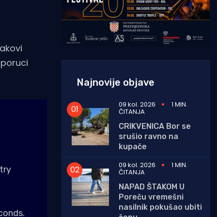
lakovi
sporuci
Najnovije objave
09 kol. 2026
1 MIN.
ČITANJA
CRIKVENICA Bor se
srušio ravno na
kupače
09 kol. 2026
1 MIN.
try
ČITANJA
NAPAD ŠTAKOM U
Poreču vremešni
nasilnik pokušao ubiti
conds.