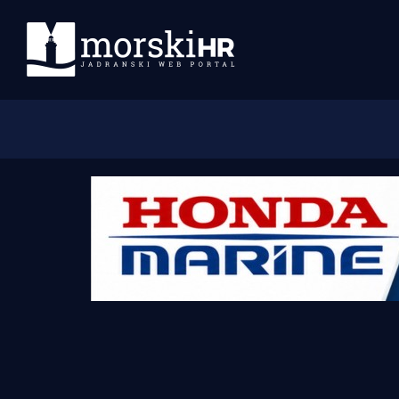
Početna
Morski plus
Morski TV
Obala
Otoci
Turizam i nautika