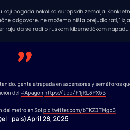
u koji pogađa nekoliko europskih zemalja. Konkret
čne odgovore, ne možemo ništa prejudicirati," izja
eriraju da se radi o ruskom kibernetičkom napadu.
detenido, gente atrapada en ascensores y semáforos qu
ación del
#Apagón
https://t.co/F1jRL3PX5B
n del metro en Sol
pic.twitter.com/bTKZJTMgo3
@el_pais)
April 28, 2025