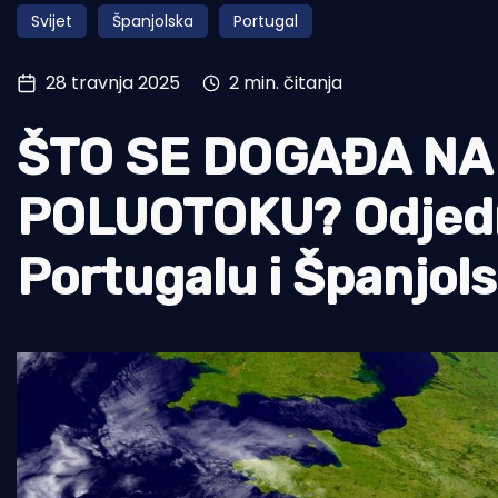
Svijet
Španjolska
Portugal
Pomorstvo
Ribolov
28 travnja 2025
2 min. čitanja
Ekologija
ŠTO SE DOGAĐA NA
Tradicija i kultura
POLUOTOKU? Odjedn
Portugalu i Španjols