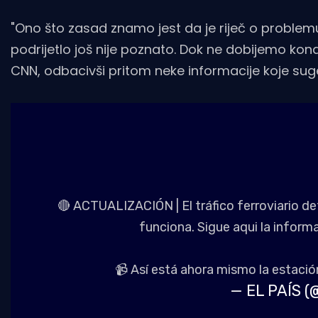
"Ono što zasad znamo jest da je riječ o problem
podrijetlo još nije poznato. Dok ne dobijemo kona
CNN, odbacivši pritom neke informacije koje sug
🔴 ACTUALIZACIÓN | El tráfico ferroviario 
funciona. Sigue aqui la inform
📹 Así está ahora mismo la estació
— EL PAÍS (