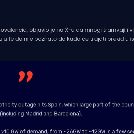
ovalencia, objavio je na X-u da mnogi tramvaji i v
u te da nije poznato do kada će trajati prekid u i
tricity outage hits Spain, which large part of the coun
 (including Madrid and Barcelona).
 of >10 GW of demand, from ~26GW to ~12GW in a few se