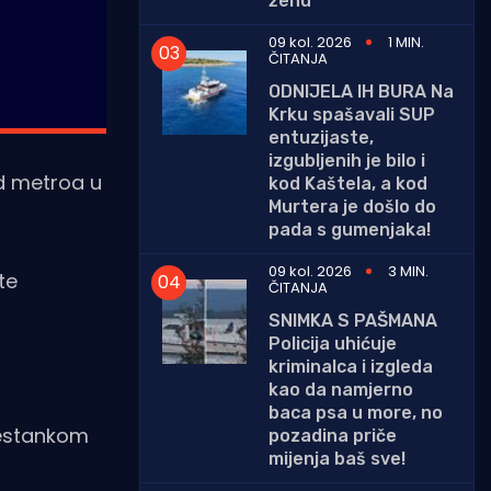
ženu
09 kol. 2026
1 MIN.
ČITANJA
ODNIJELA IH BURA Na
Krku spašavali SUP
entuzijaste,
izgubljenih je bilo i
ad metroa u
kod Kaštela, a kod
Murtera je došlo do
pada s gumenjaka!
09 kol. 2026
3 MIN.
te
ČITANJA
SNIMKA S PAŠMANA
Policija uhićuje
kriminalca i izgleda
kao da namjerno
baca psa u more, no
nestankom
pozadina priče
mijenja baš sve!