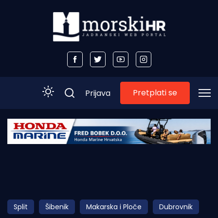
Pretplati se
Prijava
Početna
Morski plus
Morski TV
Obala
Split
Šibenik
Makarska i Ploče
Dubrovnik
Otoci