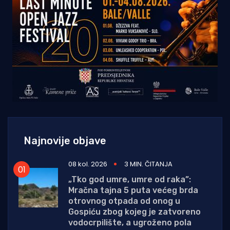
Najnovije objave
08 kol. 2026
3 MIN. ČITANJA
„Tko god umre, umre od raka”:
Mračna tajna 5 puta većeg brda
otrovnog otpada od onog u
Gospiću zbog kojeg je zatvoreno
vodocrpilište, a ugroženo pola