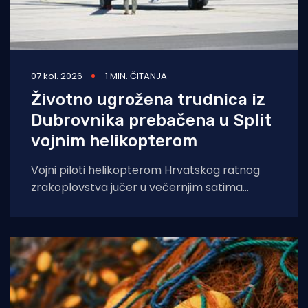
07 kol. 2026
1 MIN. ČITANJA
Životno ugrožena trudnica iz
Dubrovnika prebačena u Split
vojnim helikopterom
Vojni piloti helikopterom Hrvatskog ratnog
zrakoplovstva jučer u večernjim satima
prevezli su životno ugroženu trudnicu iz Opće
bolnice Dubrovnik u