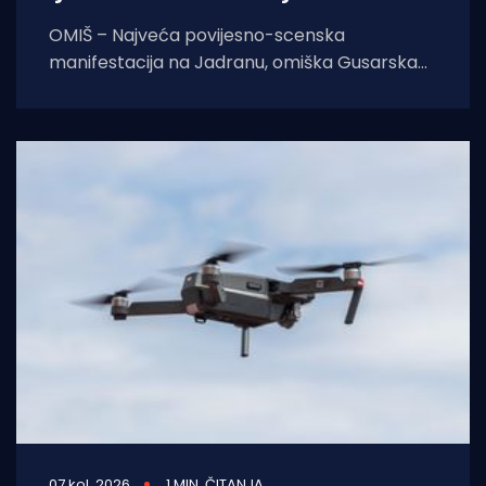
OMIŠ – Najveća povijesno-scenska
manifestacija na Jadranu, omiška Gusarska
bitka, službeno se vraća na velika vrata.
Nakon višegodišnje stanke koja
07 kol. 2026
1 MIN. ČITANJA