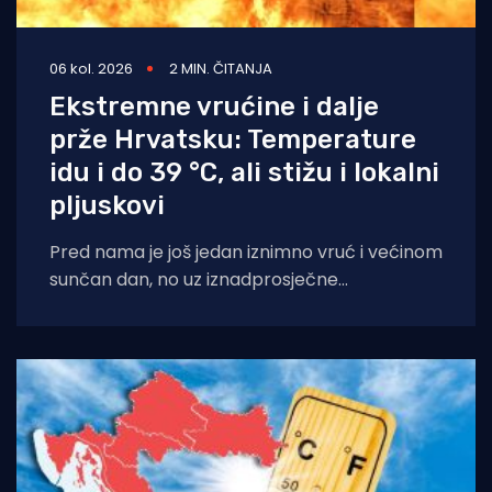
06 kol. 2026
2 MIN. ČITANJA
Ekstremne vrućine i dalje
prže Hrvatsku: Temperature
idu i do 39 °C, ali stižu i lokalni
pljuskovi
Pred nama je još jedan iznimno vruć i većinom
sunčan dan, no uz iznadprosječne
temperature stižu i povremene nestabilnosti
u