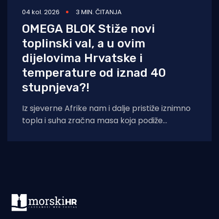
04 kol. 2026
3 MIN. ČITANJA
OMEGA BLOK Stiže novi
toplinski val, a u ovim
dijelovima Hrvatske i
temperature od iznad 40
stupnjeva?!
Iz sjeverne Afrike nam i dalje pristiže iznimno
topla i suha zračna masa koja podiže
temperaturna odstupanja u višim slojevima