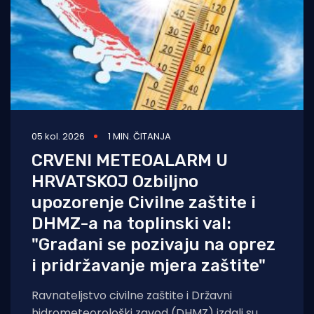
05 kol. 2026
1 MIN. ČITANJA
CRVENI METEOALARM U
HRVATSKOJ Ozbiljno
upozorenje Civilne zaštite i
DHMZ-a na toplinski val:
"Građani se pozivaju na oprez
i pridržavanje mjera zaštite"
Ravnateljstvo civilne zaštite i Državni
hidrometeorološki zavod (DHMZ) izdali su