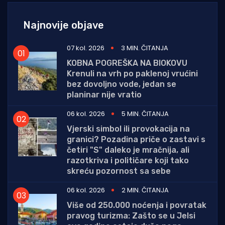
Najnovije objave
07 kol. 2026
3 MIN. ČITANJA
KOBNA POGREŠKA NA BIOKOVU
Krenuli na vrh po paklenoj vrućini
bez dovoljno vode, jedan se
planinar nije vratio
06 kol. 2026
5 MIN. ČITANJA
Vjerski simbol ili provokacija na
granici? Pozadina priče o zastavi s
četiri "S" daleko je mračnija, ali
razotkriva i političare koji tako
skreću pozornost sa sebe
06 kol. 2026
2 MIN. ČITANJA
Više od 250.000 noćenja i povratak
pravog turizma: Zašto se u Jelsi