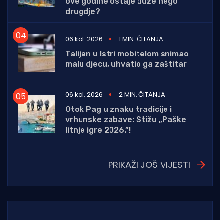
ove godine ostaje duže nego
drugdje?
06 kol. 2026
1 MIN. ČITANJA
Talijan u Istri mobitelom snimao
malu djecu, uhvatio ga zaštitar
06 kol. 2026
2 MIN. ČITANJA
Otok Pag u znaku tradicije i
vrhunske zabave: Stižu „Paške
litnje igre 2026.”!
PRIKAŽI JOŠ VIJESTI