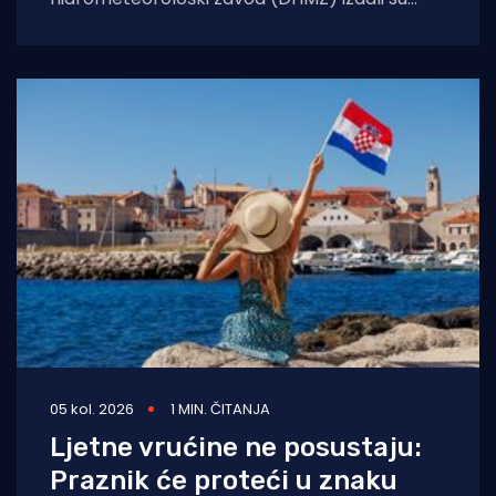
upozorenje na toplinski val koji će danas i
sutra zahvatiti
05 kol. 2026
1 MIN. ČITANJA
Ljetne vrućine ne posustaju:
Praznik će proteći u znaku