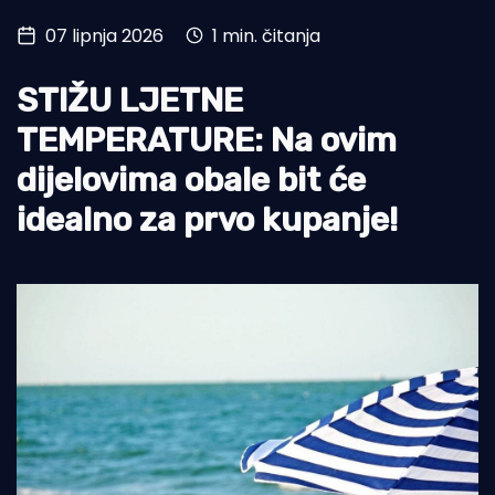
07 lipnja 2026
1 min. čitanja
Turizam i nautika
Pomorstvo
STIŽU LJETNE
Ribolov
TEMPERATURE: Na ovim
dijelovima obale bit će
Ekologija
idealno za prvo kupanje!
Tradicija i kultura