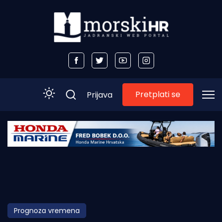
Pretplati se
Prijava
Početna
Morski plus
Morski TV
Obala
Prognoza vremena
Otoci