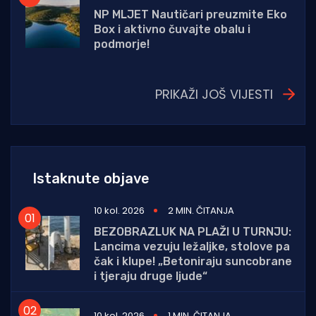
NP MLJET Nautičari preuzmite Eko
Box i aktivno čuvajte obalu i
podmorje!
PRIKAŽI JOŠ VIJESTI
Istaknute objave
10 kol. 2026
2 MIN. ČITANJA
BEZOBRAZLUK NA PLAŽI U TURNJU:
Lancima vezuju ležaljke, stolove pa
čak i klupe! „Betoniraju suncobrane
i tjeraju druge ljude“
10 kol. 2026
1 MIN. ČITANJA