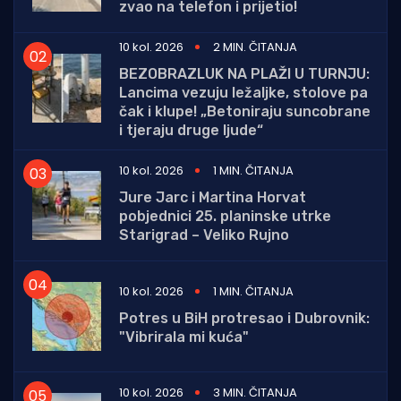
zvao na telefon i prijetio!
10 kol. 2026
2 MIN. ČITANJA
BEZOBRAZLUK NA PLAŽI U TURNJU:
Lancima vezuju ležaljke, stolove pa
čak i klupe! „Betoniraju suncobrane
i tjeraju druge ljude“
10 kol. 2026
1 MIN. ČITANJA
Jure Jarc i Martina Horvat
pobjednici 25. planinske utrke
Starigrad – Veliko Rujno
10 kol. 2026
1 MIN. ČITANJA
Potres u BiH protresao i Dubrovnik:
"Vibrirala mi kuća"
10 kol. 2026
3 MIN. ČITANJA