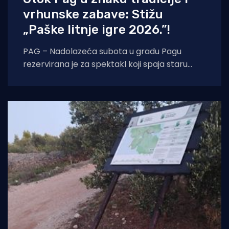
vrhunske zabave: Stižu
„Paške litnje igre 2026.”!
PAG – Nadolazeća subota u gradu Pagu
rezervirana je za spektakl koji spaja staru
tradiciju, natjecateljski duh i vrhunski provod.
U