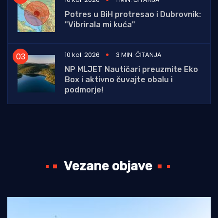
Potres u BiH protresao i Dubrovnik:
"Vibrirala mi kuća"
10 kol. 2026
3 MIN. ČITANJA
NP MLJET Nautičari preuzmite Eko
Box i aktivno čuvajte obalu i
podmorje!
Vezane objave