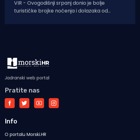
VIR - Ovogodišnji srpanj donio je bolje
turističke brojke noćenja i dolazaka od
lanjskih: tijekom srpnja na otoku Viru
ostvareno je
Jadranski web portal
Pratite nas
Info
O portalu Morski.HR