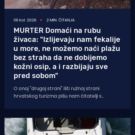
06 kol. 2026
2 MIN. ČITANJA
MURTER Domaći na rubu
živaca: "Izlijevaju nam fekalije
u more, ne možemo naći plažu
bez straha da ne dobijemo
kožni osip, a i razbijaju sve
pred sobom"
O onoj "drugoj strani" iliti ružnoj strani
hrvatskog turizma pišu nam čitatelji s
Murtera koji, kažu, muku muče