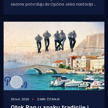
sezone potvrđuju da Općina Jelsa nastavlja u
pozitivnom smjeru. Do 1. kolovoza ostvarili
smo 255.585
06 kol. 2026
2 MIN. ČITANJA
Otok Pag u znaku tradicije i