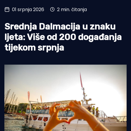
01 srpnja 2026
2 min. čitanja
Turizam i nautika
Pomorstvo
Srednja Dalmacija u znaku
Ribolov
ljeta: Više od 200 događanja
tijekom srpnja
Ekologija
Tradicija i kultura