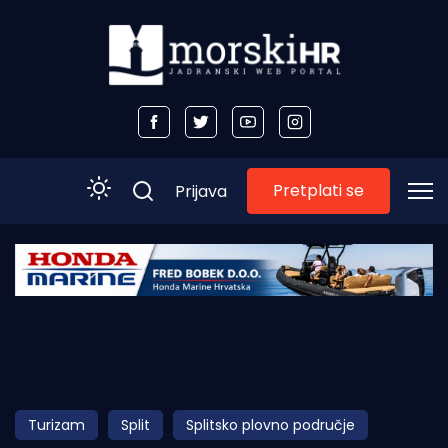
Pretplati se
Prijava
Početna
Morski plus
Morski TV
Obala
Turizam
Split
Splitsko plovno područje
Otoci