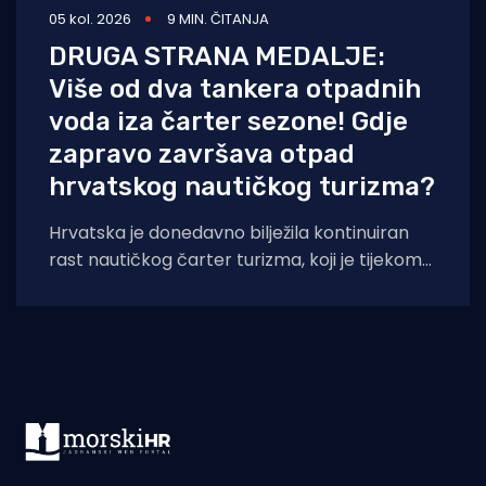
05 kol. 2026
9 MIN. ČITANJA
DRUGA STRANA MEDALJE:
Više od dva tankera otpadnih
voda iza čarter sezone! Gdje
zapravo završava otpad
hrvatskog nautičkog turizma?
Hrvatska je donedavno bilježila kontinuiran
rast nautičkog čarter turizma, koji je tijekom
2025. godine (siječanj–studeni) prema
podacima Ministarstva pomorstva,