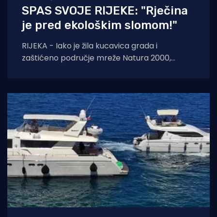
SPAS SVOJE RIJEKE: "Rječina
je pred ekološkim slomom!"
RIJEKA - Iako je žila kucavica grada i
zaštićeno područje mreže Natura 2000,
Rječina se sustavno uništava i pretvara u
odvodni