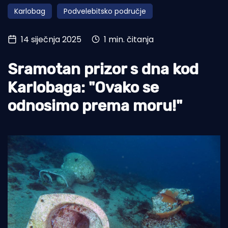
Karlobag
Podvelebitsko područje
Turizam i nautika
Pomorstvo
14 siječnja 2025
1 min. čitanja
Ribolov
Sramotan prizor s dna kod
Ekologija
Karlobaga: "Ovako se
Tradicija i kultura
odnosimo prema moru!"