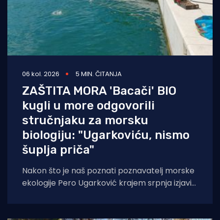
06 kol. 2026
5 MIN. ČITANJA
ZAŠTITA MORA 'Bacači' BIO
kugli u more odgovorili
stručnjaku za morsku
biologiju: "Ugarkoviću, nismo
šuplja priča"
Nakon što je naš poznati poznavatelj morske
ekologije Pero Ugarković krajem srpnja izjavio
kako je bacanje biokugli u more "