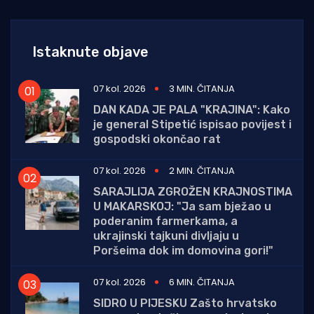
Istaknute objave
07 kol. 2026
3 MIN. ČITANJA
DAN KADA JE PALA "KRAJINA": Kako
je general Stipetić ispisao povijest i
gospodski okončao rat
07 kol. 2026
2 MIN. ČITANJA
SARAJLIJA ZGROŽEN KRAJNOSTIMA
U MAKARSKOJ: "Ja sam bježao u
poderanim farmerkama, a
ukrajinski tajkuni divljaju u
Poršeima dok im domovina gori!"
07 kol. 2026
6 MIN. ČITANJA
SIDRO U PIJESKU Zašto hrvatsko