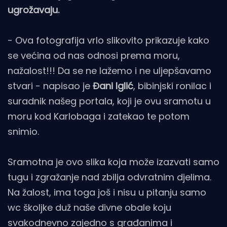
ugrožavaju.
- Ova fotografija vrlo slikovito prikazuje kako
se većina od nas odnosi prema moru,
nažalost!!! Da se ne lažemo i ne uljepšavamo
stvari - napisao je
Đani Iglić
, bibinjski ronilac i
suradnik našeg portala, koji je ovu sramotu u
moru kod Karlobaga i zatekao te potom
snimio.
Sramotna je ovo slika koja može izazvati samo
tugu i zgražanje nad zbilja odvratnim djelima.
Na žalost, ima toga još i nisu u pitanju samo
wc školjke duž naše divne obale koju
svakodnevno zajedno s građanima i