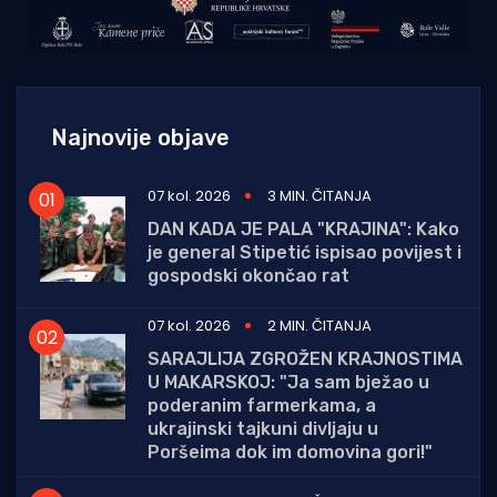
Najnovije objave
07 kol. 2026
3 MIN. ČITANJA
DAN KADA JE PALA "KRAJINA": Kako
je general Stipetić ispisao povijest i
gospodski okončao rat
07 kol. 2026
2 MIN. ČITANJA
SARAJLIJA ZGROŽEN KRAJNOSTIMA
U MAKARSKOJ: "Ja sam bježao u
poderanim farmerkama, a
ukrajinski tajkuni divljaju u
Poršeima dok im domovina gori!"