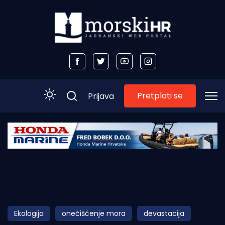
Pretplati se
Prijava
Početna
Morski plus
Morski TV
Obala
Ekologija
onečišćenje mora
devastacija
Otoci