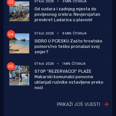
07 kol. 2026
3 MIN. ČITANJA
Od sudara i zadnjeg mjesta do
povijesnog srebra: Nevjerojatan
preokret Lađarica u plavom!
07 kol. 2026
6 MIN. ČITANJA
SIDRO U PIJESKU Zašto hrvatsko
pomorstvo teško pronalazi svoj
smjer?
07 kol. 2026
1 MIN. ČITANJA
STOP "REZERVACIJI" PLAŽE
Makarski komunalci ponovno
uklanjali ručnike ostavljene preko
noći
PRIKAŽI JOŠ VIJESTI