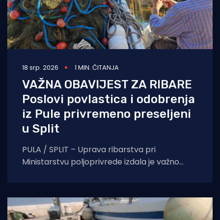
18 srp. 2026
1 MIN. ČITANJA
VAŽNA OBAVIJEST ZA RIBARE
Poslovi povlastica i odobrenja
iz Pule privremeno preseljeni
u Split
PULA / SPLIT – Uprava ribarstva pri
Ministarstvu poljoprivrede izdala je važno
priopćenje za sve vlasnike plovila i ribare s
područja Istre.