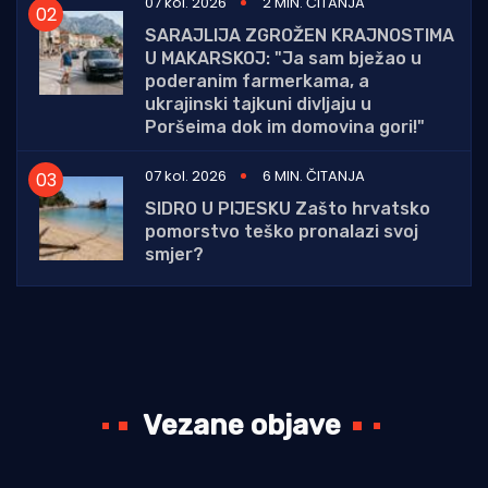
07 kol. 2026
2 MIN. ČITANJA
SARAJLIJA ZGROŽEN KRAJNOSTIMA
U MAKARSKOJ: "Ja sam bježao u
poderanim farmerkama, a
ukrajinski tajkuni divljaju u
Poršeima dok im domovina gori!"
07 kol. 2026
6 MIN. ČITANJA
SIDRO U PIJESKU Zašto hrvatsko
pomorstvo teško pronalazi svoj
smjer?
Vezane objave