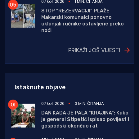
07 kol. 2026
1 MIN. ČITANJA
STOP "REZERVACIJI" PLAŽE
Makarski komunalci ponovno
uklanjali ručnike ostavljene preko
noći
PRIKAŽI JOŠ VIJESTI
Istaknute objave
07 kol. 2026
3 MIN. ČITANJA
DAN KADA JE PALA "KRAJINA": Kako
je general Stipetić ispisao povijest i
gospodski okončao rat