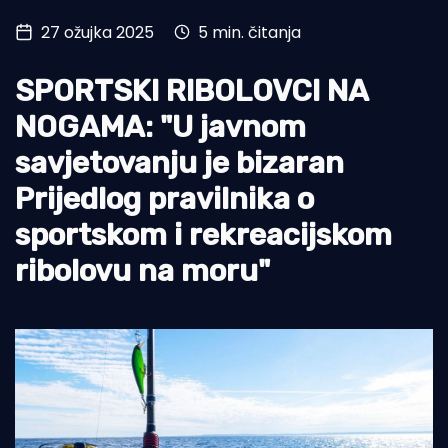
27 ožujka 2025
5 min. čitanja
Turizam i nautika
Pomorstvo
SPORTSKI RIBOLOVCI NA
Ribolov
NOGAMA: "U javnom
savjetovanju je bizaran
Ekologija
Prijedlog pravilnika o
Tradicija i kultura
sportskom i rekreacijskom
ribolovu na moru"