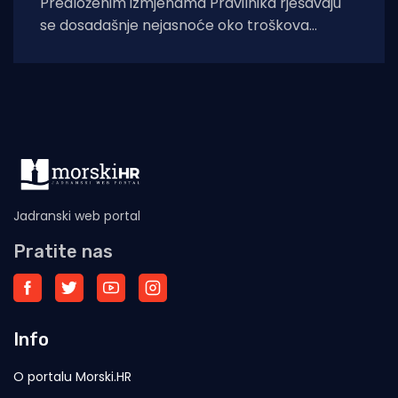
Predloženim izmjenama Pravilnika rješavaju
se dosadašnje nejasnoće oko troškova
zbrinjavanja otpadnog ribolovnog alata i
nusproizvoda nakon počinjenih prekršaja.
Uskoro stupaju
Jadranski web portal
Pratite nas
Info
O portalu Morski.HR