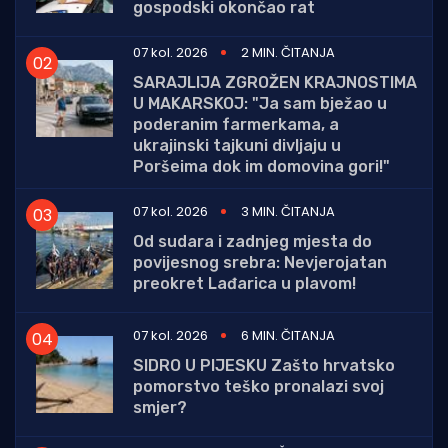
gospodski okončao rat
07 kol. 2026
2 MIN. ČITANJA
SARAJLIJA ZGROŽEN KRAJNOSTIMA
U MAKARSKOJ: "Ja sam bježao u
poderanim farmerkama, a
ukrajinski tajkuni divljaju u
Poršeima dok im domovina gori!"
07 kol. 2026
3 MIN. ČITANJA
Od sudara i zadnjeg mjesta do
povijesnog srebra: Nevjerojatan
preokret Lađarica u plavom!
07 kol. 2026
6 MIN. ČITANJA
SIDRO U PIJESKU Zašto hrvatsko
pomorstvo teško pronalazi svoj
smjer?