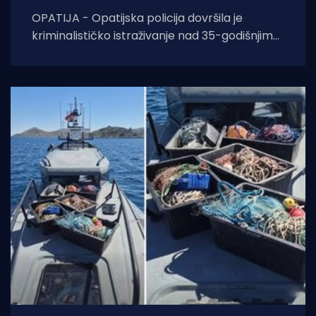
OPATIJA - Opatijska policija dovršila je
kriminalističko istraživanje nad 35-godišnjim
hrvatskim državljaninom koji je uhvaćen u
pokušaju krijumčarenja više od