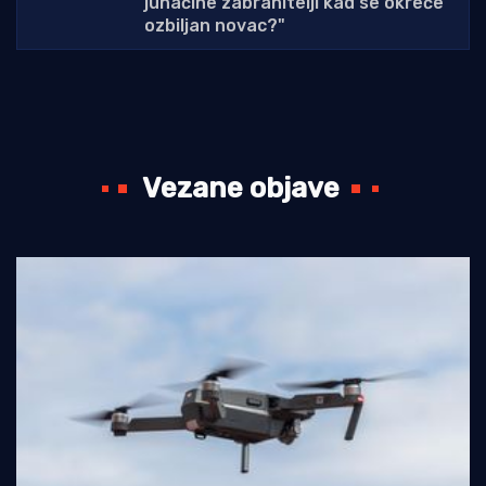
junačine zabranitelji kad se okreće
ozbiljan novac?"
Vezane objave