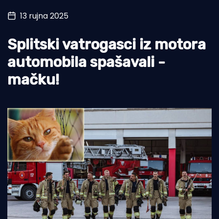
13 rujna 2025
Turizam i nautika
Pomorstvo
Splitski vatrogasci iz motora
Ribolov
automobila spašavali -
mačku!
Ekologija
Tradicija i kultura