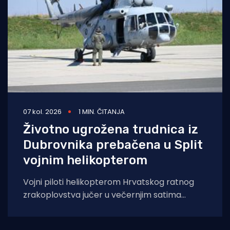
07 kol. 2026
1 MIN. ČITANJA
Životno ugrožena trudnica iz
Dubrovnika prebačena u Split
vojnim helikopterom
Vojni piloti helikopterom Hrvatskog ratnog
zrakoplovstva jučer u večernjim satima
prevezli su životno ugroženu trudnicu iz Opće
bolnice Dubrovnik u