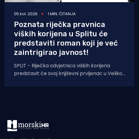
05 kol. 2026
1 MIN. ČITANJA
Poznata riječka pravnica
viških korijena u Splitu će
predstaviti roman koji je već
zaintrigirao javnost!
SPLIT - Riječka odvjetnica viških korijena
predstavit će svoj književni prvijenac u Velikoj
dvorani Gradske knjižnice Marka Marulića u
Splitu, u