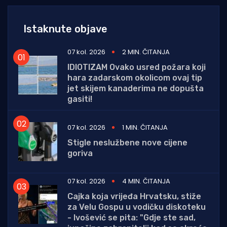
Istaknute objave
07 kol. 2026
2 MIN. ČITANJA
IDIOTIZAM Ovako usred požara koji
hara zadarskom okolicom ovaj tip
jet skijem kanaderima ne dopušta
gasiti!
07 kol. 2026
1 MIN. ČITANJA
Stigle neslužbene nove cijene
goriva
07 kol. 2026
4 MIN. ČITANJA
Cajka koja vrijeđa Hrvatsku, stiže
za Velu Gospu u vodičku diskoteku
- Ivošević se pita: "Gdje ste sad,