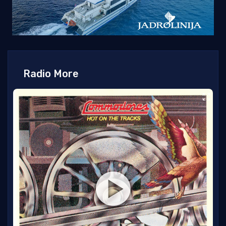
Radio More