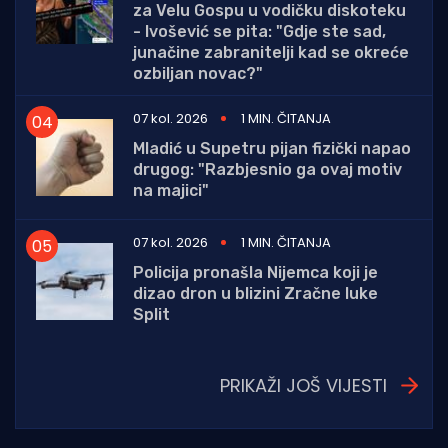
za Velu Gospu u vodičku diskoteku
- Ivošević se pita: "Gdje ste sad,
junačine zabranitelji kad se okreće
ozbiljan novac?"
07 kol. 2026
1 MIN. ČITANJA
Mladić u Supetru pijan fizički napao
drugog: "Razbjesnio ga ovaj motiv
na majici"
07 kol. 2026
1 MIN. ČITANJA
Policija pronašla Nijemca koji je
dizao dron u blizini Zračne luke
Split
PRIKAŽI JOŠ VIJESTI