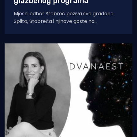
glazbenog programa
Mjesni odbor Stobreč poziva sve građane
Splita, Stobreča i njihove goste na
tradicionalnu proslavu Ribarske večeri i
blagdana sv. Lovre,