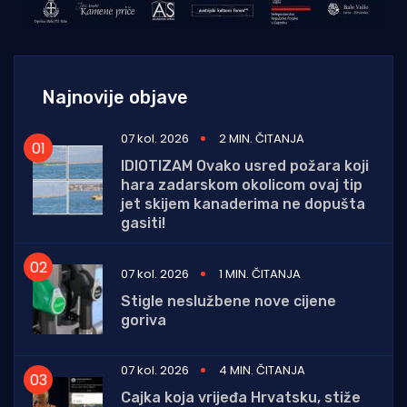
Najnovije objave
07 kol. 2026
2 MIN. ČITANJA
IDIOTIZAM Ovako usred požara koji
hara zadarskom okolicom ovaj tip
jet skijem kanaderima ne dopušta
gasiti!
07 kol. 2026
1 MIN. ČITANJA
Stigle neslužbene nove cijene
goriva
07 kol. 2026
4 MIN. ČITANJA
Cajka koja vrijeđa Hrvatsku, stiže