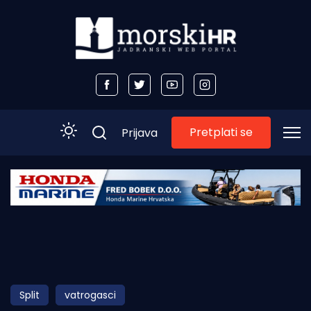
Pretplati se
Prijava
Početna
Morski plus
Morski TV
Obala
Split
vatrogasci
Otoci