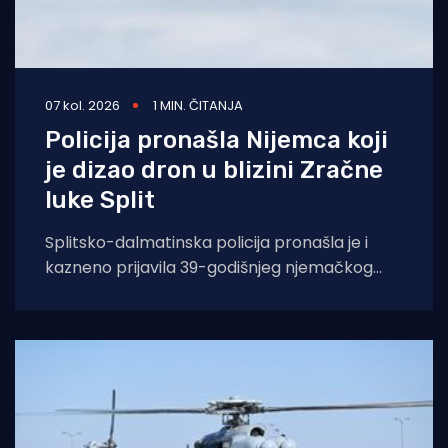
07 kol. 2026
1 MIN. ČITANJA
Policija pronašla Nijemca koji
je dizao dron u blizini Zračne
luke Split
Splitsko-dalmatinska policija pronašla je i
kazneno prijavila 39-godišnjeg njemačkog
državljanina osumnjičenog za nedopušteno
upravljanje dronom u zabranjenim zonama