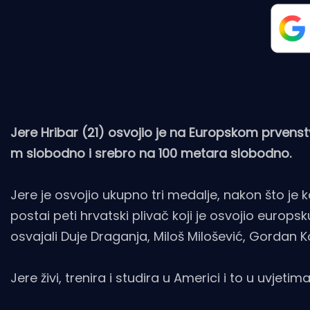
Jere Hribar (21) osvojio je na Europskom prvens
m slobodno i srebro na 100 metara slobodno.
Jere je osvojio ukupno tri medalje, nakon što je
postai peti hrvatski plivač koji je osvojio euro
osvajali Duje Draganja, Miloš Milošević, Gordan Ko
Jere živi, trenira i studira u Americi i to u uvje