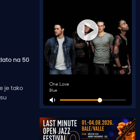
zlato na 50
e je tako
 su