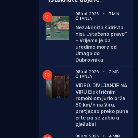
08 kol. 2026
7 MIN.
ČITANJA
Nezakonita sidrišta
nisu „stečeno pravo“
– Vrijeme je da
uredimo more od
Umaga do
Dubrovnika
08 kol. 2026
2 MIN.
ČITANJA
VIDEO: DIVLJANJE NA
VIRU Električnim
romobilom jurio brže
50 km/h na Viru,
pretjecao preko pune
crte pa se zabio u
pješaka!
08 kol. 2026
4 MIN.