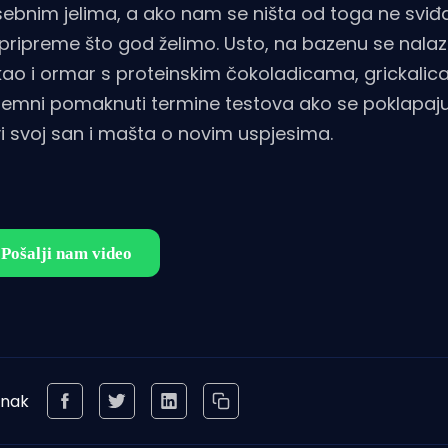
ebnim jelima, a ako nam se ništa od toga ne svi
pripreme što god želimo. Usto, na bazenu se nalaz
, kao i ormar s proteinskim čokoladicama, grickalic
 spremni pomaknuti termine testova ako se poklapaj
ivi svoj san i mašta o novim uspjesima.
anak