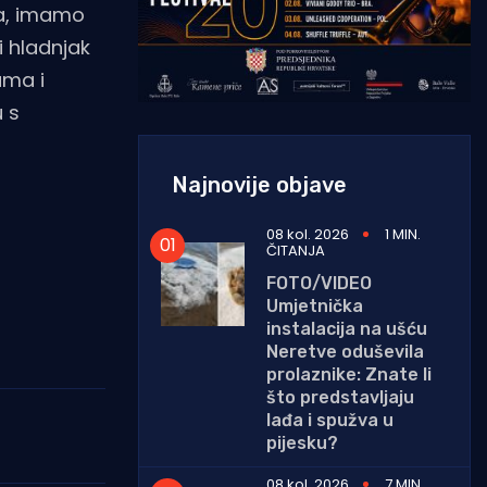
đa, imamo
i hladnjak
ama i
u s
Najnovije objave
08 kol. 2026
1 MIN.
ČITANJA
FOTO/VIDEO
Umjetnička
instalacija na ušću
Neretve oduševila
prolaznike: Znate li
što predstavljaju
lađa i spužva u
pijesku?
08 kol. 2026
7 MIN.