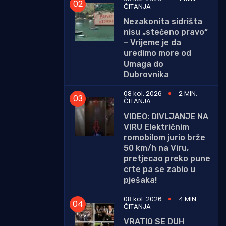
ČITANJA
Nezakonita sidrišta
nisu „stečeno pravo“
– Vrijeme je da
uredimo more od
Umaga do
Dubrovnika
08 kol. 2026
2 MIN.
ČITANJA
VIDEO: DIVLJANJE NA
VIRU Električnim
romobilom jurio brže
50 km/h na Viru,
pretjecao preko pune
crte pa se zabio u
pješaka!
08 kol. 2026
4 MIN.
ČITANJA
VRATIO SE DUH