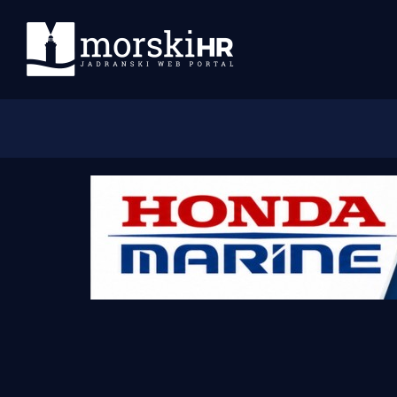
Početna
Morski plus
Morski TV
Obala
Otoci
Turizam i nautika