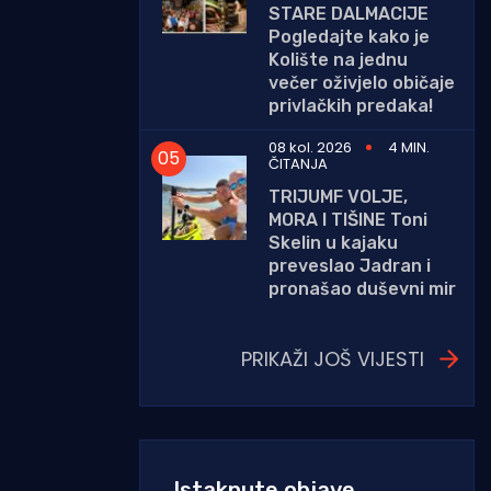
STARE DALMACIJE
Pogledajte kako je
Kolište na jednu
večer oživjelo običaje
privlačkih predaka!
08 kol. 2026
4 MIN.
ČITANJA
TRIJUMF VOLJE,
MORA I TIŠINE Toni
Skelin u kajaku
preveslao Jadran i
pronašao duševni mir
PRIKAŽI JOŠ VIJESTI
Istaknute objave