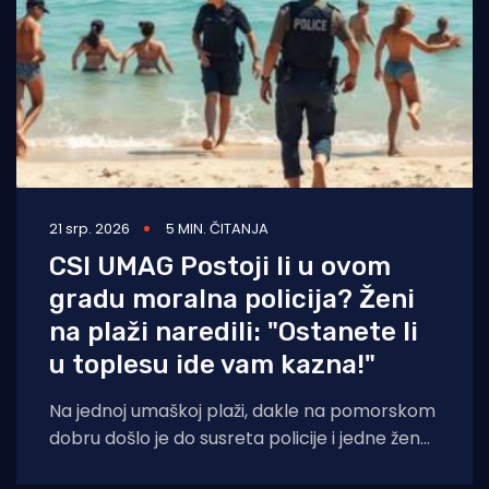
21 srp. 2026
5 MIN. ČITANJA
CSI UMAG Postoji li u ovom
gradu moralna policija? Ženi
na plaži naredili: "Ostanete li
u toplesu ide vam kazna!"
Na jednoj umaškoj plaži, dakle na pomorskom
dobru došlo je do susreta policije i jedne žene
koja je odbila odreći