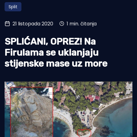
Split
Turizam i nautika
Pomorstvo
21 listopada 2020
1 min. čitanja
Ribolov
SPLIĆANI, OPREZ! Na
Ekologija
Firulama se uklanjaju
Tradicija i kultura
stijenske mase uz more