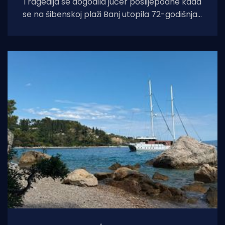
Tragedija se dogodila jučer poslijepodne kada
se na šibenskoj plaži Banj utopila 72-godišnja
žena, izvijestila je Policijska uprava šibensko-