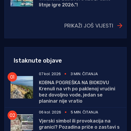
litnje igre 2026.”!
PRIKAŽI JOŠ VIJESTI
Istaknute objave
07 kol. 2026
3 MIN. ČITANJA
KOBNA POGREŠKA NA BIOKOVU
Krenuli na vrh po paklenoj vrućini
bez dovoljno vode, jedan se
planinar nije vratio
06 kol. 2026
5 MIN. ČITANJA
Vjerski simbol ili provokacija na
granici? Pozadina priče o zastavi s