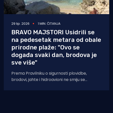
29 lip. 2026
1 MIN. ČITANJA
BRAVO MAJSTORI Usidrili se
na pedesetak metara od obale
prirodne plaže: "Ovo se
događa svaki dan, brodova je
sve više"
Prema Pravilniku o sigurnosti plovidbe,
brodovi, jahte i hidroavioni ne smiju se
približavati obali prirodne plaže na udaljenost
manju od