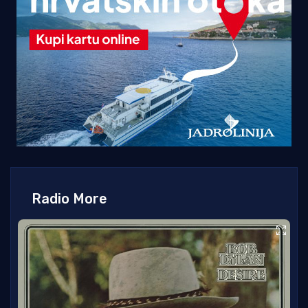
Radio More