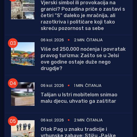
Vjerski simbol ili provokacija na
granici? Pozadina priče o zastavi s
četiri "S" daleko je mračnija, ali
razotkriva i političare koji tako
skreću pozornost sa sebe
06 kol. 2026
2 MIN. ČITANJA
Više od 250.000 noćenja i povratak
pravog turizma: Zašto se u Jelsi
ove godine ostaje duže nego
drugdje?
06 kol. 2026
1 MIN. ČITANJA
Talijan u Istri mobitelom snimao
malu djecu, uhvatio ga zaštitar
06 kol. 2026
2 MIN. ČITANJA
Otok Pag u znaku tradicije i
vrhunske zabave: Stižu „Paške