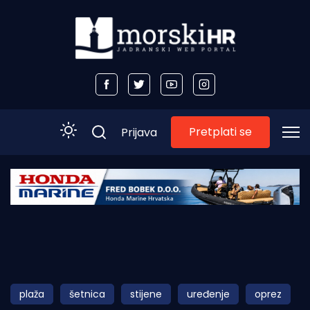
Pretplati se
Prijava
Početna
Morski plus
Morski TV
Obala
plaža
šetnica
stijene
uređenje
oprez
Otoci