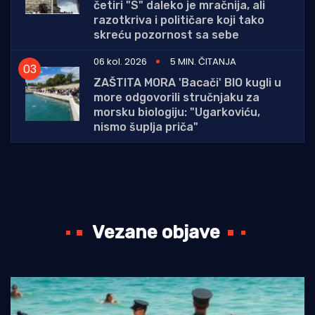
četiri "S" daleko je mračnija, ali
razotkriva i političare koji tako
skreću pozornost sa sebe
06 kol. 2026
5 MIN. ČITANJA
ZAŠTITA MORA 'Bacači' BIO kugli u
more odgovorili stručnjaku za
morsku biologiju: "Ugarkoviću,
nismo šuplja priča"
Vezane objave