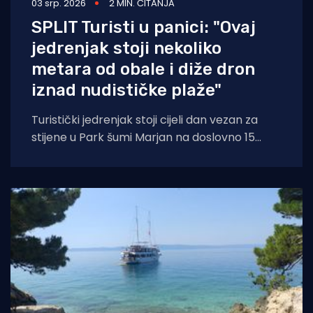
03 srp. 2026
2 MIN. ČITANJA
SPLIT Turisti u panici: "Ovaj
jedrenjak stoji nekoliko
metara od obale i diže dron
iznad nudističke plaže"
Turistički jedrenjak stoji cijeli dan vezan za
stijene u Park šumi Marjan na doslovno 15
metara od obale u sred