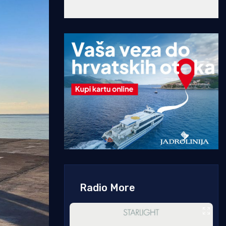
Radio More