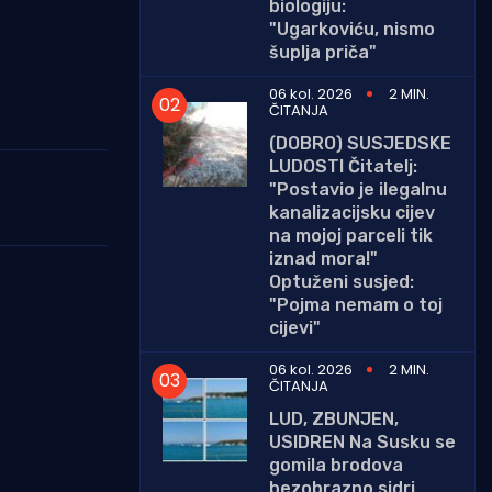
biologiju:
"Ugarkoviću, nismo
šuplja priča"
06 kol. 2026
2 MIN.
ČITANJA
(DOBRO) SUSJEDSKE
LUDOSTI Čitatelj:
"Postavio je ilegalnu
kanalizacijsku cijev
na mojoj parceli tik
iznad mora!"
Optuženi susjed:
"Pojma nemam o toj
cijevi"
06 kol. 2026
2 MIN.
ČITANJA
LUD, ZBUNJEN,
USIDREN Na Susku se
gomila brodova
bezobrazno sidri