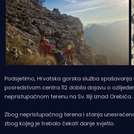
Podsjetimo, Hrvatska gorska služba spašavanja iz
posredstvom centra 112 dobila dojavu o ozlijeđen
nepristupačnom terenu na Sv. Iliji iznad Orebića.
Zbog nepristupačnog terena i stanja unesrećenog
zbog kojeg je trebalo čekati danje svjetlo.