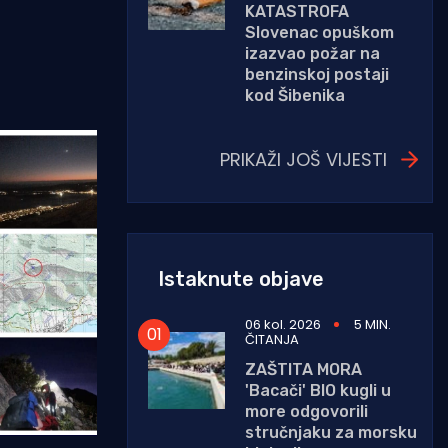
KATASTROFA
Slovenac opuškom
izazvao požar na
benzinskoj postaji
kod Šibenika
PRIKAŽI JOŠ VIJESTI
Istaknute objave
06 kol. 2026
5 MIN.
ČITANJA
ZAŠTITA MORA
'Bacači' BIO kugli u
more odgovorili
stručnjaku za morsku