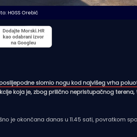
to: HGSS Orebić
poslijepodne slomio nogu kod najvišeg vrha poluo
cije koja je, zbog prilično nepristupačnog terena, t
šno je okončana danas u 11.45 sati, povratkom spa