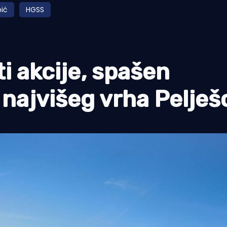
ić
HGSS
i akcije, spašen
s najvišeg vrha Pelješ