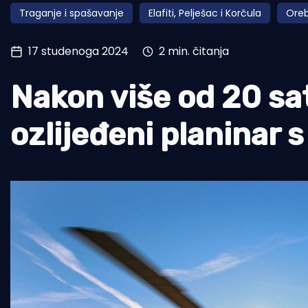
Traganje i spašavanje
Elafiti, Pelješac i Korčula
Oreb
Pomorstvo
Ribolov
17 studenoga 2024
2 min. čitanja
Ekologija
Nakon više od 20 sat
Tradicija i kultura
ozlijeđeni planinar 