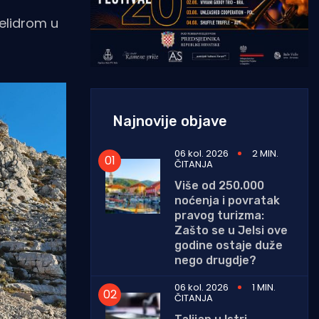
elidrom u
Najnovije objave
06 kol. 2026
2 MIN.
ČITANJA
Više od 250.000
noćenja i povratak
pravog turizma:
Zašto se u Jelsi ove
godine ostaje duže
nego drugdje?
06 kol. 2026
1 MIN.
ČITANJA