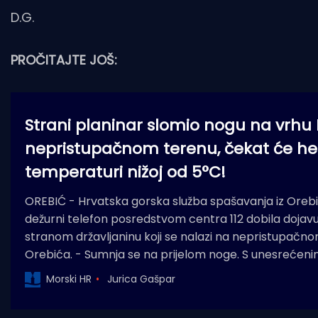
D.G.
PROČITAJTE JOŠ:
Strani planinar slomio nogu na vrhu 
nepristupačnom terenu, čekat će hel
temperaturi nižoj od 5°C!
OREBIĆ - Hrvatska gorska služba spašavanja iz Orebića
dežurni telefon posredstvom centra 112 dobila dojavu
stranom državljaninu koji se nalazi na nepristupačnom 
Orebića. - Sumnja se na prijelom noge. S unesrećenim
Morski HR
Jurica Gašpar