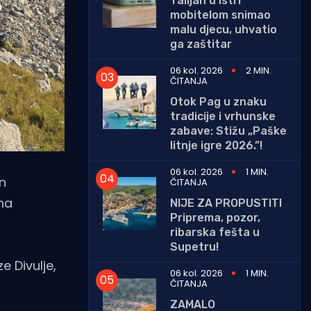
Talijan u Istri
mobitelom snimao
malu djecu, uhvatio
ga zaštitar
06 kol. 2026
2 MIN.
ČITANJA
Otok Pag u znaku
tradicije i vrhunske
zabave: Stižu „Paške
litnje igre 2026.”!
06 kol. 2026
1 MIN.
on
ČITANJA
 na
NIJE ZA PROPUSTITI
Priprema, pozor,
ribarska fešta u
Supetru!
 Divulje,
06 kol. 2026
1 MIN.
ČITANJA
ZAMALO