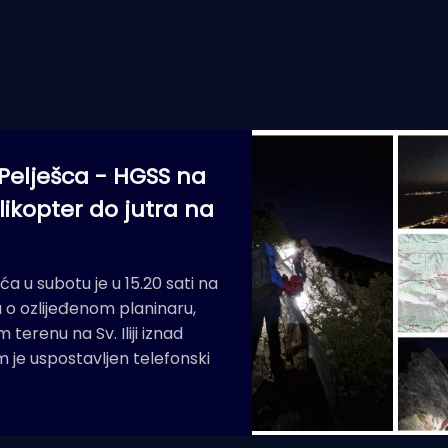
Pelješca - HGSS na
ikopter do jutra na
 u subotu je u 15.20 sati na
 o ozlijeđenom planinaru,
terenu na Sv. Iliji iznad
 je uspostavljen telefonski