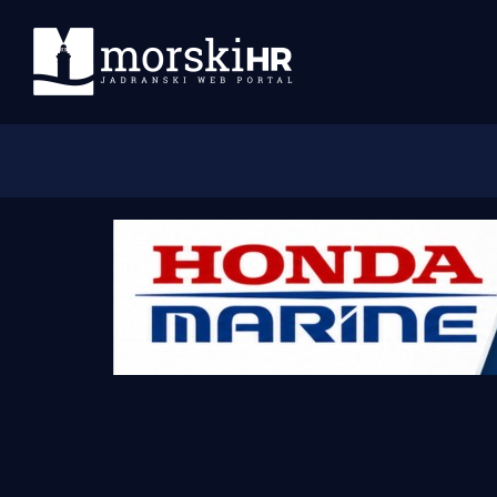
Početna
Morski plus
Morski TV
Obala
Otoci
Turizam i nautika