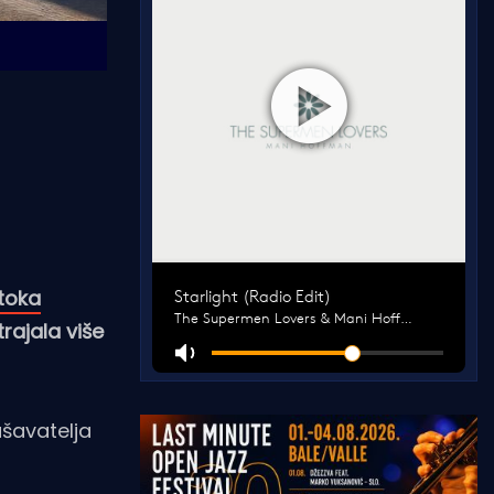
toka
rajala više
šavatelja