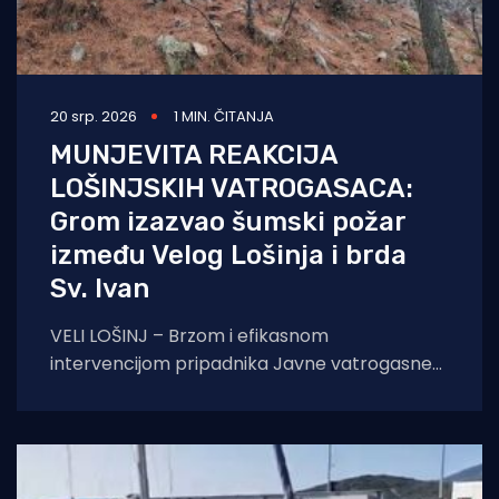
20 srp. 2026
1 MIN. ČITANJA
MUNJEVITA REAKCIJA
LOŠINJSKIH VATROGASACA:
Grom izazvao šumski požar
između Velog Lošinja i brda
Sv. Ivan
VELI LOŠINJ – Brzom i efikasnom
intervencijom pripadnika Javne vatrogasne
postrojbe (JVP) Lošinj, uspješno je ugašen
šumski požar koji je danas