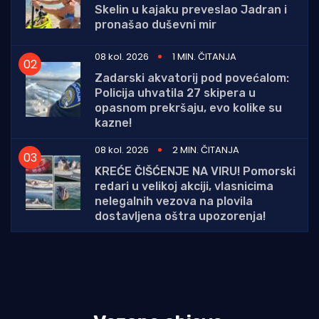
Skelin u kajaku preveslao Jadran i
pronašao duševni mir
08 kol. 2026
1 MIN. ČITANJA
Zadarski akvatorij pod povećalom:
Policija uhvatila 27 skipera u
opasnom prekršaju, evo kolike su
kazne!
08 kol. 2026
2 MIN. ČITANJA
KREĆE ČIŠĆENJE NA VIRU! Pomorski
redari u velikoj akciji, vlasnicima
nelegalnih vezova na plovila
dostavljena oštra upozorenja!