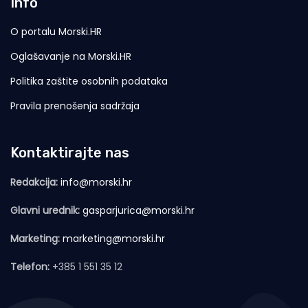
Info
O portalu Morski.HR
Oglašavanje na Morski.HR
Politika zaštite osobnih podataka
Pravila prenošenja sadržaja
Kontaktirajte nas
Redakcija:
info@morski.hr
Glavni urednik:
gasparjurica@morski.hr
Marketing:
marketing@morski.hr
Telefon:
+385 1 551 35 12