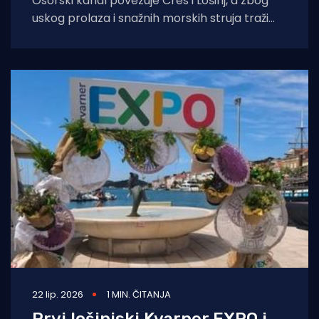
Osorski kanal povezuje Cres i Lošinj, a zbog
uskog prolaza i snažnih morskih struja traži
iskustvo, znanje, strpljenje, drugim riječima
22 lip. 2026
1 MIN. ČITANJA