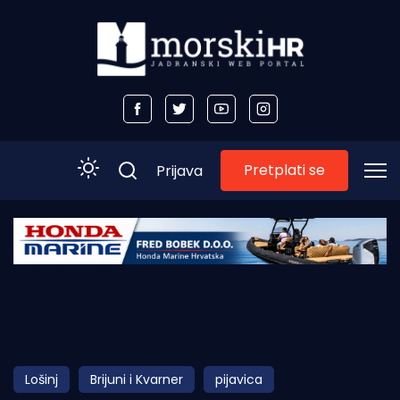
Pretplati se
Prijava
Početna
Morski plus
Morski TV
Obala
Lošinj
Brijuni i Kvarner
pijavica
Otoci