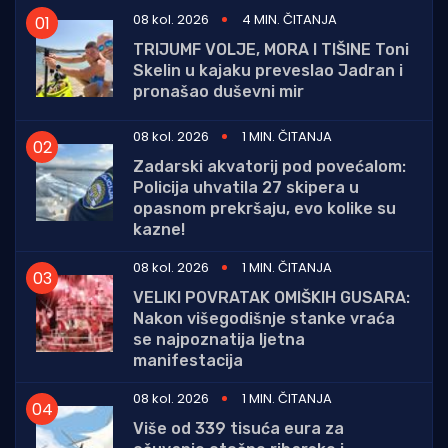
08 kol. 2026
4 MIN. ČITANJA
TRIJUMF VOLJE, MORA I TIŠINE Toni
Skelin u kajaku preveslao Jadran i
pronašao duševni mir
08 kol. 2026
1 MIN. ČITANJA
Zadarski akvatorij pod povećalom:
Policija uhvatila 27 skipera u
opasnom prekršaju, evo kolike su
kazne!
08 kol. 2026
1 MIN. ČITANJA
VELIKI POVRATAK OMIŠKIH GUSARA:
Nakon višegodišnje stanke vraća
se najpoznatija ljetna
manifestacija
08 kol. 2026
1 MIN. ČITANJA
Više od 339 tisuća eura za