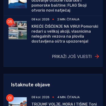
očuvanje otočne ribarske i
pomorske baštine: FLAG Škoji
otvorio novi natječaj
08 kol. 2026
2 MIN. ČITANJA
KREĆE ČIŠĆENJE NA VIRU! Pomorski
redari u velikoj akciji, vlasnicima
nelegalnih vezova na plovila
dostavljena oštra upozorenja!
PRIKAŽI JOŠ VIJESTI
Istaknute objave
08 kol. 2026
4 MIN. ČITANJA
TRIJUMF VOLJE, MORA I TIŠINE Toni