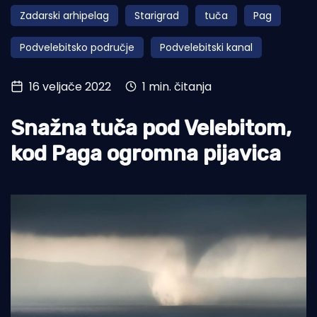
Zadarski arhipelag
Starigrad
tuča
Pag
Turizam i nautika
Podvelebitsko područje
Podvelebitski kanal
Pomorstvo
Ribolov
16 veljače 2022
1 min. čitanja
Ekologija
Snažna tuča pod Velebitom,
Tradicija i kultura
kod Paga ogromna pijavica