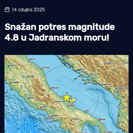
14 ožujka 2025
Turizam i nautika
Pomorstvo
Snažan potres magnitude
Ribolov
4.8 u Jadranskom moru!
Ekologija
Tradicija i kultura