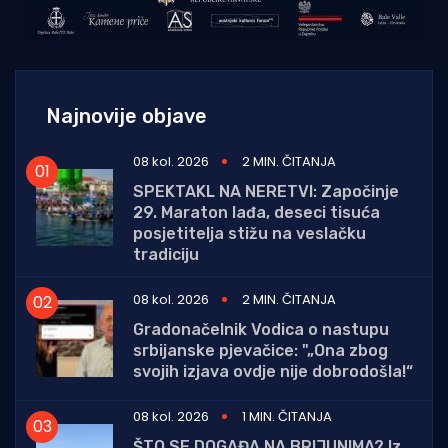
Najnovije objave
08 kol. 2026
2 MIN. ČITANJA
SPEKTAKL NA NERETVI: Započinje
29. Maraton lađa, deseci tisuća
posjetitelja stižu na veslačku
tradiciju
08 kol. 2026
2 MIN. ČITANJA
Gradonačelnik Vodica o nastupu
srbijanske pjevačice: "„Ona zbog
svojih izjava ovdje nije dobrodošla!“
08 kol. 2026
1 MIN. ČITANJA
ŠTO SE DOGAĐA NA BRIJUNIMA? Iz