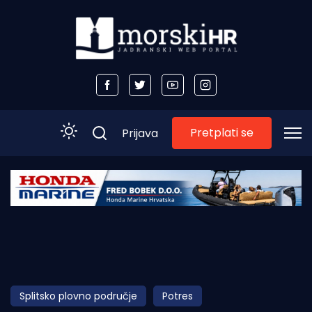
Pretplati se
Prijava
Početna
Morski plus
Morski TV
Obala
Splitsko plovno područje
Potres
Otoci