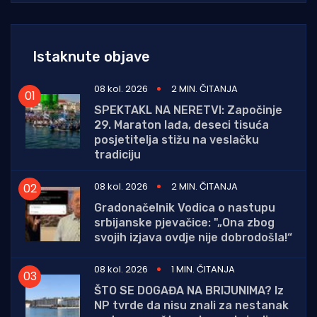
Istaknute objave
08 kol. 2026
2 MIN. ČITANJA
SPEKTAKL NA NERETVI: Započinje
29. Maraton lađa, deseci tisuća
posjetitelja stižu na veslačku
tradiciju
08 kol. 2026
2 MIN. ČITANJA
Gradonačelnik Vodica o nastupu
srbijanske pjevačice: "„Ona zbog
svojih izjava ovdje nije dobrodošla!“
08 kol. 2026
1 MIN. ČITANJA
ŠTO SE DOGAĐA NA BRIJUNIMA? Iz
NP tvrde da nisu znali za nestanak