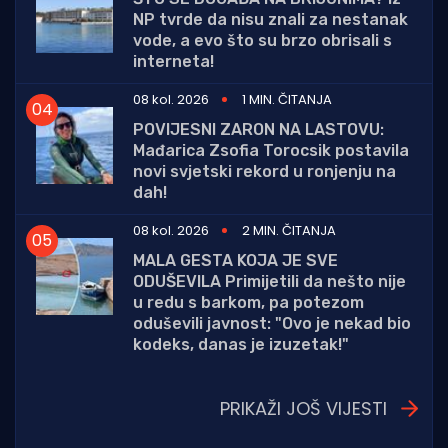
NP tvrde da nisu znali za nestanak
vode, a evo što su brzo obrisali s
interneta!
08 kol. 2026
1 MIN. ČITANJA
POVIJESNI ZARON NA LASTOVU:
Mađarica Zsofia Torocsik postavila
novi svjetski rekord u ronjenju na
dah!
08 kol. 2026
2 MIN. ČITANJA
MALA GESTA KOJA JE SVE
ODUŠEVILA Primijetili da nešto nije
u redu s barkom, pa potezom
oduševili javnost: "Ovo je nekad bio
kodeks, danas je izuzetak!"
PRIKAŽI JOŠ VIJESTI