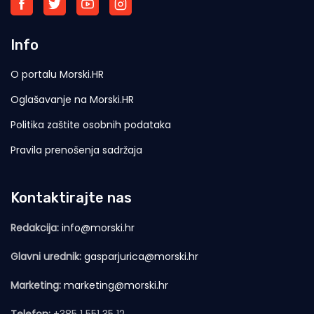
Info
O portalu Morski.HR
Oglašavanje na Morski.HR
Politika zaštite osobnih podataka
Pravila prenošenja sadržaja
Kontaktirajte nas
Redakcija:
info@morski.hr
Glavni urednik:
gasparjurica@morski.hr
Marketing:
marketing@morski.hr