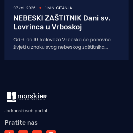
07 kol. 2026
1 MIN. ČITANJA
NEBESKI ZAŠTITNIK Dani sv.
Lovrinca u Vrboskoj
Od 6. do 10. kolovoza Vrboska će ponovno
živjeti u znaku svog nebeskog zaštitnika,
svetog Lovre. Dani sv. Lovre donose
Jadranski web portal
Pratite nas