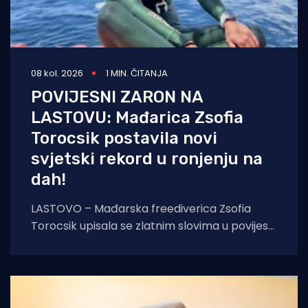
08 kol. 2026
1 MIN. ČITANJA
POVIJESNI ZARON NA
LASTOVU: Mađarica Zsofia
Torocsik postavila novi
svjetski rekord u ronjenju na
dah!
LASTOVO – Mađarska freediverica Zsofia
Torocsik upisala se zlatnim slovima u povijest
ronjenja na dah. Na prestižnom natjecanju
AIDA Lastovo Super